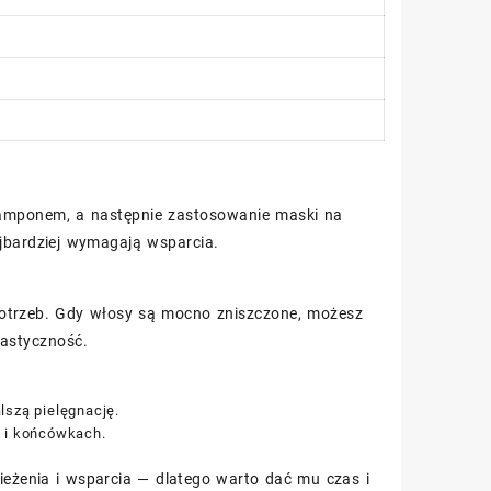
szamponem, a następnie zastosowanie maski na
ajbardziej wymagają wsparcia.
potrzeb. Gdy włosy są mocno zniszczone, możesz
lastyczność.
lszą pielęgnację.
h i końcówkach.
eżenia i wsparcia — dlatego warto dać mu czas i