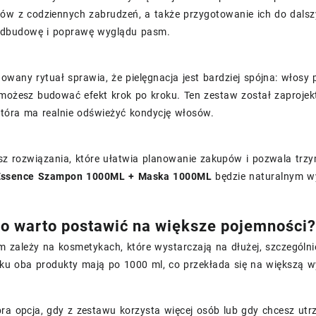
sów z codziennych zabrudzeń, a także przygotowanie ich do dalsz
odbudowę i poprawę wyglądu pasm.
owany rytuał sprawia, że pielęgnacja jest bardziej spójna: włosy
możesz budować efekt krok po kroku. Ten zestaw został zaprojektow
 która ma realnie odświeżyć kondycję włosów.
sz rozwiązania, które ułatwia planowanie zakupów i pozwala trzyma
Essence Szampon 1000ML + Maska 1000ML
będzie naturalnym w
o warto postawić na większe pojemności?
 zależy na kosmetykach, które wystarczają na dłużej, szczególni
ku oba produkty mają po 1000 ml, co przekłada się na większą w
ra opcja, gdy z zestawu korzysta więcej osób lub gdy chcesz ut