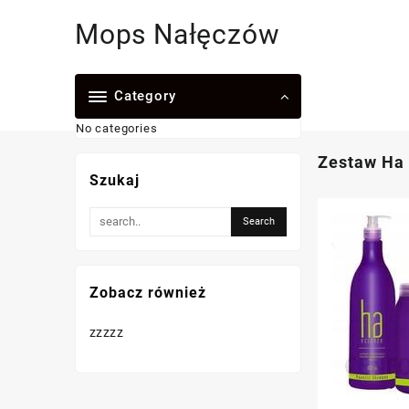
Skip
Mops Nałęczów
to
content
Category
No categories
Zestaw Ha
Szukaj
Zobacz również
zzzzz