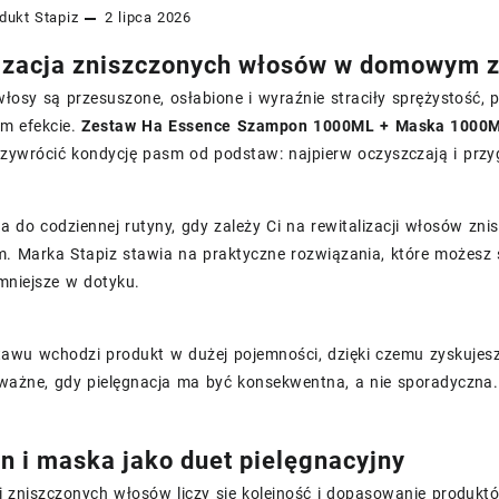
dukt
Stapiz
2 lipca 2026
izacja zniszczonych włosów w domowym z
włosy są przesuszone, osłabione i wyraźnie straciły sprężystość, 
m efekcie.
Zestaw Ha Essence Szampon 1000ML + Maska 1000
zywrócić kondycję pasm od podstaw: najpierw oczyszczają i przyg
a do codziennej rutyny, gdy zależy Ci na rewitalizacji włosów zni
m. Marka Stapiz stawia na praktyczne rozwiązania, które możesz 
emniejsze w dotyku.
tawu wchodzi produkt w dużej pojemności, dzięki czemu zyskujes
 ważne, gdy pielęgnacja ma być konsekwentna, a nie sporadyczna.
 i maska jako duet pielęgnacyjny
ji zniszczonych włosów liczy się kolejność i dopasowanie produ