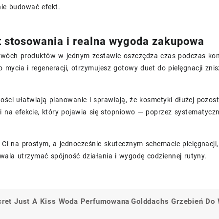
ie budować efekt.
 stosowania i realna wygoda zakupowa
dwóch produktów w jednym zestawie oszczędza czas podczas ko
 mycia i regeneracji, otrzymujesz gotowy duet do pielęgnacji zn
ści ułatwiają planowanie i sprawiają, że kosmetyki dłużej pozost
i na efekcie, który pojawia się stopniowo — poprzez systematyczną
y Ci na prostym, a jednocześnie skutecznym schemacie pielęgnacji
ala utrzymać spójność działania i wygodę codziennej rutyny.
ecret Just A Kiss Woda Perfumowana
Golddachs Grzebień Do
a