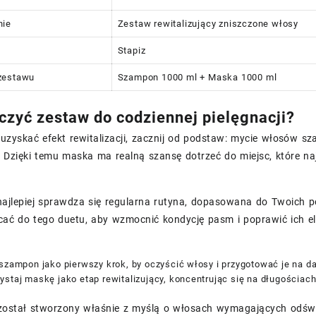
nie
Zestaw rewitalizujący zniszczone włosy
Stapiz
zestawu
Szampon 1000 ml + Maska 1000 ml
czyć zestaw do codziennej pielęgnacji?
 uzyskać efekt rewitalizacji, zacznij od podstaw: mycie włosów 
 Dzięki temu maska ma realną szansę dotrzeć do miejsc, które n
najlepiej sprawdza się regularna rutyna, dopasowana do Twoich 
acać do tego duetu, aby wzmocnić kondycję pasm i poprawić ich e
szampon jako pierwszy krok, by oczyścić włosy i przygotować je na da
staj maskę jako etap rewitalizujący, koncentrując się na długościac
został stworzony właśnie z myślą o włosach wymagających odświ