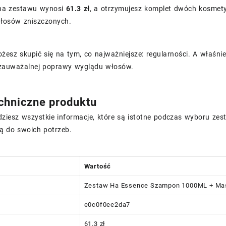
na zestawu wynosi
61.3 zł
, a otrzymujesz komplet dwóch kosmet
włosów zniszczonych.
żesz skupić się na tym, co najważniejsze: regularności. A właśni
zauważalnej poprawy wyglądu włosów.
chniczne produktu
dziesz wszystkie informacje, które są istotne podczas wyboru zest
ą do swoich potrzeb.
Wartość
Zestaw Ha Essence Szampon 1000ML + M
e0c0f0ee2da7
61.3 zł