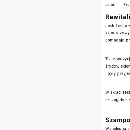
admin
Pro
Rewital
Jeśli Twoje 
jednorazowy
pomagają pr
To propozycj
środowiskie
i były przyj
W skład zes
szczególnie
Szampon
W pielęgnac