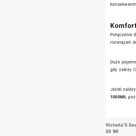
konsekwentn
Komfort
Połączenie 
rozwiązań do
Duże pojemno
gdy zależy C
Jeżeli zależ
1000ML
pozw
Victoria’S S
Nawigacj
50 Ml