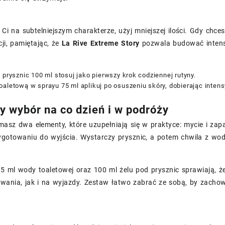
y Ci na subtelniejszym charakterze, użyj mniejszej ilości. Gdy ch
cji, pamiętając, że
La Rive Extreme Story
pozwala budować intens
 prysznic 100 ml stosuj jako pierwszy krok codziennej rutyny.
aletową w sprayu 75 ml aplikuj po osuszeniu skóry, dobierając inten
 wybór na co dzień i w podróży
asz dwa elementy, które uzupełniają się w praktyce: mycie i zap
ygotowaniu do wyjścia. Wystarczy prysznic, a potem chwila z wod
5 ml wody toaletowej oraz 100 ml żelu pod prysznic sprawiają, ż
wania, jak i na wyjazdy. Zestaw łatwo zabrać ze sobą, by zacho