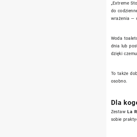
„Extreme St
do codzienne
wrażenia — 
Woda toalet
dnia lub pos
dzięki czemu
To także do
osobno.
Dla kog
Zestaw
La R
sobie prakty