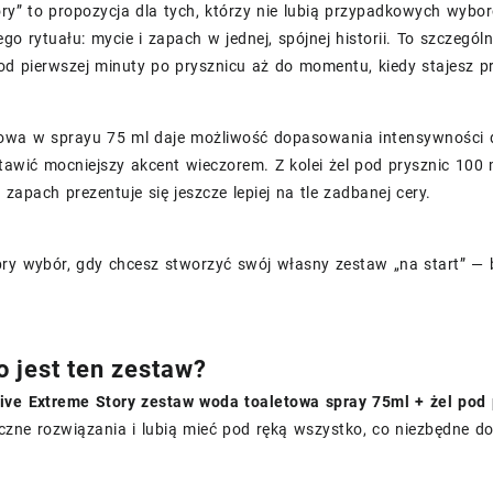
ory” to propozycja dla tych, którzy nie lubią przypadkowych wyb
go rytuału: mycie i zapach w jednej, spójnej historii. To szczegó
od pierwszej minuty po prysznicu aż do momentu, kiedy stajesz p
owa w sprayu 75 ml daje możliwość dopasowania intensywności do
tawić mocniejszy akcent wieczorem. Z kolei żel pod prysznic 100 
 zapach prezentuje się jeszcze lepiej na tle zadbanej cery.
bry wybór, gdy chcesz stworzyć swój własny zestaw „na start” — 
o jest ten zestaw?
ive Extreme Story zestaw woda toaletowa spray 75ml + żel pod 
czne rozwiązania i lubią mieć pod ręką wszystko, co niezbędne do