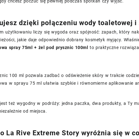
 gdy chcesz poczuć się pewniej podczas spotkań czy wyjść.
ujesz dzięki połączeniu wody toaletowej i 
 użytkowaniu liczy się wygoda oraz spójność: zapach, który nakł
ieżości, jakie daje odpowiednio dobrany kosmetyk myjący. Właśn
owa spray 75ml + żel pod prysznic 100ml
to praktyczne rozwiązan
znic 100 ml pozwala zadbać o odświeżenie skóry w trakcie codzien
owa w sprayu 75 ml ułatwia szybkie i równomierne aplikowanie 
jest też wygodny w podróży: jedna paczka, dwa produkty, a Ty m
iezależnie od miejsca.
o La Rive Extreme Story wyróżnia się w co