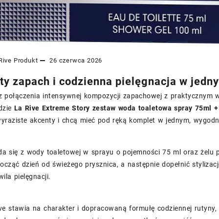
Rive
Produkt
26 czerwca 2026
ty zapach i codzienna pielęgnacja w jedn
sz połączenia intensywnej kompozycji zapachowej z praktycznym w
dzie
La Rive Extreme Story zestaw woda toaletowa spray 75ml +
wyraziste akcenty i chcą mieć pod ręką komplet w jednym, wygodn
a się z wody toaletowej w sprayu o pojemności 75 ml oraz żelu 
cząć dzień od świeżego prysznica, a następnie dopełnić stylizacj
ila pielęgnacji.
ve stawia na charakter i dopracowaną formułę codziennej rutyny,