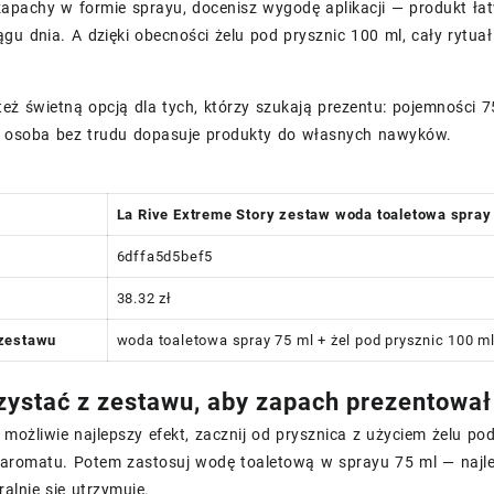
 zapachy w formie sprayu, docenisz wygodę aplikacji — produkt ł
gu dnia. A dzięki obecności żelu pod prysznic 100 ml, cały rytu
też świetną opcją dla tych, którzy szukają prezentu: pojemności 7
osoba bez trudu dopasuje produkty do własnych nawyków.
La Rive Extreme Story zestaw woda toaletowa spray 
6dffa5d5bef5
38.32 zł
zestawu
woda toaletowa spray 75 ml + żel pod prysznic 100 m
zystać z zestawu, aby zapach prezentował 
możliwie najlepszy efekt, zacznij od prysznica z użyciem żelu pod
 aromatu. Potem zastosuj wodę toaletową w sprayu 75 ml — najlepie
alnie się utrzymuje.