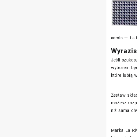
admin
La 
Wyrazis
Jeśli szuka
wyborem bę
które lubią 
Zestaw skład
możesz rozpo
niż sama chw
Marka La Ri