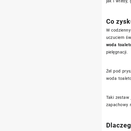
jak i wtedy,
Co zysk
W codziennym
uczuciem św
woda toalet
pielęgnacji.
Żel pod prys
woda toalet
Taki zestaw 
zapachowy n
Dlaczeg