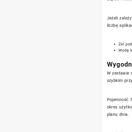
Jeżeli zależ
liczbę aplika
Żel pod
Wodę to
Wygodny
W zestawie m
szybkim prz
Pojemność 7
okres użytko
planu dnia.