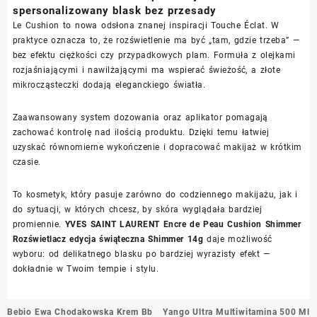
spersonalizowany blask bez przesady
Le Cushion to nowa odsłona znanej inspiracji Touche Éclat. W
praktyce oznacza to, że rozświetlenie ma być „tam, gdzie trzeba” —
bez efektu ciężkości czy przypadkowych plam. Formuła z olejkami
rozjaśniającymi i nawilżającymi ma wspierać świeżość, a złote
mikrocząsteczki dodają eleganckiego światła.
Zaawansowany system dozowania oraz aplikator pomagają
zachować kontrolę nad ilością produktu. Dzięki temu łatwiej
uzyskać równomierne wykończenie i dopracować makijaż w krótkim
czasie.
To kosmetyk, który pasuje zarówno do codziennego makijażu, jak i
do sytuacji, w których chcesz, by skóra wyglądała bardziej
promiennie.
YVES SAINT LAURENT Encre de Peau Cushion Shimmer
Rozświetlacz edycja świąteczna Shimmer 14g
daje możliwość
wyboru: od delikatnego blasku po bardziej wyrazisty efekt —
dokładnie w Twoim tempie i stylu.
Nawigacja
Bebio Ewa Chodakowska Krem Bb
Yango Ultra Multiwitamina 500 Ml