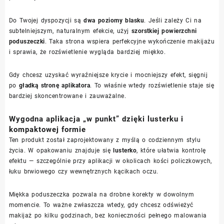
Do Twojej dyspozycji są
dwa poziomy blasku
. Jeśli zależy Ci na
subtelniejszym, naturalnym efekcie, użyj
szorstkiej powierzchni
poduszeczki
. Taka strona wspiera perfekcyjne wykończenie makijażu
i sprawia, że rozświetlenie wygląda bardziej miękko.
Gdy chcesz uzyskać wyraźniejsze krycie i mocniejszy efekt, sięgnij
po
gładką stronę aplikatora
. To właśnie wtedy rozświetlenie staje się
bardziej skoncentrowane i zauważalne.
Wygodna aplikacja „w punkt” dzięki lusterku i
kompaktowej formie
Ten produkt został zaprojektowany z myślą o codziennym stylu
życia. W opakowaniu znajduje się
lusterko
, które ułatwia kontrolę
efektu — szczególnie przy aplikacji w okolicach kości policzkowych,
łuku brwiowego czy wewnętrznych kącikach oczu.
Miękka poduszeczka pozwala na drobne korekty w dowolnym
momencie. To ważne zwłaszcza wtedy, gdy chcesz odświeżyć
makijaż po kilku godzinach, bez konieczności pełnego malowania