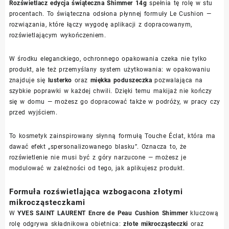
Rozświetlacz edycja świąteczna Shimmer 14g
spełnia tę rolę w stu
procentach. To świąteczna odsłona płynnej formuły Le Cushion —
rozwiązania, które łączy wygodę aplikacji z dopracowanym,
rozświetlającym wykończeniem.
W środku eleganckiego, ochronnego opakowania czeka nie tylko
produkt, ale też przemyślany system użytkowania: w opakowaniu
znajduje się
lusterko
oraz
miękka poduszeczka
pozwalająca na
szybkie poprawki w każdej chwili. Dzięki temu makijaż nie kończy
się w domu — możesz go dopracować także w podróży, w pracy czy
przed wyjściem.
To kosmetyk zainspirowany słynną formułą Touche Éclat, która ma
dawać efekt „spersonalizowanego blasku”. Oznacza to, że
rozświetlenie nie musi być z góry narzucone — możesz je
modulować w zależności od tego, jak aplikujesz produkt.
Formuła rozświetlająca wzbogacona złotymi
mikrocząsteczkami
W
YVES SAINT LAURENT Encre de Peau Cushion Shimmer
kluczową
rolę odgrywa składnikowa obietnica:
złote mikrocząsteczki
oraz