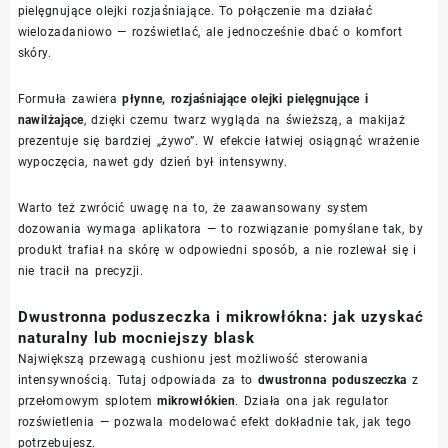
pielęgnujące olejki rozjaśniające. To połączenie ma działać
wielozadaniowo — rozświetlać, ale jednocześnie dbać o komfort
skóry.
Formuła zawiera
płynne, rozjaśniające olejki pielęgnujące i
nawilżające
, dzięki czemu twarz wygląda na świeższą, a makijaż
prezentuje się bardziej „żywo”. W efekcie łatwiej osiągnąć wrażenie
wypoczęcia, nawet gdy dzień był intensywny.
Warto też zwrócić uwagę na to, że zaawansowany system
dozowania wymaga aplikatora — to rozwiązanie pomyślane tak, by
produkt trafiał na skórę w odpowiedni sposób, a nie rozlewał się i
nie tracił na precyzji.
Dwustronna poduszeczka i mikrowłókna: jak uzyskać
naturalny lub mocniejszy blask
Największą przewagą cushionu jest możliwość sterowania
intensywnością. Tutaj odpowiada za to
dwustronna poduszeczka
z
przełomowym splotem
mikrowłókien
. Działa ona jak regulator
rozświetlenia — pozwala modelować efekt dokładnie tak, jak tego
potrzebujesz.