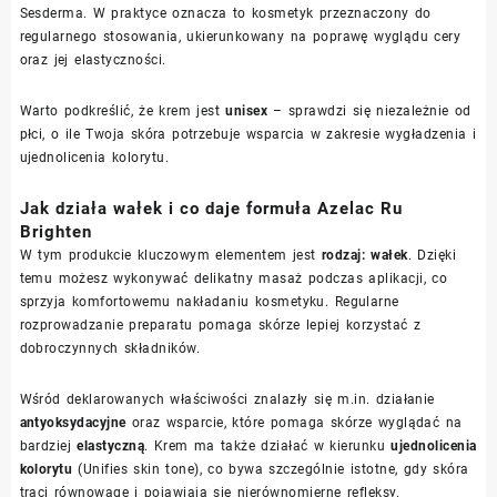
Sesderma. W praktyce oznacza to kosmetyk przeznaczony do
regularnego stosowania, ukierunkowany na poprawę wyglądu cery
oraz jej elastyczności.
Warto podkreślić, że krem jest
unisex
– sprawdzi się niezależnie od
płci, o ile Twoja skóra potrzebuje wsparcia w zakresie wygładzenia i
ujednolicenia kolorytu.
Jak działa wałek i co daje formuła Azelac Ru
Brighten
W tym produkcie kluczowym elementem jest
rodzaj: wałek
. Dzięki
temu możesz wykonywać delikatny masaż podczas aplikacji, co
sprzyja komfortowemu nakładaniu kosmetyku. Regularne
rozprowadzanie preparatu pomaga skórze lepiej korzystać z
dobroczynnych składników.
Wśród deklarowanych właściwości znalazły się m.in. działanie
antyoksydacyjne
oraz wsparcie, które pomaga skórze wyglądać na
bardziej
elastyczną
. Krem ma także działać w kierunku
ujednolicenia
kolorytu
(Unifies skin tone), co bywa szczególnie istotne, gdy skóra
traci równowagę i pojawiają się nierównomierne refleksy.