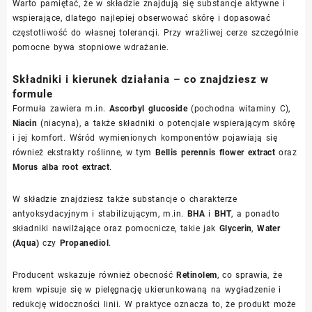
Warto pamiętać, że w składzie znajdują się substancje aktywne i
wspierające, dlatego najlepiej obserwować skórę i dopasować
częstotliwość do własnej tolerancji. Przy wrażliwej cerze szczególnie
pomocne bywa stopniowe wdrażanie.
Składniki i kierunek działania – co znajdziesz w
formule
Formuła zawiera m.in.
Ascorbyl glucoside
(pochodna witaminy C),
Niacin
(niacyna), a także składniki o potencjale wspierającym skórę
i jej komfort. Wśród wymienionych komponentów pojawiają się
również ekstrakty roślinne, w tym
Bellis perennis flower extract
oraz
Morus alba root extract
.
W składzie znajdziesz także substancje o charakterze
antyoksydacyjnym i stabilizującym, m.in.
BHA
i
BHT
, a ponadto
składniki nawilżające oraz pomocnicze, takie jak
Glycerin
,
Water
(Aqua)
czy
Propanediol
.
Producent wskazuje również obecność
Retinolem
, co sprawia, że
krem wpisuje się w pielęgnację ukierunkowaną na wygładzenie i
redukcję widoczności linii. W praktyce oznacza to, że produkt może