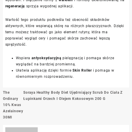
wyborem. Połączenie formy z
wałkiem
i formuły ukierunkowanej na
regenerację
sprzyja wygodnej aplikacji.
Wartość tego produktu podkreśla też obecność składników
aktywnych, które wspierają skórę na różnych płaszczyznach. Dzięki
temu możesz traktować go jako element rutyny, która ma
poprawiać wygląd cery i pomagać skórze zachować lepszą
sprężystość.
Wspiera
antyoksydacyjną
pielęgnację i pomaga skórze
wyglądać na bardziej promienną.
Ułatwia aplikację dzięki formie
Skin Roller
i pomaga w
równomiernym rozprowadzeniu.
Nawigacja
The
Soraya Healthy Body Diet Ujędrniający Scrub Do Ciała Z
wpisu
Ordinary
Łupinkami Orzech I Olejem Kokosowym 200 G
10% Kwas
Azelainowy
30Ml