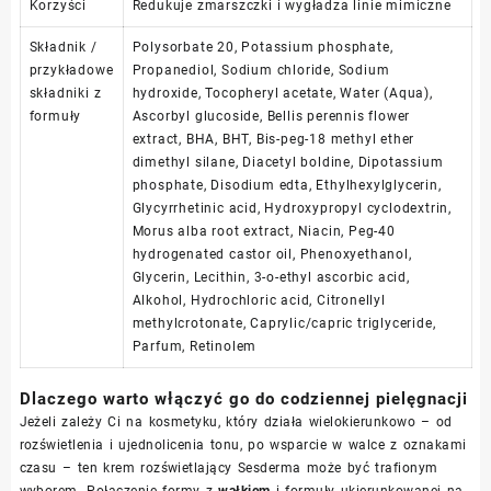
Korzyści
Redukuje zmarszczki i wygładza linie mimiczne
Składnik /
Polysorbate 20, Potassium phosphate,
przykładowe
Propanediol, Sodium chloride, Sodium
składniki z
hydroxide, Tocopheryl acetate, Water (Aqua),
formuły
Ascorbyl glucoside, Bellis perennis flower
extract, BHA, BHT, Bis-peg-18 methyl ether
dimethyl silane, Diacetyl boldine, Dipotassium
phosphate, Disodium edta, Ethylhexylglycerin,
Glycyrrhetinic acid, Hydroxypropyl cyclodextrin,
Morus alba root extract, Niacin, Peg-40
hydrogenated castor oil, Phenoxyethanol,
Glycerin, Lecithin, 3-o-ethyl ascorbic acid,
Alkohol, Hydrochloric acid, Citronellyl
methylcrotonate, Caprylic/capric triglyceride,
Parfum, Retinolem
Dlaczego warto włączyć go do codziennej pielęgnacji
Jeżeli zależy Ci na kosmetyku, który działa wielokierunkowo – od
rozświetlenia i ujednolicenia tonu, po wsparcie w walce z oznakami
czasu – ten krem rozświetlający Sesderma może być trafionym