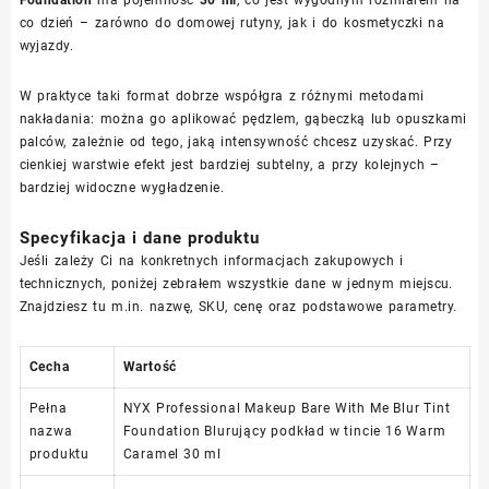
Foundation
ma pojemność
30 ml
, co jest wygodnym rozmiarem na
co dzień – zarówno do domowej rutyny, jak i do kosmetyczki na
wyjazdy.
W praktyce taki format dobrze współgra z różnymi metodami
nakładania: można go aplikować pędzlem, gąbeczką lub opuszkami
palców, zależnie od tego, jaką intensywność chcesz uzyskać. Przy
cienkiej warstwie efekt jest bardziej subtelny, a przy kolejnych –
bardziej widoczne wygładzenie.
Specyfikacja i dane produktu
Jeśli zależy Ci na konkretnych informacjach zakupowych i
technicznych, poniżej zebrałem wszystkie dane w jednym miejscu.
Znajdziesz tu m.in. nazwę, SKU, cenę oraz podstawowe parametry.
Cecha
Wartość
Pełna
NYX Professional Makeup Bare With Me Blur Tint
nazwa
Foundation Blurujący podkład w tincie 16 Warm
produktu
Caramel 30 ml