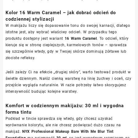
Kolor 16 Warm Caramel – jak dobrać odcień do
codziennej stylizacji
W makijażu liczy się dopasowanie tonu do swojej karnacji, dlatego
istotne jest, aby wybrać właściwy odcień. W przypadku tego
produktu dostępny jest wariant
16 Warm Caramel
. To odcień, który
kieruje się w stronę cieplejszych, karmelowych tonów – sprawdza
się szczególnie wtedy, gdy w Twojej skórze dominują żółtawe lub
złociste refleksy.
Jeśli zależy Ci na efekcie „drugiej skóry”, warto testować produkt w
świetle dziennym. Nałóż cienką warstwę na linię żuchwy i oceń, czy
przejście wygląda naturalnie. W razie potrzeby łatwo skorygujesz
intensywność budując kolejne warstwy.
Komfort w codziennym makijażu: 30 ml i wygodna
forma tintu
Podkład w tincie sprawdza się wtedy, gdy chcesz uzyskać
wyrównanie kolorytu, ale nie chcesz poświęcać dużo czasu na
makijaż.
NYX Professional Makeup Bare With Me Blur Tint