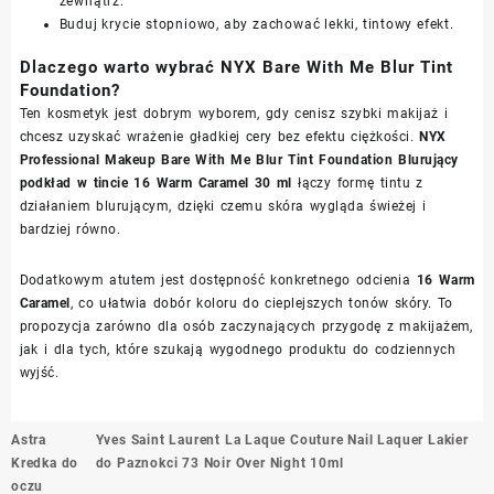
zewnątrz.
Buduj krycie stopniowo, aby zachować lekki, tintowy efekt.
Dlaczego warto wybrać NYX Bare With Me Blur Tint
Foundation?
Ten kosmetyk jest dobrym wyborem, gdy cenisz szybki makijaż i
chcesz uzyskać wrażenie gładkiej cery bez efektu ciężkości.
NYX
Professional Makeup Bare With Me Blur Tint Foundation Blurujący
podkład w tincie 16 Warm Caramel 30 ml
łączy formę tintu z
działaniem blurującym, dzięki czemu skóra wygląda świeżej i
bardziej równo.
Dodatkowym atutem jest dostępność konkretnego odcienia
16 Warm
Caramel
, co ułatwia dobór koloru do cieplejszych tonów skóry. To
propozycja zarówno dla osób zaczynających przygodę z makijażem,
jak i dla tych, które szukają wygodnego produktu do codziennych
wyjść.
Nawigacja
Astra
Yves Saint Laurent La Laque Couture Nail Laquer Lakier
wpisu
Kredka do
do Paznokci 73 Noir Over Night 10ml
oczu