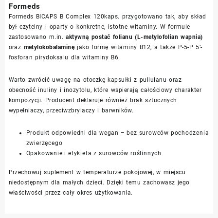
Formeds
Formeds BICAPS B Complex 120kaps. przygotowano tak, aby skład
był czytelny i oparty o konkretne, istotne witaminy. W formule
zastosowano m.in.
aktywną postać folianu (L-metylofolian wapnia)
oraz
metylokobalaminę
jako formę witaminy B12, a także P-5-P 5’-
fosforan pirydoksalu dla witaminy B6.
Warto zwrócić uwagę na otoczkę kapsułki z pullulanu oraz
obecność inuliny i inozytolu, które wspierają całościowy charakter
kompozycji. Producent deklaruje również brak sztucznych
wypełniaczy, przeciwzbrylaczy i barwników.
Produkt odpowiedni dla wegan – bez surowców pochodzenia
zwierzęcego
Opakowanie i etykieta z surowców roślinnych
Przechowuj suplement w temperaturze pokojowej, w miejscu
niedostępnym dla małych dzieci. Dzięki temu zachowasz jego
właściwości przez cały okres użytkowania.