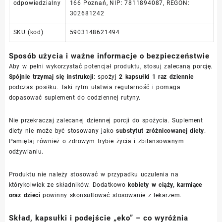
odpowiedzialny
166 Poznań, NIP: 7811894087, REGON:
302681242
SKU (kod)
5903148621494
Sposób użycia i ważne informacje o bezpieczeństwie
Aby w pełni wykorzystać potencjał produktu, stosuj zalecaną porcję.
Spójnie trzymaj się instrukcji
: spożyj
2 kapsułki 1 raz dziennie
podczas posiłku. Taki rytm ułatwia regularność i pomaga
dopasować suplement do codziennej rutyny.
Nie przekraczaj zalecanej dziennej porcji do spożycia. Suplement
diety nie może być stosowany jako
substytut zróżnicowanej diety
.
Pamiętaj również o zdrowym trybie życia i zbilansowanym
odżywianiu.
Produktu nie należy stosować w przypadku uczulenia na
którykolwiek ze składników. Dodatkowo
kobiety w ciąży, karmiące
oraz dzieci
powinny skonsultować stosowanie z lekarzem.
Skład, kapsułki i podejście „eko” – co wyróżnia