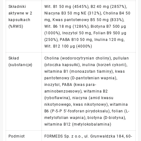
Składniki
Wit. B1 50 mg (4545%), B2 40 mg (2857%),
aktywne w 2
Niacyna B3 50 mg NE (312%), Cholina B4 50
kapsułkach
mg, Kwas pantotenowy B5 50 mg (833%),
(%RWS)
Wit. B6 18 mg (1286%), Biotyna B7 500 µg
(1000%), Inozytol 50 mg, Folian B9 500 µg
(250%), PABA B10 50 mg, Inulina 120 mg,
Wit. B12 100 µg (4000%)
Skład
Cholina (wodorocytrynian choliny), pullulan
(substancje)
(otoczka kapsułki), inulina (korzeń cykorii),
witamina B1 (monoazotan tiaminy), kwas
pantotenowy (D-pantotenian wapnia),
inozytol, PABA (kwas para-
aminobenzoesowy), witamina B2
(ryboflawina), niacyna (amid kwasu
nikotynowego, kwas nikotynowy), witamina
B6 (P-5-P 5’-fosforan pirydoksalu), folian (L-
metylofolian wapnia), biotyna (D-biotyna),
witamina B12 (metylokobalamina)
Podmiot
FORMEDS Sp. z o.o., ul. Grunwaldzka 184, 60-