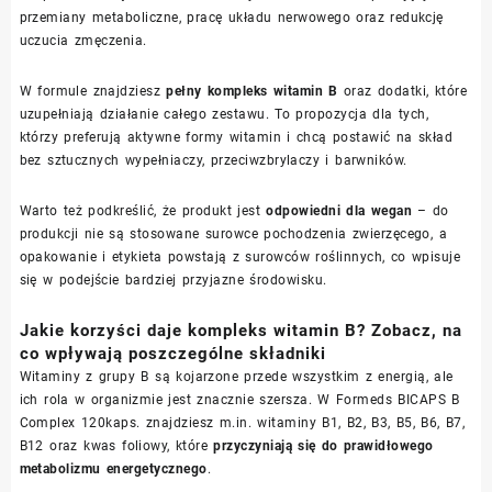
przemiany metaboliczne, pracę układu nerwowego oraz redukcję
uczucia zmęczenia.
W formule znajdziesz
pełny kompleks witamin B
oraz dodatki, które
uzupełniają działanie całego zestawu. To propozycja dla tych,
którzy preferują aktywne formy witamin i chcą postawić na skład
bez sztucznych wypełniaczy, przeciwzbrylaczy i barwników.
Warto też podkreślić, że produkt jest
odpowiedni dla wegan
– do
produkcji nie są stosowane surowce pochodzenia zwierzęcego, a
opakowanie i etykieta powstają z surowców roślinnych, co wpisuje
się w podejście bardziej przyjazne środowisku.
Jakie korzyści daje kompleks witamin B? Zobacz, na
co wpływają poszczególne składniki
Witaminy z grupy B są kojarzone przede wszystkim z energią, ale
ich rola w organizmie jest znacznie szersza. W Formeds BICAPS B
Complex 120kaps. znajdziesz m.in. witaminy B1, B2, B3, B5, B6, B7,
B12 oraz kwas foliowy, które
przyczyniają się do prawidłowego
metabolizmu energetycznego
.