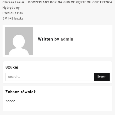
Nawigacja
Claresa Lakier
DOCZEPIANY KOK NA GUMCE GĘSTE WŁOSY TRESKA
wpisu
Hybrydowy
Precious Ps5
5Ml +Blaszka
Written by
admin
Szukaj
Zobacz również
zzzzz