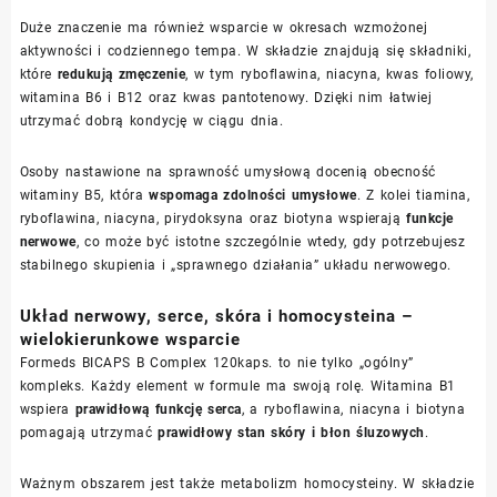
Duże znaczenie ma również wsparcie w okresach wzmożonej
aktywności i codziennego tempa. W składzie znajdują się składniki,
które
redukują zmęczenie
, w tym ryboflawina, niacyna, kwas foliowy,
witamina B6 i B12 oraz kwas pantotenowy. Dzięki nim łatwiej
utrzymać dobrą kondycję w ciągu dnia.
Osoby nastawione na sprawność umysłową docenią obecność
witaminy B5, która
wspomaga zdolności umysłowe
. Z kolei tiamina,
ryboflawina, niacyna, pirydoksyna oraz biotyna wspierają
funkcje
nerwowe
, co może być istotne szczególnie wtedy, gdy potrzebujesz
stabilnego skupienia i „sprawnego działania” układu nerwowego.
Układ nerwowy, serce, skóra i homocysteina –
wielokierunkowe wsparcie
Formeds BICAPS B Complex 120kaps. to nie tylko „ogólny”
kompleks. Każdy element w formule ma swoją rolę. Witamina B1
wspiera
prawidłową funkcję serca
, a ryboflawina, niacyna i biotyna
pomagają utrzymać
prawidłowy stan skóry i błon śluzowych
.
Ważnym obszarem jest także metabolizm homocysteiny. W składzie