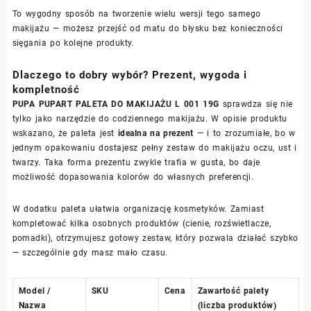
To wygodny sposób na tworzenie wielu wersji tego samego
makijażu — możesz przejść od matu do błysku bez konieczności
sięgania po kolejne produkty.
Dlaczego to dobry wybór? Prezent, wygoda i
kompletność
PUPA PUPART PALETA DO MAKIJAŻU L 001 19G
sprawdza się nie
tylko jako narzędzie do codziennego makijażu. W opisie produktu
wskazano, że paleta jest
idealna na prezent
— i to zrozumiałe, bo w
jednym opakowaniu dostajesz pełny zestaw do makijażu oczu, ust i
twarzy. Taka forma prezentu zwykle trafia w gusta, bo daje
możliwość dopasowania kolorów do własnych preferencji.
W dodatku paleta ułatwia organizację kosmetyków. Zamiast
kompletować kilka osobnych produktów (cienie, rozświetlacze,
pomadki), otrzymujesz gotowy zestaw, który pozwala działać szybko
— szczególnie gdy masz mało czasu.
Model /
SKU
Cena
Zawartość palety
Nazwa
(liczba produktów)