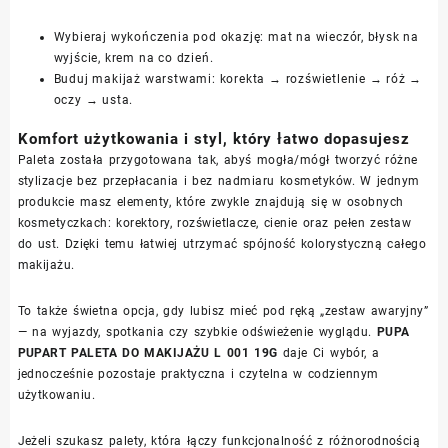
Wybieraj wykończenia pod okazję: mat na wieczór, błysk na
wyjście, krem na co dzień.
Buduj makijaż warstwami: korekta → rozświetlenie → róż →
oczy → usta.
Komfort użytkowania i styl, który łatwo dopasujesz
Paleta została przygotowana tak, abyś mogła/mógł tworzyć różne
stylizacje bez przepłacania i bez nadmiaru kosmetyków. W jednym
produkcie masz elementy, które zwykle znajdują się w osobnych
kosmetyczkach: korektory, rozświetlacze, cienie oraz pełen zestaw
do ust. Dzięki temu łatwiej utrzymać spójność kolorystyczną całego
makijażu.
To także świetna opcja, gdy lubisz mieć pod ręką „zestaw awaryjny”
— na wyjazdy, spotkania czy szybkie odświeżenie wyglądu.
PUPA
PUPART PALETA DO MAKIJAŻU L 001 19G
daje Ci wybór, a
jednocześnie pozostaje praktyczna i czytelna w codziennym
użytkowaniu.
Jeżeli szukasz palety, która łączy funkcjonalność z różnorodnością