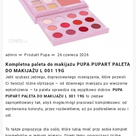
admin
Produkt
Pupa
26 czerwca 2026
Kompletna paleta do makijażu PUPA PUPART PALETA
DO MAKIJAŻU L 001 19G
Jeśli szukasz jednego, dopracowanego rozwiązania, które pozwoli
Ci tworzyć różne stylizacje — od dziennego makijażu po wieczorne
wykończenia — ta paleta sprawdza się wyjątkowo dobrze.
PUPA
PUPART PALETA DO MAKIJAŻU L 001 19G
to zestaw
zaprojektowany tak, abyś mogła/mógł pracować kompleksowo: od
wyrównania kolorytu, przez rozświetlenie, aż po podkreślenie oczu i
ust.
To także propozycja dla osób, które lubią mieć przy sobie komplet
kosmetyków w jednym miejscu. Dzięki temu ograniczasz liczbę