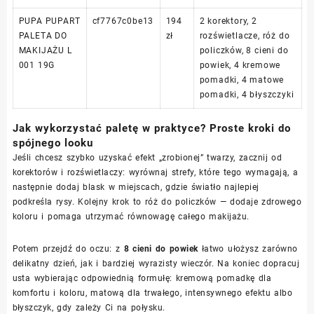
PUPA PUPART
cf7767c0be13
194
2 korektory, 2
PALETA DO
zł
rozświetlacze, róż do
MAKIJAŻU L
policzków, 8 cieni do
001 19G
powiek, 4 kremowe
pomadki, 4 matowe
pomadki, 4 błyszczyki
Jak wykorzystać paletę w praktyce? Proste kroki do
spójnego looku
Jeśli chcesz szybko uzyskać efekt „zrobionej” twarzy, zacznij od
korektorów i rozświetlaczy: wyrównaj strefy, które tego wymagają, a
następnie dodaj blask w miejscach, gdzie światło najlepiej
podkreśla rysy. Kolejny krok to róż do policzków — dodaje zdrowego
koloru i pomaga utrzymać równowagę całego makijażu.
Potem przejdź do oczu: z
8 cieni do powiek
łatwo ułożysz zarówno
delikatny dzień, jak i bardziej wyrazisty wieczór. Na koniec dopracuj
usta wybierając odpowiednią formułę: kremową pomadkę dla
komfortu i koloru, matową dla trwałego, intensywnego efektu albo
błyszczyk, gdy zależy Ci na połysku.