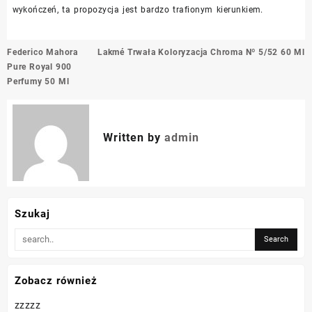
wykończeń, ta propozycja jest bardzo trafionym kierunkiem.
Nawigacja
Federico Mahora
Lakmé Trwała Koloryzacja Chroma Nº 5/52 60 Ml
wpisu
Pure Royal 900
Perfumy 50 Ml
Written by
admin
Szukaj
Zobacz również
zzzzz