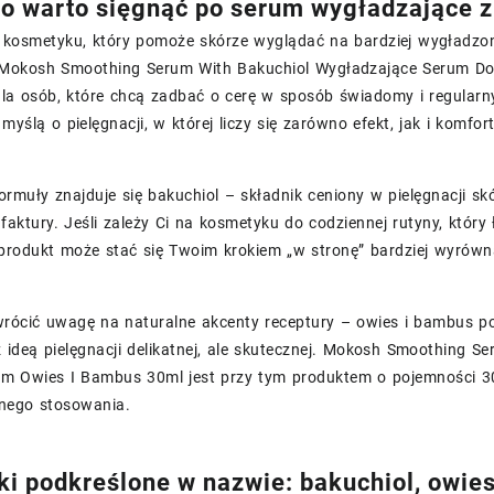
o warto sięgnąć po serum wygładzające 
 kosmetyku, który pomoże skórze wyglądać na bardziej wygładzon
? Mokosh Smoothing Serum With Bakuchiol Wygładzające Serum D
dla osób, które chcą zadbać o cerę w sposób świadomy i regular
myślą o pielęgnacji, w której liczy się zarówno efekt, jak i komfo
rmuły znajduje się bakuchiol – składnik ceniony w pielęgnacji sk
aktury. Jeśli zależy Ci na kosmetyku do codziennej rutyny, który
produkt może stać się Twoim krokiem „w stronę” bardziej wyrówna
rócić uwagę na naturalne akcenty receptury – owies i bambus poj
z ideą pielęgnacji delikatnej, ale skutecznej. Mokosh Smoothing
em Owies I Bambus 30ml jest przy tym produktem o pojemności 3
rnego stosowania.
ki podkreślone w nazwie: bakuchiol, owie