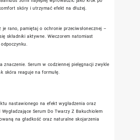
Bambus 30ml najlepiej wprowadzić jako krok po
mfort skóry i utrzymać efekt na dłużej.
 je rano, pamiętaj o ochronie przeciwsłonecznej –
ą się składniki aktywne. Wieczorem natomiast
o odpoczynku.
a znaczenie. Serum w codziennej pielęgnacji zwykle
ak skóra reaguje na formułę.
ktu nastawionego na efekt wygładzenia oraz
l Wygładzające Serum Do Twarzy Z Bakuchiolem
kowaną na gładkość oraz naturalne skojarzenia