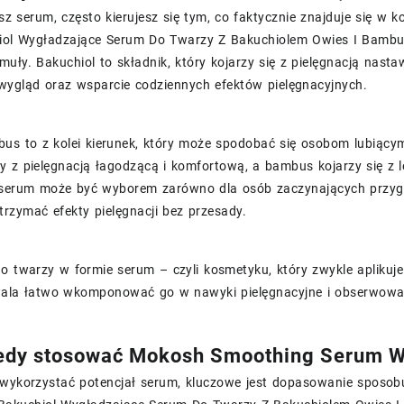
sz serum, często kierujesz się tym, co faktycznie znajduje się 
iol Wygładzające Serum Do Twarzy Z Bakuchiolem Owies I Bamb
muły. Bakuchiol to składnik, który kojarzy się z pielęgnacją nast
ygląd oraz wsparcie codziennych efektów pielęgnacyjnych.
bus to z kolei kierunek, który może spodobać się osobom lubiący
 z pielęgnacją łagodzącą i komfortową, a bambus kojarzy się z 
 serum może być wyborem zarówno dla osób zaczynających przygodę
trzymać efekty pielęgnacji bez przesady.
o twarzy w formie serum – czyli kosmetyku, który zwykle aplikuje
ala łatwo wkomponować go w nawyki pielęgnacyjne i obserwować,
iedy stosować Mokosh Smoothing Serum W
 wykorzystać potencjał serum, kluczowe jest dopasowanie sposobu