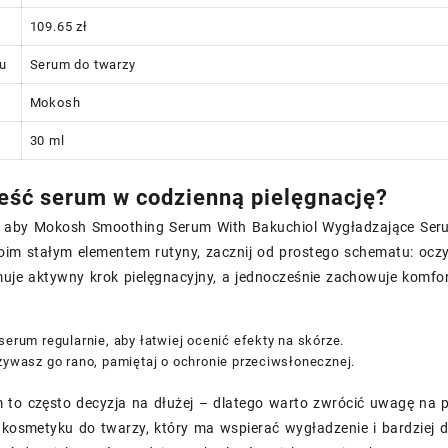
109.65 zł
tu
Serum do twarzy
Mokosh
30 ml
eść serum w codzienną pielęgnację?
z, aby Mokosh Smoothing Serum With Bakuchiol Wygładzające Se
oim stałym elementem rutyny, zacznij od prostego schematu: oczy
uje aktywny krok pielęgnacyjny, a jednocześnie zachowuje komfor
serum regularnie, aby łatwiej ocenić efekty na skórze.
żywasz go rano, pamiętaj o ochronie przeciwsłonecznej.
 to często decyzja na dłużej – dlatego warto zwrócić uwagę na p
a kosmetyku do twarzy, który ma wspierać wygładzenie i bardziej