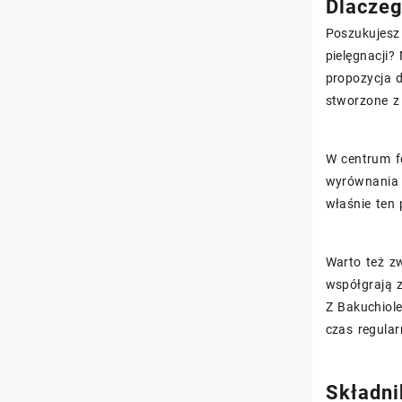
Dlaczeg
Poszukujesz
pielęgnacji
propozycja 
stworzone z 
W centrum fo
wyrównania f
właśnie ten 
Warto też zw
współgrają 
Z Bakuchiol
czas regula
Składni