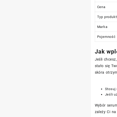
Cena
Typ produk
Marka
Pojemność
Jak wpl
Jeśli chces
stało się Tw
skóra otrzym
Stosuj 
Jeśli u
Wybór serum
zależy Ci n