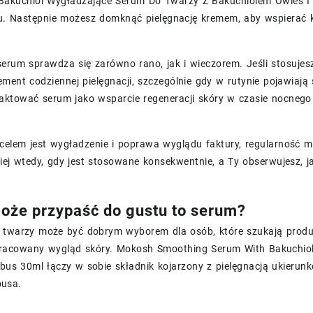
Bakuchiol Wygładzające Serum Do Twarzy Z Bakuchiolem Owies I 
u. Następnie możesz domknąć pielęgnację kremem, aby wspierać ko
erum sprawdza się zarówno rano, jak i wieczorem. Jeśli stosujesz
lement codziennej pielęgnacji, szczególnie gdy w rutynie pojawiaj
aktować serum jako wsparcie regeneracji skóry w czasie nocneg
celem jest wygładzenie i poprawa wyglądu faktury, regularność m
piej wtedy, gdy jest stosowane konsekwentnie, a Ty obserwujesz, j
że przypaść do gustu to serum?
 twarzy może być dobrym wyborem dla osób, które szukają produ
pracowany wygląd skóry. Mokosh Smoothing Serum With Bakuchio
bus 30ml łączy w sobie składnik kojarzony z pielęgnacją ukierun
usa.