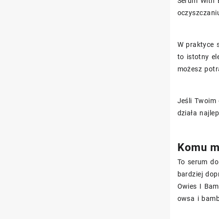
Serum With 
oczyszczani
W praktyce s
to istotny e
możesz potr
Jeśli Twoim 
działa najle
Komu mo
To serum do
bardziej do
Owies I Bam
owsa i bamb