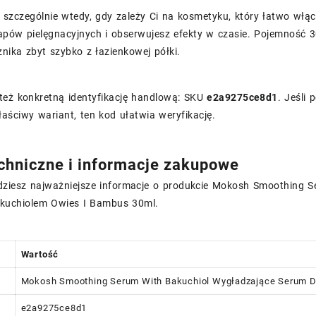
 szczególnie wtedy, gdy zależy Ci na kosmetyku, który łatwo włąc
pów pielęgnacyjnych i obserwujesz efekty w czasie. Pojemność 30
znika zbyt szybko z łazienkowej półki.
też konkretną identyfikację handlową: SKU
e2a9275ce8d1
. Jeśli
aściwy wariant, ten kod ułatwia weryfikację.
chniczne i informacje zakupowe
jdziesz najważniejsze informacje o produkcie Mokosh Smoothing 
kuchiolem Owies I Bambus 30ml.
Wartość
Mokosh Smoothing Serum With Bakuchiol Wygładzające Serum D
e2a9275ce8d1