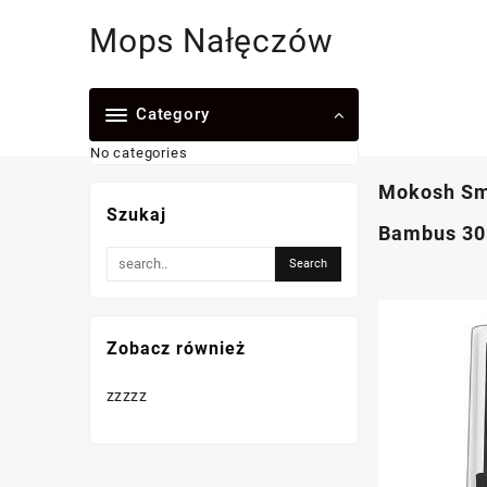
Skip
Mops Nałęczów
to
content
Category
No categories
Mokosh Smo
Szukaj
Bambus 30
Zobacz również
zzzzz