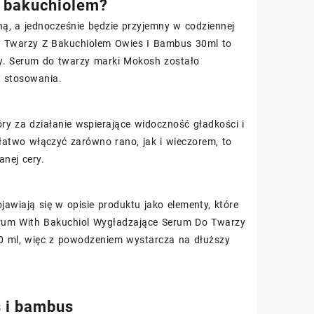
z bakuchiolem?
ą, a jednocześnie będzie przyjemny w codziennej
o Twarzy Z Bakuchiolem Owies I Bambus 30ml to
ny. Serum do twarzy marki Mokosh zostało
rt stosowania.
óry za działanie wspierające widoczność gładkości i
 łatwo włączyć zarówno rano, jak i wieczorem, to
nej cery.
awiają się w opisie produktu jako elementy, które
 Serum With Bakuchiol Wygładzające Serum Do Twarzy
0 ml, więc z powodzeniem wystarcza na dłuższy
s i bambus