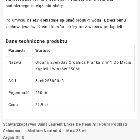
nadmiernego obciążania skóry.
Po umyciu należy
dokładnie spłukać
produkt wodą. Dzięki temu
zachowujesz świeżość i komfort skóry oraz włosów po kąpieli.
Dane techniczne produktu
Parametr
Wartość
Nazwa
Organii Everyday Organics Pianka 3 W 1 Do Mycia
Kąpieli I Włosów 250Ml
SKU
6acb285800a3
Pojemność
250 ml
Cena
29,9 zł
Nawigacja
Schwarzkopf
Yves Saint Laurent Encre De Peau All Hours Podkład
wpisu
Schauma
Medium Neutral 4 – Mn4 25 ml
Argan Oil &