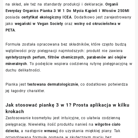
na skład, ale też na standardy produkcji i deklaracje.
Organii
Everyday Organics Pianka 3 W 1 Do Mycia Kąpieli I Włosów 250Ml
posiada
certyfikat ekologiczny ICEA
. Dodatkowo jest zarejestrowany
jako
wegański w Vegan Society
oraz
wolny od okrucieństwa w
PETA
.
Formuła została opracowana bez składników, które często budzą
wątpliwości przy pielęgnacji najmłodszych: produkt nie zawiera
syntetycznych perfum, filtrów chemicznych, parabenów ani olejów
mineralnych
. To podejście wspiera codzienną rutynę pielęgnacyjną w
duchu delikatności.
Pianka jest
testowana dermatologicznie
, co dodatkowo potwierdza
jej łagodny charakter.
Jak stosować piankę 3 w 1? Prosta aplikacja w kilku
krokach
Zastosowanie kosmetyku jest intuicyjne, co ułatwia codzienną
pielęgnację. Niewielką ilość produktu nanieś na
wilgotne ciało
dziecka
, a następnie
wmasuj
do uzyskania miękkiej piany. Tak
przygotowana formuła pomaga w skutecznym myciu bez