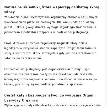
Naturalne składniki, które wspierają delikatną skórę i
włosy
W składzie pianki wykorzystano
organiczny chaber
o naturalnych
właściwościach przeciwłupieżowych. Dla wielu rodzin to ważny
punkt – skóra głowy dziecka wymaga łagodnego traktowania, a
jednocześnie potrzebuje wsparcia w codziennej pielęgnacji.
Produkt zawiera również
organiczny nagietek
, który działa
łagodząco w przypadku stanów zapalnych. Dzięki temu formuła
sprzyja komfortowi skóry, szczególnie gdy jest ona wrażliwa lub
skłonna do zaczerwienień.
Uzupełnieniem pielęgnacji jest
organiczny ślaz błotny
. Jego
obecność ma znaczenie nie tylko dla miękkości, ale także dla
łatwiejszego rozczesywania włosów – co docenisz zwłaszcza po
kąpieli, gdy włosy są najbardziej podatne na splątania.
Certyfikaty i bezpieczeństwo: co wyróżnia Organii
Everyday Organics
Wybierając kosmetyk dla dziecka, rodzice zwracają uwagę nie tylko