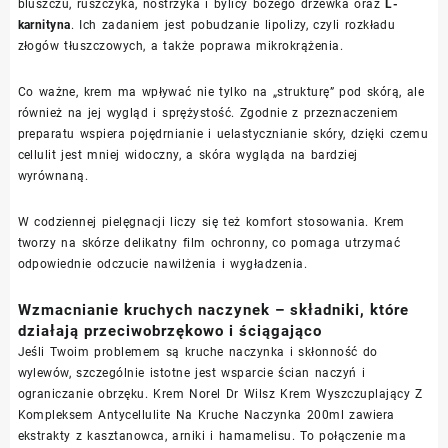
bluszczu, ruszczyka, nostrzyka i bylicy bożego drzewka oraz
L-
karnityna
. Ich zadaniem jest pobudzanie lipolizy, czyli rozkładu
złogów tłuszczowych, a także poprawa mikrokrążenia.
Co ważne, krem ma wpływać nie tylko na „strukturę” pod skórą, ale
również na jej wygląd i sprężystość. Zgodnie z przeznaczeniem
preparatu wspiera pojędrnianie i uelastycznianie skóry, dzięki czemu
cellulit jest mniej widoczny, a skóra wygląda na bardziej
wyrównaną.
W codziennej pielęgnacji liczy się też komfort stosowania. Krem
tworzy na skórze delikatny film ochronny, co pomaga utrzymać
odpowiednie odczucie nawilżenia i wygładzenia.
Wzmacnianie kruchych naczynek – składniki, które
działają przeciwobrzękowo i ściągająco
Jeśli Twoim problemem są kruche naczynka i skłonność do
wylewów, szczególnie istotne jest wsparcie ścian naczyń i
ograniczanie obrzęku. Krem Norel Dr Wilsz Krem Wyszczuplający Z
Kompleksem Antycellulite Na Kruche Naczynka 200ml zawiera
ekstrakty z kasztanowca, arniki i hamamelisu. To połączenie ma