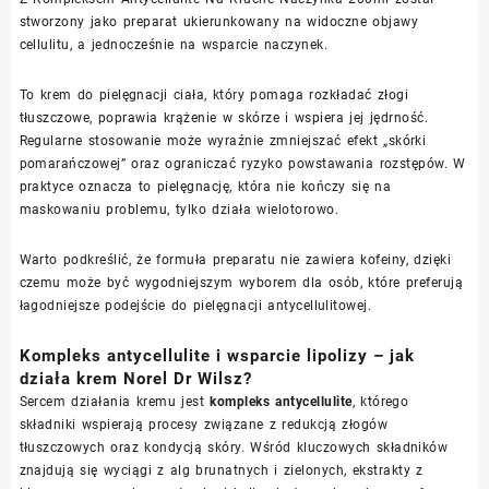
stworzony jako preparat ukierunkowany na widoczne objawy
cellulitu, a jednocześnie na wsparcie naczynek.
To krem do pielęgnacji ciała, który pomaga rozkładać złogi
tłuszczowe, poprawia krążenie w skórze i wspiera jej jędrność.
Regularne stosowanie może wyraźnie zmniejszać efekt „skórki
pomarańczowej” oraz ograniczać ryzyko powstawania rozstępów. W
praktyce oznacza to pielęgnację, która nie kończy się na
maskowaniu problemu, tylko działa wielotorowo.
Warto podkreślić, że formuła preparatu nie zawiera kofeiny, dzięki
czemu może być wygodniejszym wyborem dla osób, które preferują
łagodniejsze podejście do pielęgnacji antycellulitowej.
Kompleks antycellulite i wsparcie lipolizy – jak
działa krem Norel Dr Wilsz?
Sercem działania kremu jest
kompleks antycellulite
, którego
składniki wspierają procesy związane z redukcją złogów
tłuszczowych oraz kondycją skóry. Wśród kluczowych składników
znajdują się wyciągi z alg brunatnych i zielonych, ekstrakty z