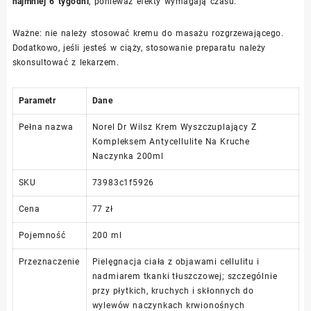
najmniej 6 tygodni
, ponieważ efekty wymagają czasu.
Ważne: nie należy stosować kremu do masażu rozgrzewającego.
Dodatkowo, jeśli jesteś w ciąży, stosowanie preparatu należy
skonsultować z lekarzem.
Parametr
Dane
Pełna nazwa
Norel Dr Wilsz Krem Wyszczuplający Z
Kompleksem Antycellulite Na Kruche
Naczynka 200ml
SKU
73983c1f5926
Cena
77 zł
Pojemność
200 ml
Przeznaczenie
Pielęgnacja ciała z objawami cellulitu i
nadmiarem tkanki tłuszczowej; szczególnie
przy płytkich, kruchych i skłonnych do
wylewów naczynkach krwionośnych