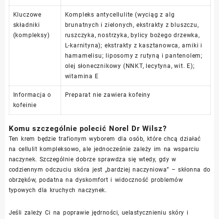
Kluczowe
Kompleks antycellulite (wyciąg z alg
składniki
brunatnych i zielonych, ekstrakty z bluszczu,
(kompleksy)
ruszczyka, nostrzyka, bylicy bożego drzewka,
L-karnityna); ekstrakty z kasztanowca, arniki i
hamamelisu; liposomy z rutyną i pantenolem;
olej słonecznikowy (NNKT, lecytyna, wit. E);
witamina E
Informacja o
Preparat nie zawiera kofeiny
kofeinie
Komu szczególnie polecić Norel Dr Wilsz?
Ten krem będzie trafionym wyborem dla osób, które chcą działać
na cellulit kompleksowo, ale jednocześnie zależy im na wsparciu
naczynek. Szczególnie dobrze sprawdza się wtedy, gdy w
codziennym odczuciu skóra jest „bardziej naczyniowa” – skłonna do
obrzęków, podatna na dyskomfort i widoczność problemów
typowych dla kruchych naczynek.
Jeśli zależy Ci na poprawie jędrności, uelastycznieniu skóry i