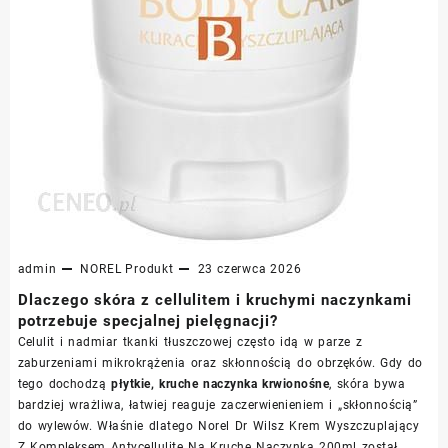
admin
NOREL
Produkt
23 czerwca 2026
Dlaczego skóra z cellulitem i kruchymi naczynkami
potrzebuje specjalnej pielęgnacji?
Celulit i nadmiar tkanki tłuszczowej często idą w parze z
zaburzeniami mikrokrążenia oraz skłonnością do obrzęków. Gdy do
tego dochodzą
płytkie, kruche naczynka krwionośne
, skóra bywa
bardziej wrażliwa, łatwiej reaguje zaczerwienieniem i „skłonnością”
do wylewów. Właśnie dlatego Norel Dr Wilsz Krem Wyszczuplający
Z Kompleksem Antycellulite Na Kruche Naczynka 200ml został