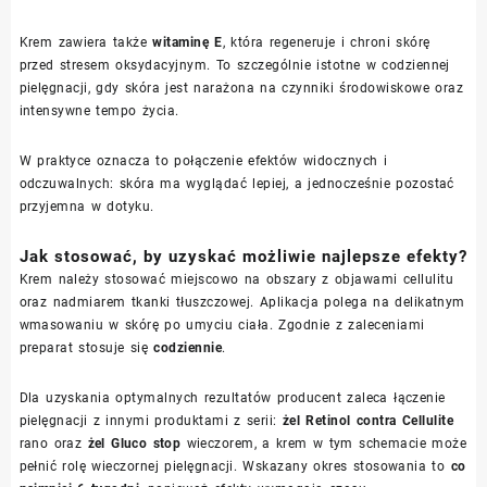
Krem zawiera także
witaminę E
, która regeneruje i chroni skórę
przed stresem oksydacyjnym. To szczególnie istotne w codziennej
pielęgnacji, gdy skóra jest narażona na czynniki środowiskowe oraz
intensywne tempo życia.
W praktyce oznacza to połączenie efektów widocznych i
odczuwalnych: skóra ma wyglądać lepiej, a jednocześnie pozostać
przyjemna w dotyku.
Jak stosować, by uzyskać możliwie najlepsze efekty?
Krem należy stosować miejscowo na obszary z objawami cellulitu
oraz nadmiarem tkanki tłuszczowej. Aplikacja polega na delikatnym
wmasowaniu w skórę po umyciu ciała. Zgodnie z zaleceniami
preparat stosuje się
codziennie
.
Dla uzyskania optymalnych rezultatów producent zaleca łączenie
pielęgnacji z innymi produktami z serii:
żel Retinol contra Cellulite
rano oraz
żel Gluco stop
wieczorem, a krem w tym schemacie może
pełnić rolę wieczornej pielęgnacji. Wskazany okres stosowania to
co