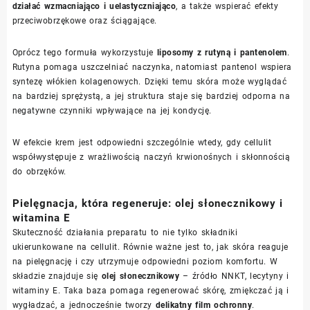
działać wzmacniająco i uelastyczniająco
, a także wspierać efekty
przeciwobrzękowe oraz ściągające.
Oprócz tego formuła wykorzystuje
liposomy z rutyną i pantenolem
.
Rutyna pomaga uszczelniać naczynka, natomiast pantenol wspiera
syntezę włókien kolagenowych. Dzięki temu skóra może wyglądać
na bardziej sprężystą, a jej struktura staje się bardziej odporna na
negatywne czynniki wpływające na jej kondycję.
W efekcie krem jest odpowiedni szczególnie wtedy, gdy cellulit
współwystępuje z wrażliwością naczyń krwionośnych i skłonnością
do obrzęków.
Pielęgnacja, która regeneruje: olej słonecznikowy i
witamina E
Skuteczność działania preparatu to nie tylko składniki
ukierunkowane na cellulit. Równie ważne jest to, jak skóra reaguje
na pielęgnację i czy utrzymuje odpowiedni poziom komfortu. W
składzie znajduje się
olej słonecznikowy
– źródło NNKT, lecytyny i
witaminy E. Taka baza pomaga regenerować skórę, zmiękczać ją i
wygładzać, a jednocześnie tworzy
delikatny film ochronny
.