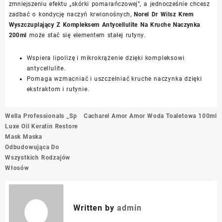
zmniejszeniu efektu „skórki pomarańczowej”, a jednocześnie chcesz
zadbać o kondycję naczyń krwionośnych,
Norel Dr Wilsz Krem
Wyszczuplający Z Kompleksem Antycellulite Na Kruche Naczynka
200ml
może stać się elementem stałej rutyny.
Wspiera lipolizę i mikrokrążenie dzięki kompleksowi
antycellulite.
Pomaga wzmacniać i uszczelniać kruche naczynka dzięki
ekstraktom i rutynie.
Nawigacja
Wella Professionals _Sp
Cacharel Amor Amor Woda Toaletowa 100ml
wpisu
Luxe Oil Keratin Restore
Mask Maska
Odbudowująca Do
Wszystkich Rodzajów
Włosów
Written by
admin