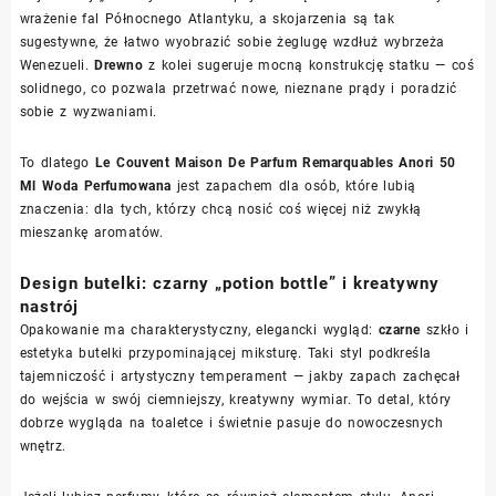
wrażenie fal Północnego Atlantyku, a skojarzenia są tak
sugestywne, że łatwo wyobrazić sobie żeglugę wzdłuż wybrzeża
Wenezueli.
Drewno
z kolei sugeruje mocną konstrukcję statku — coś
solidnego, co pozwala przetrwać nowe, nieznane prądy i poradzić
sobie z wyzwaniami.
To dlatego
Le Couvent Maison De Parfum Remarquables Anori 50
Ml Woda Perfumowana
jest zapachem dla osób, które lubią
znaczenia: dla tych, którzy chcą nosić coś więcej niż zwykłą
mieszankę aromatów.
Design butelki: czarny „potion bottle” i kreatywny
nastrój
Opakowanie ma charakterystyczny, elegancki wygląd:
czarne
szkło i
estetyka butelki przypominającej miksturę. Taki styl podkreśla
tajemniczość i artystyczny temperament — jakby zapach zachęcał
do wejścia w swój ciemniejszy, kreatywny wymiar. To detal, który
dobrze wygląda na toaletce i świetnie pasuje do nowoczesnych
wnętrz.