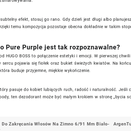
ozsmarowywania.
z subtelny efekt, stosuj go rano. Gdy dzień jest długi albo planu
Dzięki temu kompozycja pozostaje obecna dokładnie w takim stopn
o Pure Purple jest tak rozpoznawalne?
od HUGO BOSS to połączenie estetyki i emocji. W pierwszej chwili
sercu pojawia się fiołek oraz bukiet świeżych kwiatów. Na końcu
która buduje przyjemne, miękkie wykończenie.
tóry pasuje do kobiet lubiących ruch, radość i naturalność. Jeśli
obody, ten dezodorant może być małym krokiem w stronę „bycia 
 Do Zakręcania Włosów Na Zimno 6/91 Mm Biało-
ArgenTu
a
t