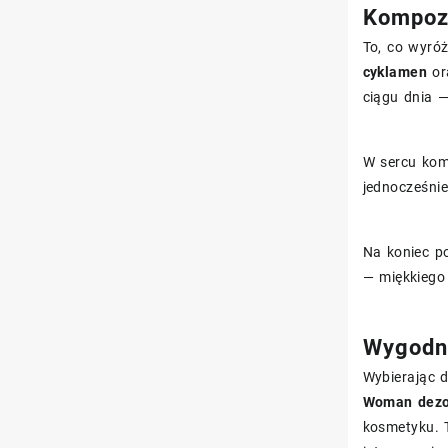
Kompozy
To, co wyró
cyklamen
or
ciągu dnia 
W sercu kom
jednocześnie
Na koniec p
— miękkiego 
Wygodna
Wybierając d
Woman dezod
kosmetyku. T