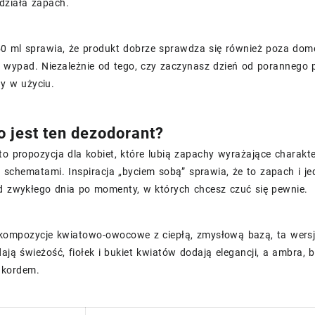
działa zapach.
0 ml sprawia, że produkt dobrze sprawdza się również poza dom
ypad. Niezależnie od tego, czy zaczynasz dzień od porannego poś
ty w użyciu.
o jest ten dezodorant?
to propozycja dla kobiet, które lubią zapachy wyrażające charakter
schematami. Inspiracja „byciem sobą” sprawia, że to zapach i je
od zwykłego dnia po momenty, w których chcesz czuć się pewnie.
 kompozycje kwiatowo-owocowe z ciepłą, zmysłową bazą, ta wersja
ają świeżość, fiołek i bukiet kwiatów dodają elegancji, a ambra,
akordem.