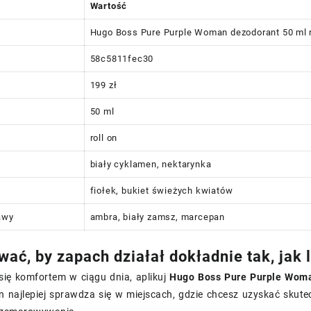
Wartość
Hugo Boss Pure Purple Woman dezodorant 50 ml r
58c5811fec30
199 zł
50 ml
roll on
biały cyklamen, nektarynka
fiołek, bukiet świeżych kwiatów
awy
ambra, biały zamsz, marcepan
wać, by zapach działał dokładnie tak, jak 
się komfortem w ciągu dnia, aplikuj
Hugo Boss Pure Purple Woma
on najlepiej sprawdza się w miejscach, gdzie chcesz uzyskać sku