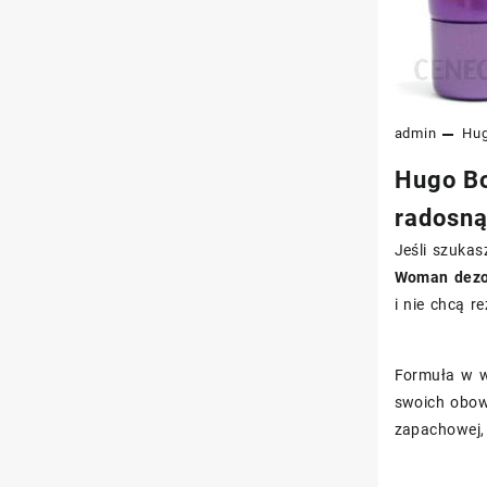
admin
Hu
Hugo Bo
radosną
Jeśli szukas
Woman dezod
i nie chcą r
Formuła w wy
swoich obow
zapachowej, 