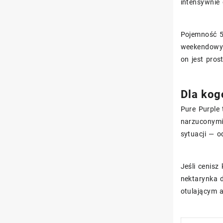
intensywnie 
Pojemność 5
weekendowy w
on jest pros
Dla kog
Pure Purple 
narzuconymi 
sytuacji — 
Jeśli cenisz
nektarynka d
otulającym 