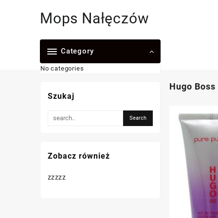
Skip
Mops Nałęczów
to
content
Category
No categories
Hugo Boss 
Szukaj
Zobacz również
zzzzz