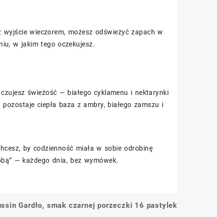
jesz wyjście wieczorem, możesz odświeżyć zapach w
iu, w jakim tego oczekujesz.
 czujesz świeżość — białego cyklamenu i nektarynki
 pozostaje ciepła baza z ambry, białego zamszu i
 chcesz, by codzienność miała w sobie odrobinę
sobą” — każdego dnia, bez wymówek.
ssin Gardło, smak czarnej porzeczki 16 pastylek