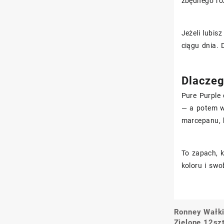
zbędnego r
Jeżeli lubis
ciągu dnia. 
Dlaczeg
Pure Purple 
— a potem w 
marcepanu, 
To zapach, k
koloru i sw
Ronney Wałki
Nawigacj
Zielone 12sz