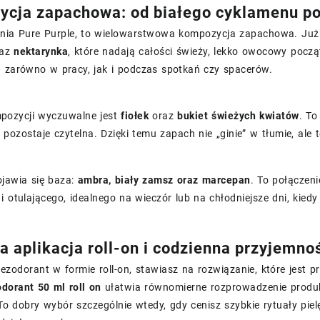
cja zapachowa: od białego cyklamenu po
żnia Pure Purple, to wielowarstwowa kompozycja zapachowa. Już
az
nektarynka
, które nadają całości świeży, lekko owocowy począ
— zarówno w pracy, jak i podczas spotkań czy spacerów.
pozycji wyczuwalne jest
fiołek
oraz
bukiet świeżych kwiatów
. To
 pozostaje czytelna. Dzięki temu zapach nie „ginie” w tłumie, ale 
ojawia się baza:
ambra, biały zamsz oraz marcepan
. To połączen
i otulającego, idealnego na wieczór lub na chłodniejsze dni, kie
 aplikacja roll-on i codzienna przyjemno
ezodorant w formie roll-on, stawiasz na rozwiązanie, które jest pr
orant 50 ml roll on
ułatwia równomierne rozprowadzenie produkt
o dobry wybór szczególnie wtedy, gdy cenisz szybkie rytuały pielę