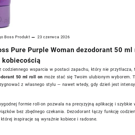
go Boss
Produkt
23 czerwca 2026
ss Pure Purple Woman dezodorant 50 ml r
 kobiecością
z codziennego wsparcia w postaci zapachu, który nie przytłacza, 
orant 50 ml roll on
może stać się Twoim ulubionym wyborem. To 
ezygnować z własnego stylu — nawet wtedy, gdy dzień jest intensy
godnej formie roll-on pozwala na precyzyjną aplikację i szybkie 
iązków bez zbędnego czekania. Dezodorant łączy funkcję codzien
której inspiracje są wyraźnie kobiece i radosne.