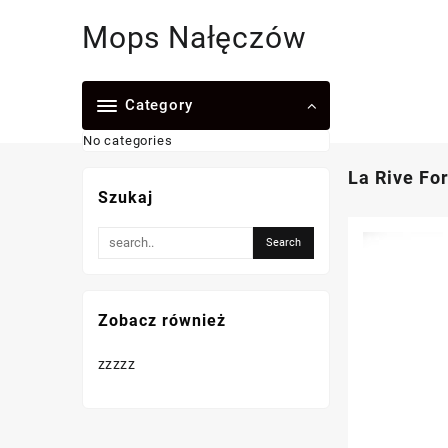
Skip
Mops Nałęczów
to
content
Category
No categories
La Rive Fo
Szukaj
Zobacz również
zzzzz