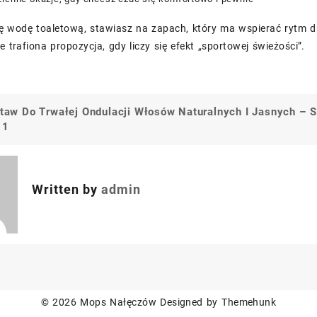
ę wodę toaletową, stawiasz na zapach, który ma wspierać rytm dn
le trafiona propozycja, gdy liczy się efekt „sportowej świeżości”.
staw Do Trwałej Ondulacji Włosów Naturalnych I Jasnych –
S
a
 1
Written by
admin
© 2026
Mops Nałęczów
Designed by
Themehunk