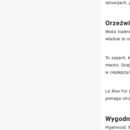
sytuacjach, 
Orzeźwia
Woda toalet
właśnie te c
To zapach, k
miasto. Dzię
w cieplejszy
La Rive For
pomaga utrzy
Wygodna
Pojemność