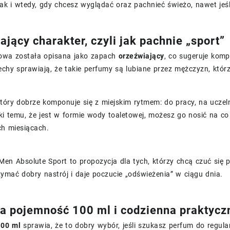
jak i wtedy, gdy chcesz wyglądać oraz pachnieć świeżo, nawet jeśl
jący charakter, czyli jak pachnie „sport”
owa została opisana jako zapach
orzeźwiający
, co sugeruje komp
echy sprawiają, że takie perfumy są lubiane przez mężczyzn, którzy
tóry dobrze komponuje się z miejskim rytmem: do pracy, na uczeln
ki temu, że jest w formie wody toaletowej, możesz go nosić na c
ch miesiącach.
 Men Absolute Sport to propozycja dla tych, którzy chcą czuć si
mać dobry nastrój i daje poczucie „odświeżenia” w ciągu dnia.
 pojemność 100 ml i codzienna praktycz
100 ml
sprawia, że to dobry wybór, jeśli szukasz perfum do regul