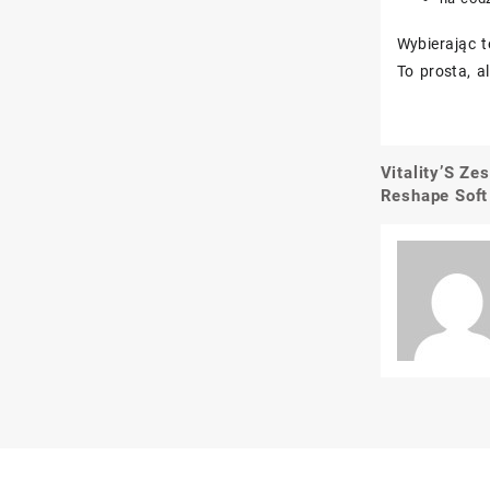
Wybierając t
To prosta, a
Vitality’S Ze
Nawigacj
Reshape Soft
wpisu