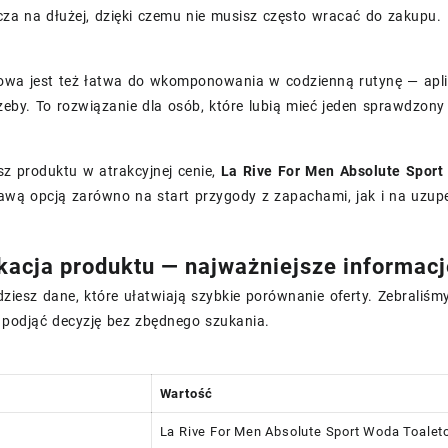
cza na dłużej, dzięki czemu nie musisz często wracać do zakupu.
owa jest też łatwa do wkomponowania w codzienną rutynę — apli
zeby. To rozwiązanie dla osób, które lubią mieć jeden sprawdzony
sz produktu w atrakcyjnej cenie,
La Rive For Men Absolute Spor
kawą opcją zarówno na start przygody z zapachami, jak i na uzupeł
kacja produktu — najważniejsze informacj
dziesz dane, które ułatwiają szybkie porównanie oferty. Zebrali
podjąć decyzję bez zbędnego szukania.
Wartość
La Rive For Men Absolute Sport Woda Toalet