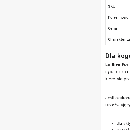
SKU
Pojemność
Cena
Charakter 
Dla kog
La Rive For
dynamicznie.
które nie prz
Jeśli szukas
Orzeźwiający
dla ak
na cod