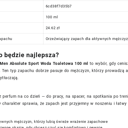
6cd38f7d35b7
100 ml
24.62 zł
zapachu
Orzeźwiający zapach dla aktywnych mężczy
o będzie najlepsza?
 Men Absolute Sport Woda Toaletowa 100 ml
to wybór, gdy cenis
 Ten typ zapachu dobrze pasuje do mężczyzn, którzy prowadzą akt
ytłaczają.
z perfum na co dzień — do pracy, na spacer, na spotkania po tre
 charakter sprawia, że zapach jest przyjemny w noszeniu i łatw
tywnych mężczyzn, którzy lubią świeże wrażenie zapachowe
zienne okazje, gdy chcesz czuć się komfortowo i pewnie