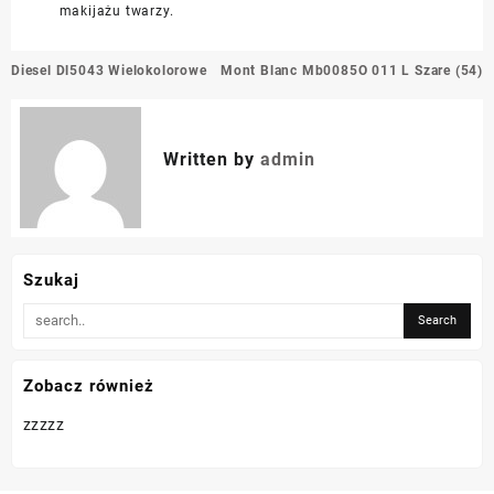
makijażu twarzy.
Nawigacja
Diesel Dl5043 Wielokolorowe
Mont Blanc Mb0085O 011 L Szare (54)
wpisu
Written by
admin
Szukaj
Zobacz również
zzzzz