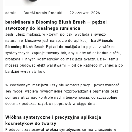
admin
BareMinerals
Produkt
22 czerwca 2026
bareMinerals Blooming Blush Brush — pędzel
stworzony do idealnego rumieńca
Jeśli lubisz makijaż, w którym policzki wyglądają świeżo i
naturalnie, kluczowe jest narzędzie do aplikacji.
bareMinerals
Blooming Blush Brush Pędzel do makijażu
to pędzel z włókien
syntetycznych, zaprojektowany tak, aby ułatwiać nakładanie różu,
bronzera i innych kosmetyków do makijażu twarzy. Dzięki temu
możesz budować efekt warstwami — od delikatnego muśnięcia po
bardziej wyrazisty kolor.
W codziennym makijażu liczy się komfort pracy i powtarzalność.
Ten model wspiera równomierne rozprowadzanie pigmentu oraz
pomaga utrzymać kontrolę nad intensywnością, co szczególnie
docenisz podczas szybkich poprawek w ciągu dnia.
Włókna syntetyczne i precyzyjna aplikacja
kosmetyków do twarzy
Producent zastosował
włókna syntetyczne
, co ma znaczenie w