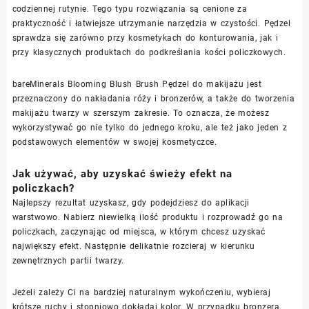
codziennej rutynie. Tego typu rozwiązania są cenione za
praktyczność i łatwiejsze utrzymanie narzędzia w czystości. Pędzel
sprawdza się zarówno przy kosmetykach do konturowania, jak i
przy klasycznych produktach do podkreślania kości policzkowych.
bareMinerals Blooming Blush Brush Pędzel do makijażu jest
przeznaczony do nakładania róży i bronzerów, a także do tworzenia
makijażu twarzy w szerszym zakresie. To oznacza, że możesz
wykorzystywać go nie tylko do jednego kroku, ale też jako jeden z
podstawowych elementów w swojej kosmetyczce.
Jak używać, aby uzyskać świeży efekt na
policzkach?
Najlepszy rezultat uzyskasz, gdy podejdziesz do aplikacji
warstwowo. Nabierz niewielką ilość produktu i rozprowadź go na
policzkach, zaczynając od miejsca, w którym chcesz uzyskać
największy efekt. Następnie delikatnie rozcieraj w kierunku
zewnętrznych partii twarzy.
Jeżeli zależy Ci na bardziej naturalnym wykończeniu, wybieraj
krótsze ruchy i stopniowo dokładaj kolor. W przypadku bronzera