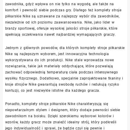
zawodnika, gdyż wpływa on nie tylko na wygodę, ale także na
komfort i pewność siebie podczas gry. Dlatego też komplety stroje
piłkarskie Nike są uznawane za najlepszy wybór dla zawodników,
niezależnie od ich poziomu zaawansowania. Nike, jako lider w
branży sportowej, oferuje wysokiej jakości stroje piłkarskie, które
spełniają oczekiwania nawet najbardziej wymagających graczy.
Jednym z głównych powodów, dla których komplety stroje piłkarskie
Nike są najlepszym wyborem, jest innowacyjna technologia
wykorzystywana do ich produkcji. Nike stale wprowadza nowe
rozwiązania, takie jak materiały oddychające, które pozwalają
zachować odpowiednią temperaturę ciała podczas intensywnego
wysiłku fizycznego. Dodatkowo, specjalnie zaprojektowane tkaniny i
kroje strojów Nike gwarantują swobodę ruchów i redukują ryzyko
kontuzji, co jest niezwykle istotne dla każdego gracza.
Ponadto, komplety stroje piłkarskie Nike charakteryzują się
niepowtarzalnym stylem i designem, który dodaje pewności siebie
zawodnikom na boisku. Dzięki szerokiemu wyborowi kolorów i
wzorów, każdy gracz może znaleźć idealny strój, który podkreśli
jego indywidualność i sprawi, że będzie czuł się pewnie i