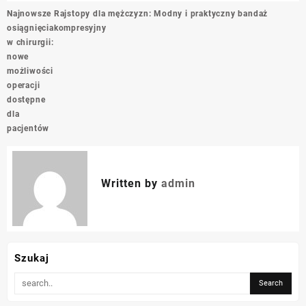
Nawigacja
Najnowsze
Rajstopy dla mężczyzn: Modny i praktyczny bandaż
wpisu
osiągnięcia
kompresyjny
w chirurgii:
nowe
możliwości
operacji
dostępne
dla
pacjentów
Written by
admin
Szukaj