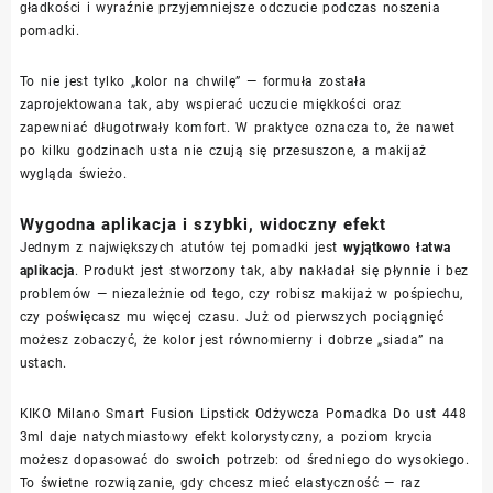
gładkości i wyraźnie przyjemniejsze odczucie podczas noszenia
pomadki.
To nie jest tylko „kolor na chwilę” — formuła została
zaprojektowana tak, aby wspierać uczucie miękkości oraz
zapewniać długotrwały komfort. W praktyce oznacza to, że nawet
po kilku godzinach usta nie czują się przesuszone, a makijaż
wygląda świeżo.
Wygodna aplikacja i szybki, widoczny efekt
Jednym z największych atutów tej pomadki jest
wyjątkowo łatwa
aplikacja
. Produkt jest stworzony tak, aby nakładał się płynnie i bez
problemów — niezależnie od tego, czy robisz makijaż w pośpiechu,
czy poświęcasz mu więcej czasu. Już od pierwszych pociągnięć
możesz zobaczyć, że kolor jest równomierny i dobrze „siada” na
ustach.
KIKO Milano Smart Fusion Lipstick Odżywcza Pomadka Do ust 448
3ml daje natychmiastowy efekt kolorystyczny, a poziom krycia
możesz dopasować do swoich potrzeb: od średniego do wysokiego.
To świetne rozwiązanie, gdy chcesz mieć elastyczność — raz