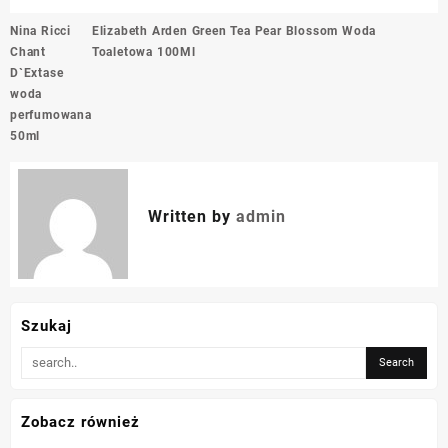
Nawigacja
Nina Ricci
Elizabeth Arden Green Tea Pear Blossom Woda
wpisu
Chant
Toaletowa 100Ml
D`Extase
woda
perfumowana
50ml
Written by
admin
Szukaj
Zobacz również