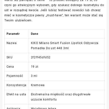
czyni go atrakcyjnym wyborem, gdy szukasz dobrego kosmetyku do
ust w rozsądnej kwocie. Jeśli lubisz testować nowości lub chcesz
mieć w kosmetyczce pewny „must-have”, ten wariant może stać się
Twoim ulubieńcem.
Parametr
Dane
Nazwa
KIKO Milano Smart Fusion Lipstick Odżywcza
Pomadka Do ust 448 3ml
SKU
2f2ff45dfd52
Cena
19 zł
Pojemność
3 ml
Konsystencja
Kremowa
Efekt na usta
Ekstremalna miękkość oraz długotrwałe
uczucie komfortu
Aplikacja
Wyjątkowo łatwa