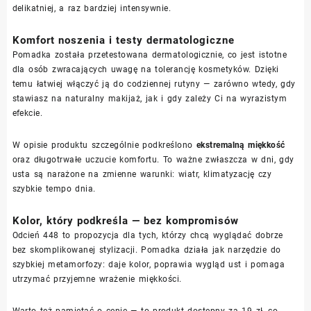
delikatniej, a raz bardziej intensywnie.
Komfort noszenia i testy dermatologiczne
Pomadka została przetestowana dermatologicznie, co jest istotne
dla osób zwracających uwagę na tolerancję kosmetyków. Dzięki
temu łatwiej włączyć ją do codziennej rutyny — zarówno wtedy, gdy
stawiasz na naturalny makijaż, jak i gdy zależy Ci na wyrazistym
efekcie.
W opisie produktu szczególnie podkreślono
ekstremalną miękkość
oraz długotrwałe uczucie komfortu. To ważne zwłaszcza w dni, gdy
usta są narażone na zmienne warunki: wiatr, klimatyzację czy
szybkie tempo dnia.
Kolor, który podkreśla — bez kompromisów
Odcień 448 to propozycja dla tych, którzy chcą wyglądać dobrze
bez skomplikowanej stylizacji. Pomadka działa jak narzędzie do
szybkiej metamorfozy: daje kolor, poprawia wygląd ust i pomaga
utrzymać przyjemne wrażenie miękkości.
Warto też pamiętać o cenie — to produkt dostępny za 19 zł, co