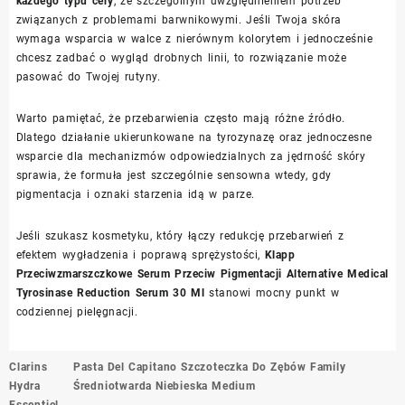
każdego typu cery
, ze szczególnym uwzględnieniem potrzeb
związanych z problemami barwnikowymi. Jeśli Twoja skóra
wymaga wsparcia w walce z nierównym kolorytem i jednocześnie
chcesz zadbać o wygląd drobnych linii, to rozwiązanie może
pasować do Twojej rutyny.
Warto pamiętać, że przebarwienia często mają różne źródło.
Dlatego działanie ukierunkowane na tyrozynazę oraz jednoczesne
wsparcie dla mechanizmów odpowiedzialnych za jędrność skóry
sprawia, że formuła jest szczególnie sensowna wtedy, gdy
pigmentacja i oznaki starzenia idą w parze.
Jeśli szukasz kosmetyku, który łączy redukcję przebarwień z
efektem wygładzenia i poprawą sprężystości,
Klapp
Przeciwzmarszczkowe Serum Przeciw Pigmentacji Alternative Medical
Tyrosinase Reduction Serum 30 Ml
stanowi mocny punkt w
codziennej pielęgnacji.
Nawigacja
Clarins
Pasta Del Capitano Szczoteczka Do Zębów Family
wpisu
Hydra
Średniotwarda Niebieska Medium
Essentiel