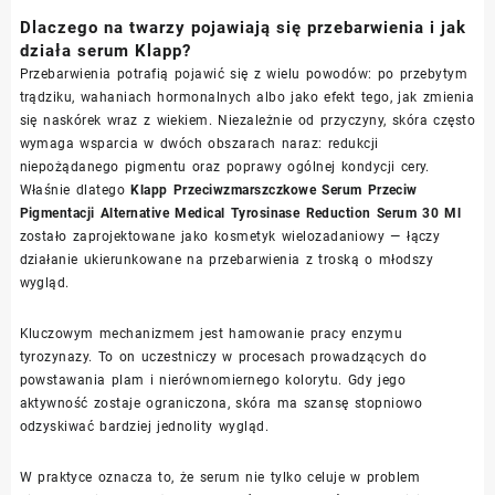
Dlaczego na twarzy pojawiają się przebarwienia i jak
działa serum Klapp?
Przebarwienia potrafią pojawić się z wielu powodów: po przebytym
trądziku, wahaniach hormonalnych albo jako efekt tego, jak zmienia
się naskórek wraz z wiekiem. Niezależnie od przyczyny, skóra często
wymaga wsparcia w dwóch obszarach naraz: redukcji
niepożądanego pigmentu oraz poprawy ogólnej kondycji cery.
Właśnie dlatego
Klapp Przeciwzmarszczkowe Serum Przeciw
Pigmentacji Alternative Medical Tyrosinase Reduction Serum 30 Ml
zostało zaprojektowane jako kosmetyk wielozadaniowy — łączy
działanie ukierunkowane na przebarwienia z troską o młodszy
wygląd.
Kluczowym mechanizmem jest hamowanie pracy enzymu
tyrozynazy. To on uczestniczy w procesach prowadzących do
powstawania plam i nierównomiernego kolorytu. Gdy jego
aktywność zostaje ograniczona, skóra ma szansę stopniowo
odzyskiwać bardziej jednolity wygląd.
W praktyce oznacza to, że serum nie tylko celuje w problem