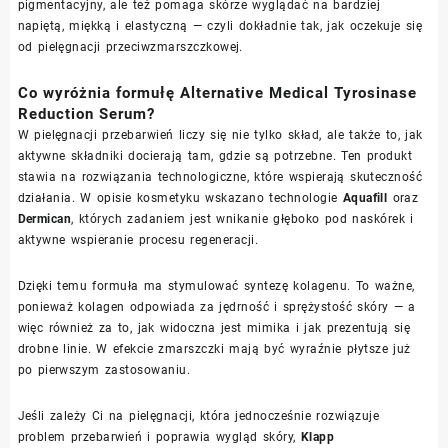
pigmentacyjny, ale też pomaga skórze wyglądać na bardziej
napiętą, miękką i elastyczną — czyli dokładnie tak, jak oczekuje się
od pielęgnacji przeciwzmarszczkowej.
Co wyróżnia formułę Alternative Medical Tyrosinase
Reduction Serum?
W pielęgnacji przebarwień liczy się nie tylko skład, ale także to, jak
aktywne składniki docierają tam, gdzie są potrzebne. Ten produkt
stawia na rozwiązania technologiczne, które wspierają skuteczność
działania. W opisie kosmetyku wskazano technologie
Aquafill
oraz
Dermican
, których zadaniem jest wnikanie głęboko pod naskórek i
aktywne wspieranie procesu regeneracji.
Dzięki temu formuła ma stymulować syntezę kolagenu. To ważne,
ponieważ kolagen odpowiada za jędrność i sprężystość skóry — a
więc również za to, jak widoczna jest mimika i jak prezentują się
drobne linie. W efekcie zmarszczki mają być wyraźnie płytsze już
po pierwszym zastosowaniu.
Jeśli zależy Ci na pielęgnacji, która jednocześnie rozwiązuje
problem przebarwień i poprawia wygląd skóry,
Klapp