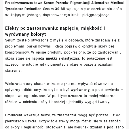
Przeciwzmarszczkowe Serum Przeciw Pigmentacji Alternative Medical
Tyrosinase Reduction Serum 30 Ml
wpisuje się w oczekiwania osób
szukających jednego, dopracowanego kroku pielęgnacyjnego.
Efekty po zastosowaniu: napięcie, miękkość i
wyrównany koloryt
Serum zostało stworzone z myślą o osobach, które zmagają się z
problemami barwnikowymi i chcą poprawić kondycję skóry bez
kompromisów. W opisie produktu podkreślono, że po zastosowaniu
skóra staje się
napięta
,
miękka
i
elastyczna
. To połączenie jest
szczególnie istotne, gdy pigmentacja idzie w parze z oznakami
starzenia.
Wielozadaniowy charakter kosmetyku ma wpływać również na
optyczny odbiór cery: koloryt ma być
wyrównany
, a przebarwienia —
stopniowo ograniczane. W praktyce oznacza to mniej widoczne
różnice w odcieniu skóry i bardziej ujednolity wygląd twarzy.
Producent wskazuje także, że zmarszczki mogą być płytsze już od
pierwszego użycia. Oczywiście efekty mogą różnić się w zależności
od skóry i regularności stosowania, ale kierunek działania jest jasno