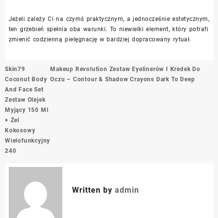
Jeżeli zależy Ci na czymś praktycznym, a jednocześnie estetycznym,
ten grzebień spełnia oba warunki. To niewielki element, który potrafi
zmienić codzienną pielęgnację w bardziej dopracowany rytuał.
Nawigacja
Skin79
Makeup Revolution Zestaw Eyelinerów I Kredek Do
wpisu
Coconut Body
Oczu – Contour & Shadow Crayons Dark To Deep
And Face Set
Zestaw Olejek
Myjący 150 Ml
+ Żel
Kokosowy
Wielofunkcyjny
240
Written by
admin