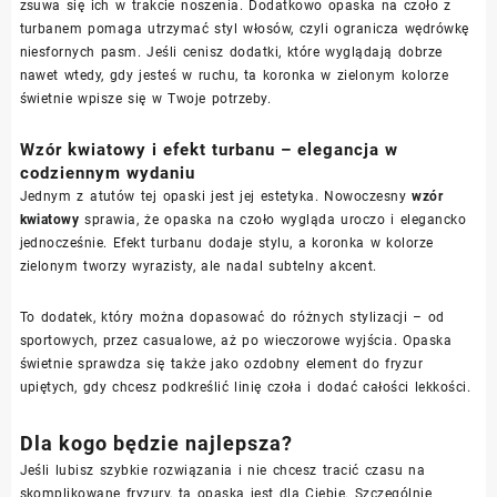
zsuwa się ich w trakcie noszenia. Dodatkowo opaska na czoło z
turbanem pomaga utrzymać styl włosów, czyli ogranicza wędrówkę
niesfornych pasm. Jeśli cenisz dodatki, które wyglądają dobrze
nawet wtedy, gdy jesteś w ruchu, ta koronka w zielonym kolorze
świetnie wpisze się w Twoje potrzeby.
Wzór kwiatowy i efekt turbanu – elegancja w
codziennym wydaniu
Jednym z atutów tej opaski jest jej estetyka. Nowoczesny
wzór
kwiatowy
sprawia, że opaska na czoło wygląda uroczo i elegancko
jednocześnie. Efekt turbanu dodaje stylu, a koronka w kolorze
zielonym tworzy wyrazisty, ale nadal subtelny akcent.
To dodatek, który można dopasować do różnych stylizacji – od
sportowych, przez casualowe, aż po wieczorowe wyjścia. Opaska
świetnie sprawdza się także jako ozdobny element do fryzur
upiętych, gdy chcesz podkreślić linię czoła i dodać całości lekkości.
Dla kogo będzie najlepsza?
Jeśli lubisz szybkie rozwiązania i nie chcesz tracić czasu na
skomplikowane fryzury, ta opaska jest dla Ciebie. Szczególnie