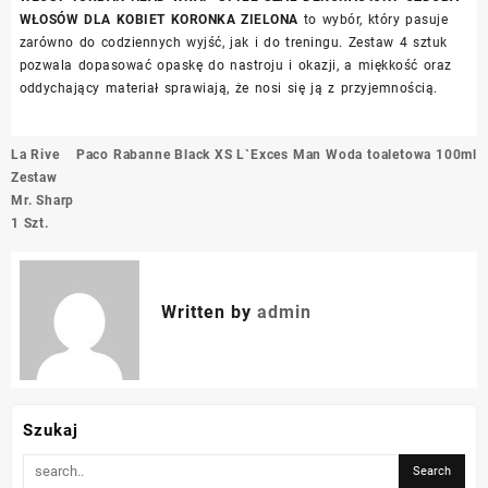
WŁOSÓW DLA KOBIET KORONKA ZIELONA
to wybór, który pasuje
zarówno do codziennych wyjść, jak i do treningu. Zestaw 4 sztuk
pozwala dopasować opaskę do nastroju i okazji, a miękkość oraz
oddychający materiał sprawiają, że nosi się ją z przyjemnością.
Nawigacja
La Rive
Paco Rabanne Black XS L`Exces Man Woda toaletowa 100ml
wpisu
Zestaw
Mr. Sharp
1 Szt.
Written by
admin
Szukaj