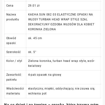
Cena
29.01 zł
Nazwa
KAEHA SUN 082 03 ELASTYCZNE OPASKI NA
produktu
WŁOSY TURBAN HEAD WRAP STYLE SZAL
DEKORACYJNY OZDOBA WŁOSÓW DLA KOBIET
KORONKA ZIELONA
Obwód
ok. 45 cm
opaski
Szerokość
ok. 5″
Kolor / styl
Zielona koronka, turban head wrap style, wzór
kwiatowy
Zawartość
4-pak opasek na głowę
pakietu
Właściwości
elastyczny, miękki, oddychający, nie zsuwa się,
materiału
wchłania pot
Na co dzień i na trening – opaska, która trzyma rytm