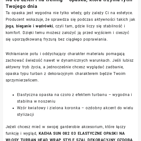
Twojego dnia
Ta opaska jest wygodna nie tylko wtedy, gdy zależy Ci na estetyce.
Producent wskazuje, że sprawdza się podczas aktywności takich jak
joga, bieganie i wędrówki
, czyli tam, gdzie liczy się stabilność i
komfort. Dzięki temu możesz założyć ją przed wyjściem i cieszyć
się uporządkowaną fryzurą bez ciągłego poprawiania.
Wchłanianie potu i oddychający charakter materiału pomagają
zachować świeżość nawet w dynamicznych warunkach. Jeśli lubisz
aktywny tryb życia, a jednocześnie chcesz wyglądać zadbanie,
opaska typu turban z dekoracyjnym charakterem będzie Twoim
sprzymierzeńcem.
Elastyczna opaska na czoło z efektem turbanu – wygodna i
stabilna w noszeniu
Wzór kwiatowy i zielona koronka – ozdobny akcent do wielu
stylizacji
Jeżeli chcesz mieć w swojej garderobie akcesorium, które łączy
funkcję i wygląd,
KAEHA SUN 082 03 ELASTYCZNE OPASKI NA
WŁOSY TURBAN HEAD WRAP STYLE SZAL DEKORACYJNY OZDOBA