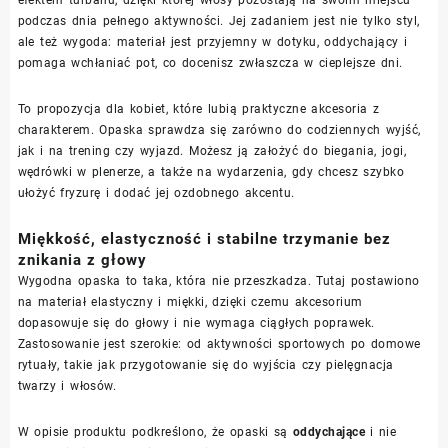
efektem turbanu, dzięki której włosy pozostają na swoim miejscu
podczas dnia pełnego aktywności. Jej zadaniem jest nie tylko styl,
ale też wygoda: materiał jest przyjemny w dotyku, oddychający i
pomaga wchłaniać pot, co docenisz zwłaszcza w cieplejsze dni.
To propozycja dla kobiet, które lubią praktyczne akcesoria z
charakterem. Opaska sprawdza się zarówno do codziennych wyjść,
jak i na trening czy wyjazd. Możesz ją założyć do biegania, jogi,
wędrówki w plenerze, a także na wydarzenia, gdy chcesz szybko
ułożyć fryzurę i dodać jej ozdobnego akcentu.
Miękkość, elastyczność i stabilne trzymanie bez
znikania z głowy
Wygodna opaska to taka, która nie przeszkadza. Tutaj postawiono
na materiał elastyczny i miękki, dzięki czemu akcesorium
dopasowuje się do głowy i nie wymaga ciągłych poprawek.
Zastosowanie jest szerokie: od aktywności sportowych po domowe
rytuały, takie jak przygotowanie się do wyjścia czy pielęgnacja
twarzy i włosów.
W opisie produktu podkreślono, że opaski są
oddychające
i nie