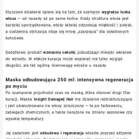
Kluczowe działanie opiera się na tym, że szampon
wygładza łuskę
włosa
— od nasady aż po same końce. Kiedy struktura włosa jest
bardziej uporządkowana, włosy łatwiej odzyskują miękkość i połysk,
a codzienna stylizacja staje się mniej „szarpiąca” dla osłabionych
końcówek.
Dodatkowo produkt
wzmacnia cebulki
, pobudzając mieszki włosowe
do wzrostu. W efekcie kuracja może wspierać nie tylko wygląd
długości, ale też ogólną równowagę włosów u nasady.
Maska odbudowująca 250 ml: intensywna regeneracja
po myciu
Po szamponie przychodzi czas na maskę, która stanowi drugi filar
kuracji. Maska
Insight Damaged Hair
ma działanie restrukturyzujące
i jest ukierunkowana na włosy zniszczone — te po farbowaniu,
zabiegach chemicznych, a także narażone na zmiany sezonowe czy
wysokie temperatury.
Jej zadaniem jest
odbudowa i regeneracja
włosów poprzez aktywne