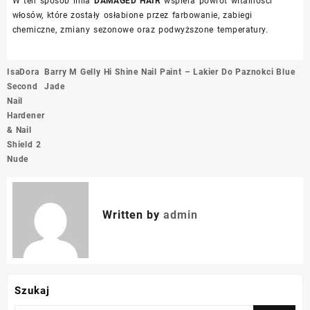
W ten sposób linia
DAMAGED HAIR
wspiera powrót witalności
włosów, które zostały osłabione przez farbowanie, zabiegi
chemiczne, zmiany sezonowe oraz podwyższone temperatury.
Nawigacja
IsaDora
Barry M Gelly Hi Shine Nail Paint – Lakier Do Paznokci Blue
wpisu
Second
Jade
Nail
Hardener
& Nail
Shield 2
Nude
Written by
admin
Szukaj