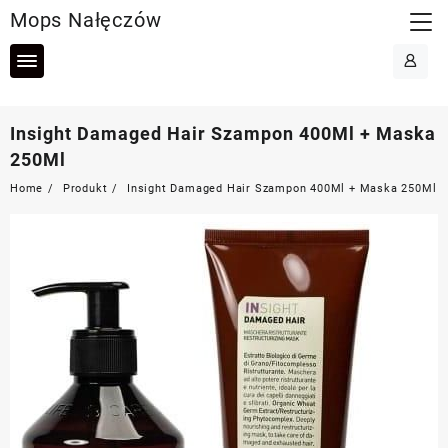
Skip
Mops Nałęczów
to
content
Insight Damaged Hair Szampon 400Ml + Maska
250Ml
Home
Produkt
Insight Damaged Hair Szampon 400Ml + Maska 250Ml