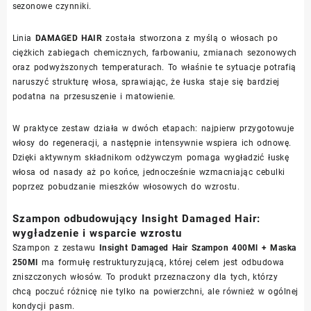
sezonowe czynniki.
Linia
DAMAGED HAIR
została stworzona z myślą o włosach po
ciężkich zabiegach chemicznych, farbowaniu, zmianach sezonowych
oraz podwyższonych temperaturach. To właśnie te sytuacje potrafią
naruszyć strukturę włosa, sprawiając, że łuska staje się bardziej
podatna na przesuszenie i matowienie.
W praktyce zestaw działa w dwóch etapach: najpierw przygotowuje
włosy do regeneracji, a następnie intensywnie wspiera ich odnowę.
Dzięki aktywnym składnikom odżywczym pomaga wygładzić łuskę
włosa od nasady aż po końce, jednocześnie wzmacniając cebulki
poprzez pobudzanie mieszków włosowych do wzrostu.
Szampon odbudowujący Insight Damaged Hair:
wygładzenie i wsparcie wzrostu
Szampon z zestawu
Insight Damaged Hair Szampon 400Ml + Maska
250Ml
ma formułę restrukturyzującą, której celem jest odbudowa
zniszczonych włosów. To produkt przeznaczony dla tych, którzy
chcą poczuć różnicę nie tylko na powierzchni, ale również w ogólnej
kondycji pasm.