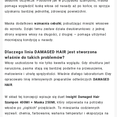
składniki odżywcze. Podobnie jak w przypadku szamponu, maska
pomaga wygładzić łuskę włosa od nasady aż po końce, co sprzyja
uzyskaniu bardziej jednolitej, zdrowszej powierzchni.
Maska dodatkowo
wzmacnia cebulki
, pobudzając mieszki włosowe
do wzrostu. Dzięki temu zestaw działa dwukierunkowo: z jednej
strony wspiera włosy na długości, z drugiej — pomaga utrzymać
mocniejszą kondycję u nasady.
Dlaczego linia DAMAGED HAIR jest stworzona
właśnie do takich problemów?
Włosy uszkodzone to nie tylko kwestia wyglądu. Gdy struktura jest
naruszona, pasma stają się bardziej podatne na przesuszenie,
matowienie i utratę sprężystości. Właśnie dlatego laboratorium Eley
opracowało linię intensywnych preparatów odtwórczych
DAMAGED
HAIR
.
W skład tej koncepcji wpisuje się duet
Insight Damaged Hair
Szampon 400Ml + Maska 250Ml
, który odpowiada na potrzeby
włosów po „ciężkich” przejściach. To mieszanka codziennych
wyzwań: chemia, farbowanie, wahania temperatur i ekspozycja na