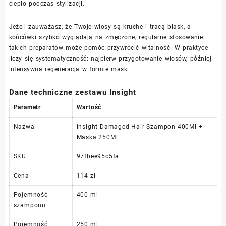
ciepło podczas stylizacji.
Jeżeli zauważasz, że Twoje włosy są kruche i tracą blask, a
końcówki szybko wyglądają na zmęczone, regularne stosowanie
takich preparatów może pomóc przywrócić witalność. W praktyce
liczy się systematyczność: najpierw przygotowanie włosów, później
intensywna regeneracja w formie maski.
Dane techniczne zestawu Insight
Parametr
Wartość
Nazwa
Insight Damaged Hair Szampon 400Ml +
Maska 250Ml
SKU
97fbee95c5fa
Cena
114 zł
Pojemność
400 ml
szamponu
Pojemność
250 ml