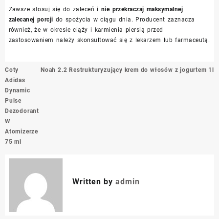
Zawsze stosuj się do zaleceń i
nie przekraczaj maksymalnej
zalecanej porcji
do spożycia w ciągu dnia. Producent zaznacza
również, że w okresie ciąży i karmienia piersią przed
zastosowaniem należy skonsultować się z lekarzem lub farmaceutą.
Nawigacja
Coty
Noah 2.2 Restrukturyzujący krem do włosów z jogurtem 1l
wpisu
Adidas
Dynamic
Pulse
Dezodorant
W
Atomizerze
75 ml
Written by
admin