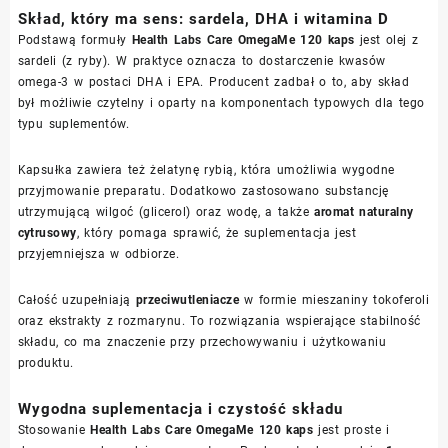
Skład, który ma sens: sardela, DHA i witamina D
Podstawą formuły
Health Labs Care OmegaMe 120 kaps
jest olej z
sardeli (z ryby). W praktyce oznacza to dostarczenie kwasów
omega-3 w postaci DHA i EPA. Producent zadbał o to, aby skład
był możliwie czytelny i oparty na komponentach typowych dla tego
typu suplementów.
Kapsułka zawiera też żelatynę rybią, która umożliwia wygodne
przyjmowanie preparatu. Dodatkowo zastosowano substancję
utrzymującą wilgoć (glicerol) oraz wodę, a także
aromat naturalny
cytrusowy
, który pomaga sprawić, że suplementacja jest
przyjemniejsza w odbiorze.
Całość uzupełniają
przeciwutleniacze
w formie mieszaniny tokoferoli
oraz ekstrakty z rozmarynu. To rozwiązania wspierające stabilność
składu, co ma znaczenie przy przechowywaniu i użytkowaniu
produktu.
Wygodna suplementacja i czystość składu
Stosowanie
Health Labs Care OmegaMe 120 kaps
jest proste i