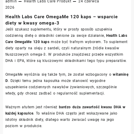
admin
Health Labs Care
Produkt
24 czerwca
2026
Health Labs Care OmegaMe 120 kaps – wsparcie
diety w kwasy omega-3
Jeśli szukasz suplementu, który w prosty sposób uzupełnia
codzienną dietę o składniki cenione za swoje działanie,
Health Labs
Care OmegaMe 120 kaps
może być trafnym wyborem. To suplement
diety oparty na oleju z sardeli, czyli naturalnym źródle kwasów
tłuszczowych omega-3. W produkcie znajdziesz przede wszystkim
DHA i EPA, które są kluczowymi składnikami tego typu preparatów.
OmegaMe wyróżnia się także tym, że został wzbogacony o
witaminę
D
. Dzięki temu jedna kapsułka może stanowić wygodne
uzupełnienie codziennych nawyków żywieniowych, szczególnie
wtedy, gdy chcesz zadbać o regularność suplementacji.
Ważnym atutem jest również
bardzo duża zawartość kwasu DHA w
każdej kapsułce
. To właśnie DHA często jest wskazywane jako
istotny składnik diety, dlatego warto zwracać uwagę na jego
poziom w produkcie.