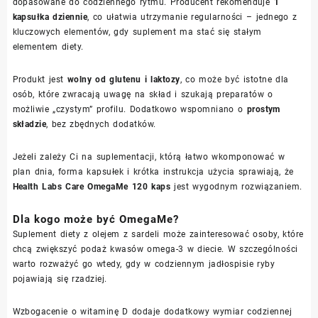
dopasowane do codziennego rytmu. Producent rekomenduje
1
kapsułka dziennie
, co ułatwia utrzymanie regularności – jednego z
kluczowych elementów, gdy suplement ma stać się stałym
elementem diety.
Produkt jest
wolny od glutenu i laktozy
, co może być istotne dla
osób, które zwracają uwagę na skład i szukają preparatów o
możliwie „czystym” profilu. Dodatkowo wspomniano o
prostym
składzie
, bez zbędnych dodatków.
Jeżeli zależy Ci na suplementacji, którą łatwo wkomponować w
plan dnia, forma kapsułek i krótka instrukcja użycia sprawiają, że
Health Labs Care OmegaMe 120 kaps
jest wygodnym rozwiązaniem.
Dla kogo może być OmegaMe?
Suplement diety z olejem z sardeli może zainteresować osoby, które
chcą zwiększyć podaż kwasów omega-3 w diecie. W szczególności
warto rozważyć go wtedy, gdy w codziennym jadłospisie ryby
pojawiają się rzadziej.
Wzbogacenie o witaminę D dodaje dodatkowy wymiar codziennej