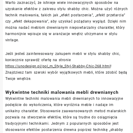
Warto zaznaczyć, że istnieje wiele innowacyjnych sposobów na
uzyskanie efektów z zakresu stylu shabby chic. Można użyć różnych
technik malowania, takich jak „efekt postarzenia”, „efekt przetarcia”
czy „efekt dekapowania”, aby uzyskać pożądany wygląd. Dzięki nim
można nadać meblom drewnianym niepowtarzalny charakter, który
harmonijnie wpisuje się w aranżacje wnętrz utrzymane w stylu
vintage.
Jeśli jesteś zainteresowany zakupem mebli w stylu shabby chic,
koniecznie sprawdź ofertę na stronie
https://unodesign.pl/pol_m_Style_Styl-Shabby-Chic-268.html
!
Znajdziesz tam szeroki wybór wyjątkowych mebli, które zdobić będą
Twoje wnętrze.
Wykwintne techniki malowania mebli drewnianych
Wykwintne techniki malowania mebli drewnianych to innowacyjne
podejście do wykończenia, które wyróżnia meble i nadaje im
unikalny charakter. Stosowanie zaawansowanych metod malarskich
pozwala na stworzenie efektów, które są trudne do osiągnięcia
tradycyjnymi technikami. Jednym z popularnych sposobów jest
stosowanie efektów postarzenia drewna poprzez technikę „shabby