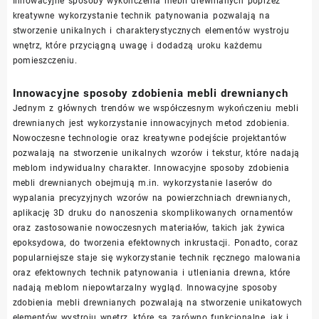
Innowacyjne sposoby wykończenia mebli drewnianych poprzez
kreatywne wykorzystanie technik patynowania pozwalają na
stworzenie unikalnych i charakterystycznych elementów wystroju
wnętrz, które przyciągną uwagę i dodadzą uroku każdemu
pomieszczeniu.
Innowacyjne sposoby zdobienia mebli drewnianych
Jednym z głównych trendów we współczesnym wykończeniu mebli
drewnianych jest wykorzystanie innowacyjnych metod zdobienia.
Nowoczesne technologie oraz kreatywne podejście projektantów
pozwalają na stworzenie unikalnych wzorów i tekstur, które nadają
meblom indywidualny charakter. Innowacyjne sposoby zdobienia
mebli drewnianych obejmują m.in. wykorzystanie laserów do
wypalania precyzyjnych wzorów na powierzchniach drewnianych,
aplikację 3D druku do nanoszenia skomplikowanych ornamentów
oraz zastosowanie nowoczesnych materiałów, takich jak żywica
epoksydowa, do tworzenia efektownych inkrustacji. Ponadto, coraz
popularniejsze staje się wykorzystanie technik ręcznego malowania
oraz efektownych technik patynowania i utleniania drewna, które
nadają meblom niepowtarzalny wygląd. Innowacyjne sposoby
zdobienia mebli drewnianych pozwalają na stworzenie unikatowych
elementów wystroju wnętrz, które są zarówno funkcjonalne, jak i