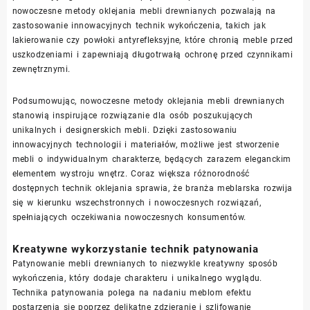
nowoczesne metody oklejania mebli drewnianych pozwalają na
zastosowanie innowacyjnych technik wykończenia, takich jak
lakierowanie czy powłoki antyrefleksyjne, które chronią meble przed
uszkodzeniami i zapewniają długotrwałą ochronę przed czynnikami
zewnętrznymi.
Podsumowując, nowoczesne metody oklejania mebli drewnianych
stanowią inspirujące rozwiązanie dla osób poszukujących
unikalnych i designerskich mebli. Dzięki zastosowaniu
innowacyjnych technologii i materiałów, możliwe jest stworzenie
mebli o indywidualnym charakterze, będących zarazem eleganckim
elementem wystroju wnętrz. Coraz większa różnorodność
dostępnych technik oklejania sprawia, że branża meblarska rozwija
się w kierunku wszechstronnych i nowoczesnych rozwiązań,
spełniających oczekiwania nowoczesnych konsumentów.
Kreatywne wykorzystanie technik patynowania
Patynowanie mebli drewnianych to niezwykle kreatywny sposób
wykończenia, który dodaje charakteru i unikalnego wyglądu.
Technika patynowania polega na nadaniu meblom efektu
postarzenia się poprzez delikatne zdzieranie i szlifowanie