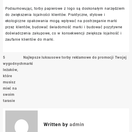
Podsumowując, torby papierowe z logo są doskonałym narzędziem
do zwiększenia lojalności klientów. Praktyczne, stylowe i
ekologiczne opakowania mogą wpływać na postrzeganie marki
przez klientów, budować świadomość marki i budować pozytywne
doświadczenia zakupowe, co w konsekwencji zwiększa lojalność i
zaufanie klientów do marki.
Nawigacja
5
Najlepsze luksusowe torby reklamowe do promocji Twojej
wpisu
wygodnych
marki
leżaków,
które
musisz
mieć na
swoim
tarasie
Written by
admin