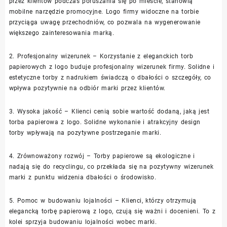
przez klientów podczas poruszania się po mieście, stanowią
mobilne narzędzie promocyjne. Logo firmy widoczne na torbie
przyciąga uwagę przechodniów, co pozwala na wygenerowanie
większego zainteresowania marką.
2. Profesjonalny wizerunek – Korzystanie z eleganckich torb
papierowych z logo buduje profesjonalny wizerunek firmy. Solidne i
estetyczne torby z nadrukiem świadczą o dbałości o szczegóły, co
wpływa pozytywnie na odbiór marki przez klientów.
3. Wysoka jakość – Klienci cenią sobie wartość dodaną, jaką jest
torba papierowa z logo. Solidne wykonanie i atrakcyjny design
torby wpływają na pozytywne postrzeganie marki.
4. Zrównoważony rozwój – Torby papierowe są ekologiczne i
nadają się do recyclingu, co przekłada się na pozytywny wizerunek
marki z punktu widzenia dbałości o środowisko.
5. Pomoc w budowaniu lojalności – Klienci, którzy otrzymują
elegancką torbę papierową z logo, czują się ważni i docenieni. To z
kolei sprzyja budowaniu lojalności wobec marki.