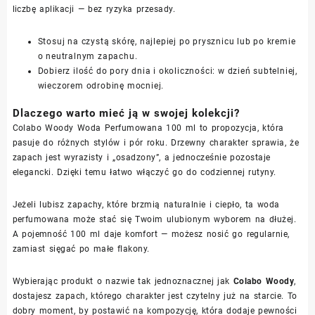
liczbę aplikacji — bez ryzyka przesady.
Stosuj na czystą skórę, najlepiej po prysznicu lub po kremie
o neutralnym zapachu.
Dobierz ilość do pory dnia i okoliczności: w dzień subtelniej,
wieczorem odrobinę mocniej.
Dlaczego warto mieć ją w swojej kolekcji?
Colabo Woody Woda Perfumowana 100 ml to propozycja, która
pasuje do różnych stylów i pór roku. Drzewny charakter sprawia, że
zapach jest wyrazisty i „osadzony”, a jednocześnie pozostaje
elegancki. Dzięki temu łatwo włączyć go do codziennej rutyny.
Jeżeli lubisz zapachy, które brzmią naturalnie i ciepło, ta woda
perfumowana może stać się Twoim ulubionym wyborem na dłużej.
A pojemność 100 ml daje komfort — możesz nosić go regularnie,
zamiast sięgać po małe flakony.
Wybierając produkt o nazwie tak jednoznacznej jak
Colabo Woody
,
dostajesz zapach, którego charakter jest czytelny już na starcie. To
dobry moment, by postawić na kompozycję, która dodaje pewności