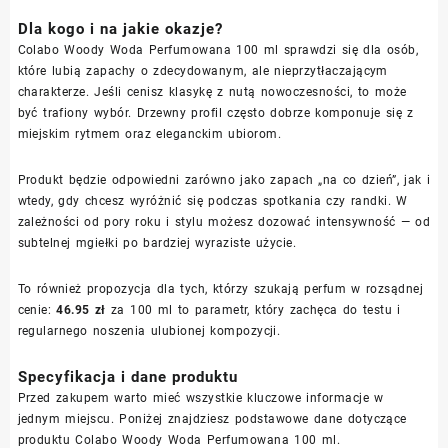
Dla kogo i na jakie okazje?
Colabo Woody Woda Perfumowana 100 ml sprawdzi się dla osób,
które lubią zapachy o zdecydowanym, ale nieprzytłaczającym
charakterze. Jeśli cenisz klasykę z nutą nowoczesności, to może
być trafiony wybór. Drzewny profil często dobrze komponuje się z
miejskim rytmem oraz eleganckim ubiorom.
Produkt będzie odpowiedni zarówno jako zapach „na co dzień”, jak i
wtedy, gdy chcesz wyróżnić się podczas spotkania czy randki. W
zależności od pory roku i stylu możesz dozować intensywność — od
subtelnej mgiełki po bardziej wyraziste użycie.
To również propozycja dla tych, którzy szukają perfum w rozsądnej
cenie:
46.95 zł
za 100 ml to parametr, który zachęca do testu i
regularnego noszenia ulubionej kompozycji.
Specyfikacja i dane produktu
Przed zakupem warto mieć wszystkie kluczowe informacje w
jednym miejscu. Poniżej znajdziesz podstawowe dane dotyczące
produktu Colabo Woody Woda Perfumowana 100 ml.