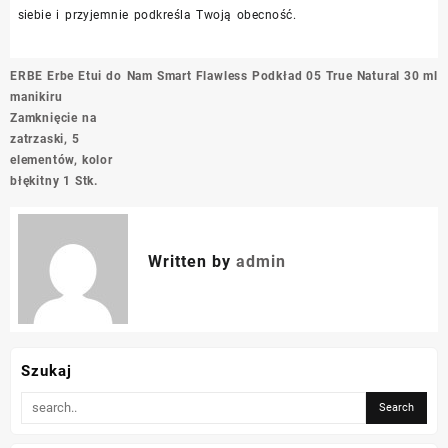
siebie i przyjemnie podkreśla Twoją obecność.
Nawigacja
ERBE Erbe Etui do
Nam Smart Flawless Podkład 05 True Natural 30 ml
wpisu
manikiru
Zamknięcie na
zatrzaski, 5
elementów, kolor
błękitny 1 Stk.
Written by
admin
Szukaj