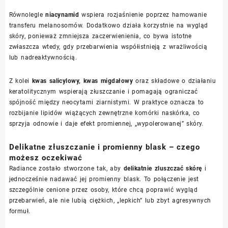
Równolegle
niacynamid
wspiera rozjaśnienie poprzez hamowanie
transferu melanosomów. Dodatkowo działa korzystnie na wygląd
skóry, ponieważ zmniejsza zaczerwienienia, co bywa istotne
zwłaszcza wtedy, gdy przebarwienia współistnieją z wrażliwością
lub nadreaktywnością.
Z kolei
kwas salicylowy, kwas migdałowy
oraz składowe o działaniu
keratolitycznym wspierają złuszczanie i pomagają ograniczać
spójność między neocytami ziarnistymi. W praktyce oznacza to
rozbijanie lipidów wiążących zewnętrzne komórki naskórka, co
sprzyja odnowie i daje efekt promiennej, „wypolerowanej” skóry.
Delikatne złuszczanie i promienny blask – czego
możesz oczekiwać
Radiance zostało stworzone tak, aby
delikatnie zluszczać skórę
i
jednocześnie nadawać jej promienny blask. To połączenie jest
szczególnie cenione przez osoby, które chcą poprawić wygląd
przebarwień, ale nie lubią ciężkich, „lepkich” lub zbyt agresywnych
formuł.