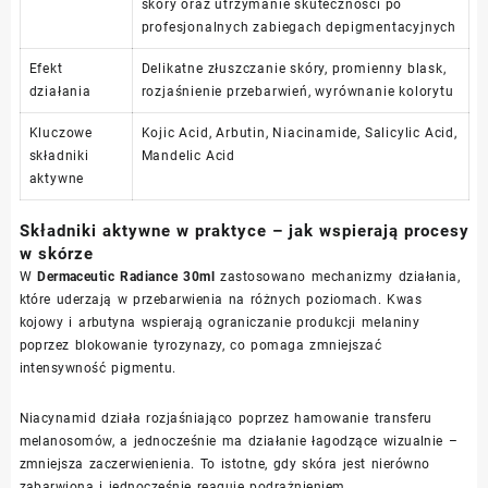
skóry oraz utrzymanie skuteczności po
profesjonalnych zabiegach depigmentacyjnych
Efekt
Delikatne złuszczanie skóry, promienny blask,
działania
rozjaśnienie przebarwień, wyrównanie kolorytu
Kluczowe
Kojic Acid, Arbutin, Niacinamide, Salicylic Acid,
składniki
Mandelic Acid
aktywne
Składniki aktywne w praktyce – jak wspierają procesy
w skórze
W
Dermaceutic Radiance 30ml
zastosowano mechanizmy działania,
które uderzają w przebarwienia na różnych poziomach. Kwas
kojowy i arbutyna wspierają ograniczanie produkcji melaniny
poprzez blokowanie tyrozynazy, co pomaga zmniejszać
intensywność pigmentu.
Niacynamid działa rozjaśniająco poprzez hamowanie transferu
melanosomów, a jednocześnie ma działanie łagodzące wizualnie –
zmniejsza zaczerwienienia. To istotne, gdy skóra jest nierówno
zabarwiona i jednocześnie reaguje podrażnieniem.