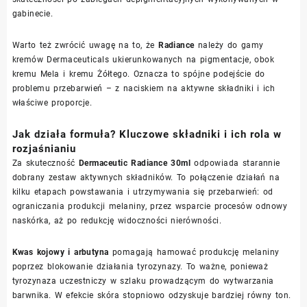
gabinecie.
Warto też zwrócić uwagę na to, że
Radiance
należy do gamy
kremów Dermaceuticals ukierunkowanych na pigmentacje, obok
kremu Mela i kremu Żółtego. Oznacza to spójne podejście do
problemu przebarwień – z naciskiem na aktywne składniki i ich
właściwe proporcje.
Jak działa formuła? Kluczowe składniki i ich rola w
rozjaśnianiu
Za skuteczność
Dermaceutic Radiance 30ml
odpowiada starannie
dobrany zestaw aktywnych składników. To połączenie działań na
kilku etapach powstawania i utrzymywania się przebarwień: od
ograniczania produkcji melaniny, przez wsparcie procesów odnowy
naskórka, aż po redukcję widoczności nierówności.
Kwas kojowy i arbutyna
pomagają hamować produkcję melaniny
poprzez blokowanie działania tyrozynazy. To ważne, ponieważ
tyrozynaza uczestniczy w szlaku prowadzącym do wytwarzania
barwnika. W efekcie skóra stopniowo odzyskuje bardziej równy ton.