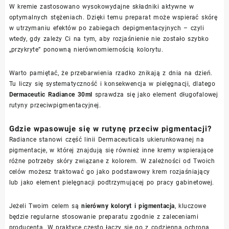
W kremie zastosowano wysokowydajne składniki aktywne w
optymalnych stężeniach. Dzięki temu preparat może wspierać skórę
w utrzymaniu efektów po zabiegach depigmentacyjnych – czyli
wtedy, gdy zależy Ci na tym, aby rozjaśnienie nie zostało szybko
„przykryte” ponowną nierównomiernością kolorytu.
Warto pamiętać, że przebarwienia rzadko znikają z dnia na dzień.
Tu liczy się systematyczność i konsekwencja w pielęgnacji, dlatego
Dermaceutic Radiance 30ml
sprawdza się jako element długofalowej
rutyny przeciwpigmentacyjnej.
Gdzie wpasowuje się w rutynę przeciw pigmentacji?
Radiance stanowi część linii Dermaceuticals ukierunkowanej na
pigmentacje, w której znajdują się również inne kremy wspierające
różne potrzeby skóry związane z kolorem. W zależności od Twoich
celów możesz traktować go jako podstawowy krem rozjaśniający
lub jako element pielęgnacji podtrzymującej po pracy gabinetowej.
Jeżeli Twoim celem są
nierówny koloryt i pigmentacja
, kluczowe
będzie regularne stosowanie preparatu zgodnie z zaleceniami
producenta. W praktyce często łączy się go z codzienną ochroną