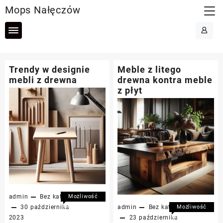
Skip
Mops Nałęczów
to
content
Trendy w designie
Meble z litego
mebli z drewna
drewna kontra meble
z płyt
admin
Bez kategorii
Możliwość
komentowania
30 października
admin
Bez kategorii
Możliwość
Trendy
została
komentowania
2023
23 października