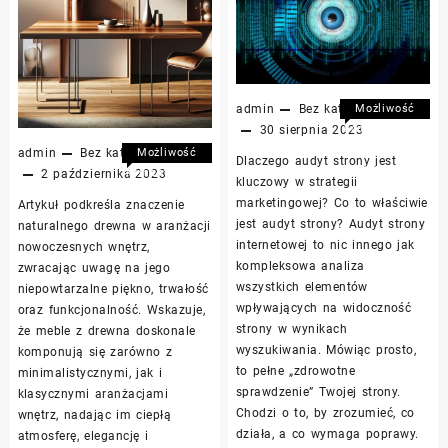
admin
Bez kategorii
Możliwość
komentowania
30 sierpnia 2023
Jak
została
admin
Bez kategorii
Możliwość
Dlaczego audyt strony jest
skutecznie
wyłączona
komentowania
2 października 2023
kluczowy w strategii
przeprowadzić
Zalety
została
marketingowej? Co to właściwie
Artykuł podkreśla znaczenie
audyt
mebli
wyłączona
jest audyt strony? Audyt strony
naturalnego drewna w aranżacji
strony
z
internetowej to nic innego jak
nowoczesnych wnętrz,
internetowej:
drewna
kompleksowa analiza
zwracając uwagę na jego
praktyczne
w
wszystkich elementów
wskazówki
niepowtarzalne piękno, trwałość
nowoczesnym
wpływających na widoczność
oraz funkcjonalność. Wskazuje,
wnętrzu
strony w wynikach
że meble z drewna doskonale
wyszukiwania. Mówiąc prosto,
komponują się zarówno z
to pełne „zdrowotne
minimalistycznymi, jak i
sprawdzenie” Twojej strony.
klasycznymi aranżacjami
Chodzi o to, by zrozumieć, co
wnętrz, nadając im ciepłą
działa, a co wymaga poprawy.
atmosferę, elegancję i