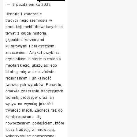
komentowania
9 października 2023
Tradycyjne
została
Historia i znaczenie
rzemiosło
wyłączona
tradycyjnego rzemiosła w
w
produkcji mebli drewnianych to
produkcji
temat z długą historią,
mebli
głębokimi korzeniami
drewnianych
kulturowymi i praktycznym
znaczeniem. Artykuł przybliża
czytelnikom historię rzemiosła
meblarskiego, ukazując jego
istotną rolę w dziedzictwie
regionalnym i unikalność
tworzonych wyrobów. Ponadto,
omawia znaczenie tradycyjnych
technik, procesów oraz ich
wpływ na wysoką jakość i
trwałość mebli. Zachęca też do
zainteresowania się
nowoczesnym podejściem, które
łączy tradycję z innowacją,
wykorzystując nowoczesne