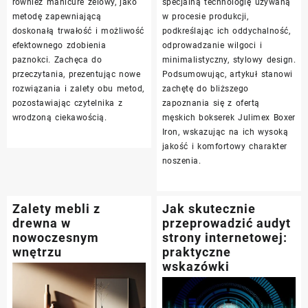
również manicure żelowy, jako
specjalną technologię używaną
metodę zapewniającą
w procesie produkcji,
doskonałą trwałość i możliwość
podkreślając ich oddychalność,
efektownego zdobienia
odprowadzanie wilgoci i
paznokci. Zachęca do
minimalistyczny, stylowy design.
przeczytania, prezentując nowe
Podsumowując, artykuł stanowi
rozwiązania i zalety obu metod,
zachętę do bliższego
pozostawiając czytelnika z
zapoznania się z ofertą
wrodzoną ciekawością.
męskich bokserek Julimex Boxer
Iron, wskazując na ich wysoką
jakość i komfortowy charakter
noszenia.
Zalety mebli z
Jak skutecznie
drewna w
przeprowadzić audyt
nowoczesnym
strony internetowej:
wnętrzu
praktyczne
wskazówki