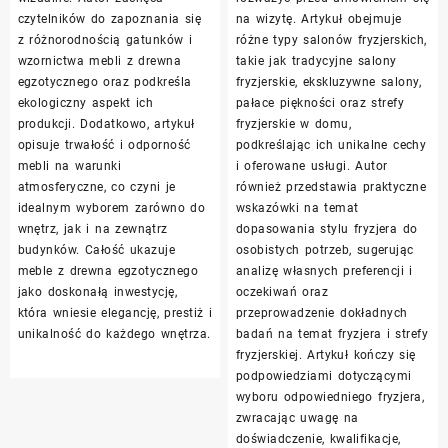
czytelników do zapoznania się
na wizytę. Artykuł obejmuje
z różnorodnością gatunków i
różne typy salonów fryzjerskich,
wzornictwa mebli z drewna
takie jak tradycyjne salony
egzotycznego oraz podkreśla
fryzjerskie, ekskluzywne salony,
ekologiczny aspekt ich
pałace piękności oraz strefy
produkcji. Dodatkowo, artykuł
fryzjerskie w domu,
opisuje trwałość i odporność
podkreślając ich unikalne cechy
mebli na warunki
i oferowane usługi. Autor
atmosferyczne, co czyni je
również przedstawia praktyczne
idealnym wyborem zarówno do
wskazówki na temat
wnętrz, jak i na zewnątrz
dopasowania stylu fryzjera do
budynków. Całość ukazuje
osobistych potrzeb, sugerując
meble z drewna egzotycznego
analizę własnych preferencji i
jako doskonałą inwestycję,
oczekiwań oraz
która wniesie elegancję, prestiż i
przeprowadzenie dokładnych
unikalność do każdego wnętrza.
badań na temat fryzjera i strefy
fryzjerskiej. Artykuł kończy się
podpowiedziami dotyczącymi
wyboru odpowiedniego fryzjera,
zwracając uwagę na
doświadczenie, kwalifikacje,