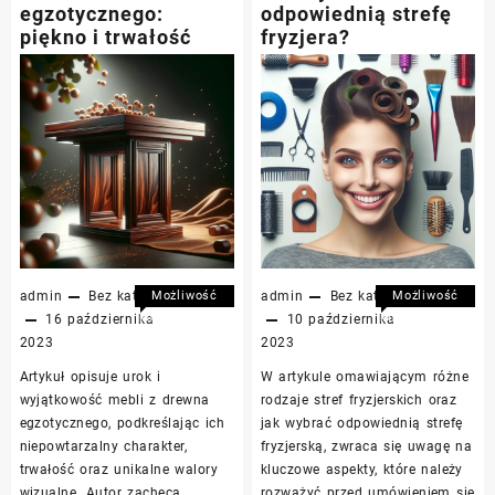
egzotycznego:
odpowiednią strefę
piękno i trwałość
fryzjera?
admin
Bez kategorii
Możliwość
admin
Bez kategorii
Możliwość
komentowania
komentowania
16 października
10 października
Meble
Jak
została
została
2023
2023
z
wybrać
wyłączona
wyłączona
Artykuł opisuje urok i
W artykule omawiającym różne
drewna
odpowiednią
wyjątkowość mebli z drewna
rodzaje stref fryzjerskich oraz
egzotycznego:
strefę
egzotycznego, podkreślając ich
jak wybrać odpowiednią strefę
piękno
fryzjera?
niepowtarzalny charakter,
fryzjerską, zwraca się uwagę na
i
trwałość oraz unikalne walory
kluczowe aspekty, które należy
trwałość
wizualne. Autor zachęca
rozważyć przed umówieniem się