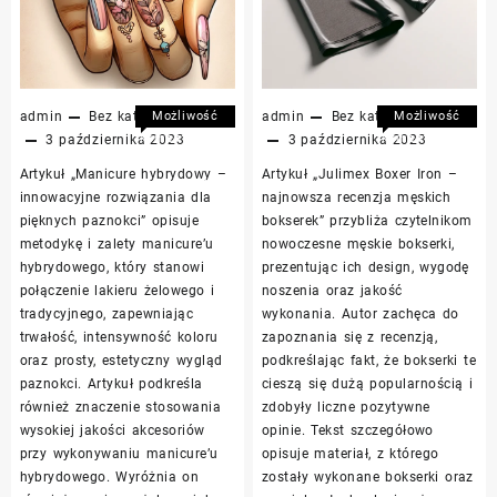
admin
Bez kategorii
Możliwość
admin
Bez kategorii
Możliwość
komentowania
komentowania
3 października 2023
3 października 2023
Sztuka
Testujemy
została
została
Artykuł „Manicure hybrydowy –
Artykuł „Julimex Boxer Iron –
zdobienia
popularne
wyłączona
wyłączona
innowacyjne rozwiązania dla
najnowsza recenzja męskich
paznokci:
bokserki
pięknych paznokci” opisuje
bokserek” przybliża czytelnikom
manicure
męskie
metodykę i zalety manicure’u
nowoczesne męskie bokserki,
hybrydowy
Julimex
hybrydowego, który stanowi
prezentując ich design, wygodę
vs.
Boxer
połączenie lakieru żelowego i
noszenia oraz jakość
manicure
Iron
tradycyjnego, zapewniając
wykonania. Autor zachęca do
żelowy
–
trwałość, intensywność koloru
zapoznania się z recenzją,
recenzja
oraz prosty, estetyczny wygląd
podkreślając fakt, że bokserki te
paznokci. Artykuł podkreśla
cieszą się dużą popularnością i
również znaczenie stosowania
zdobyły liczne pozytywne
wysokiej jakości akcesoriów
opinie. Tekst szczegółowo
przy wykonywaniu manicure’u
opisuje materiał, z którego
hybrydowego. Wyróżnia on
zostały wykonane bokserki oraz