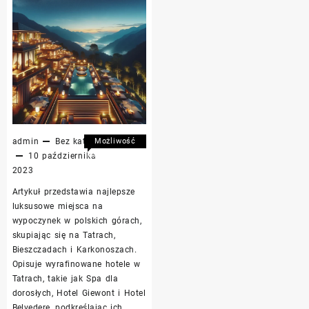
admin
Bez kategorii
Możliwość
komentowania
10 października
Luksusowy
została
2023
wypoczynek
wyłączona
Artykuł przedstawia najlepsze
w
luksusowe miejsca na
polskich
wypoczynek w polskich górach,
górach:
skupiając się na Tatrach,
najpiękniejsze
Bieszczadach i Karkonoszach.
hotele
Opisuje wyrafinowane hotele w
na
Tatrach, takie jak Spa dla
relaksujący
weekend
dorosłych, Hotel Giewont i Hotel
Belvedere, podkreślając ich