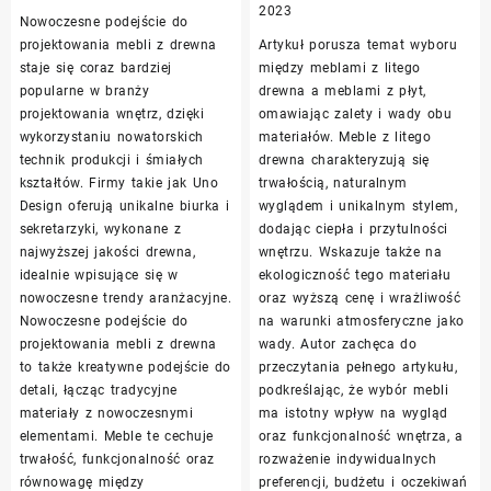
w
wyłączona
Meble
została
2023
Nowoczesne podejście do
designie
z
wyłączona
projektowania mebli z drewna
Artykuł porusza temat wyboru
mebli
litego
staje się coraz bardziej
między meblami z litego
z
drewna
popularne w branży
drewna a meblami z płyt,
drewna
kontra
projektowania wnętrz, dzięki
omawiając zalety i wady obu
meble
wykorzystaniu nowatorskich
materiałów. Meble z litego
z
technik produkcji i śmiałych
drewna charakteryzują się
płyt
kształtów. Firmy takie jak Uno
trwałością, naturalnym
Design oferują unikalne biurka i
wyglądem i unikalnym stylem,
sekretarzyki, wykonane z
dodając ciepła i przytulności
najwyższej jakości drewna,
wnętrzu. Wskazuje także na
idealnie wpisujące się w
ekologiczność tego materiału
nowoczesne trendy aranżacyjne.
oraz wyższą cenę i wrażliwość
Nowoczesne podejście do
na warunki atmosferyczne jako
projektowania mebli z drewna
wady. Autor zachęca do
to także kreatywne podejście do
przeczytania pełnego artykułu,
detali, łącząc tradycyjne
podkreślając, że wybór mebli
materiały z nowoczesnymi
ma istotny wpływ na wygląd
elementami. Meble te cechuje
oraz funkcjonalność wnętrza, a
trwałość, funkcjonalność oraz
rozważenie indywidualnych
równowagę między
preferencji, budżetu i oczekiwań