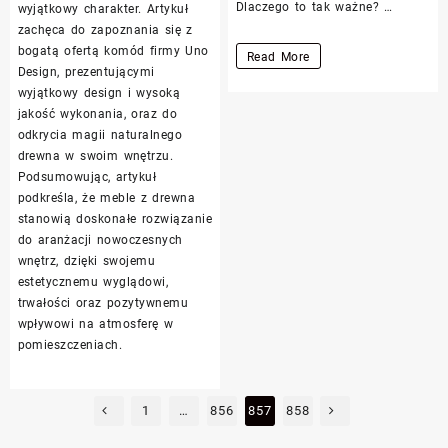
Dlaczego to tak ważne? …
wyjątkowy charakter. Artykuł
zachęca do zapoznania się z
bogatą ofertą komód firmy Uno
Jak
Read More
Design, prezentującymi
skutecznie
wyjątkowy design i wysoką
przeprowadzić
jakość wykonania, oraz do
audyt
odkrycia magii naturalnego
drewna w swoim wnętrzu.
strony
Podsumowując, artykuł
internetowej:
podkreśla, że meble z drewna
praktyczne
stanowią doskonałe rozwiązanie
wskazówki
do aranżacji nowoczesnych
wnętrz, dzięki swojemu
estetycznemu wyglądowi,
trwałości oraz pozytywnemu
wpływowi na atmosferę w
pomieszczeniach.
Stronicowanie
1
…
856
857
858
wpisów