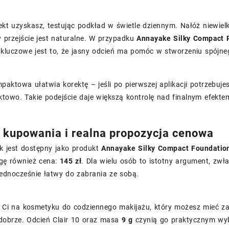
ekt uzyskasz, testując podkład w świetle dziennym. Nałóż niewielk
 przejście jest naturalne. W przypadku
Annayake Silky Compact
kluczowe jest to, że jasny odcień ma pomóc w stworzeniu spójne
aktowa ułatwia korektę – jeśli po pierwszej aplikacji potrzebuje
towo. Takie podejście daje większą kontrolę nad finalnym efekte
kupowania i realna propozycja cenowa
k jest dostępny jako produkt
Annayake Silky Compact Foundatio
gę również cena:
145 zł
. Dla wielu osób to istotny argument, zw
 jednocześnie łatwy do zabrania ze sobą.
ży Ci na kosmetyku do codziennego makijażu, który możesz mieć 
 dobrze. Odcień Clair 10 oraz masa
9 g
czynią go praktycznym wyb