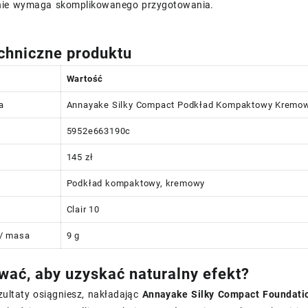
 nie wymaga skomplikowanego przygotowania.
chniczne produktu
Wartość
a
Annayake Silky Compact Podkład Kompaktowy Kremowy
5952e663190c
145 zł
Podkład kompaktowy, kremowy
Clair 10
/ masa
9 g
wać, aby uzyskać naturalny efekt?
zultaty osiągniesz, nakładając
Annayake Silky Compact Foundati