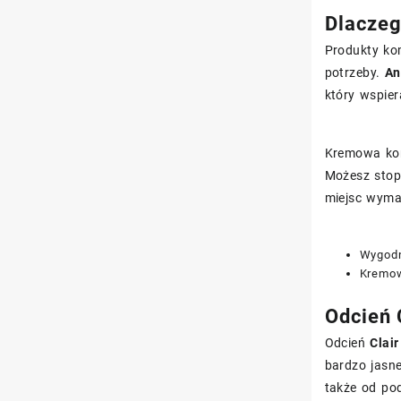
Dlaczeg
Produkty kom
potrzeby.
An
który wspier
Kremowa kon
Możesz stop
miejsc wyma
Wygodn
Kremow
Odcień 
Odcień
Clair
bardzo jasn
także od pod