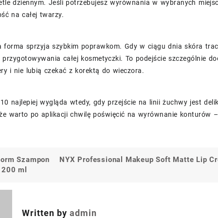
ietle dziennym. Jeśli potrzebujesz wyrównania w wybranych miejs
ość na całej twarzy.
forma sprzyja szybkim poprawkom. Gdy w ciągu dnia skóra traci
 przygotowywania całej kosmetyczki. To podejście szczególnie doc
y i nie lubią czekać z korektą do wieczora.
 10 najlepiej wygląda wtedy, gdy przejście na linii żuchwy jest de
że warto po aplikacji chwilę poświęcić na wyrównanie konturów –
norm Szampon
NYX Professional Makeup Soft Matte Lip C
a
 200 ml
Written by
admin