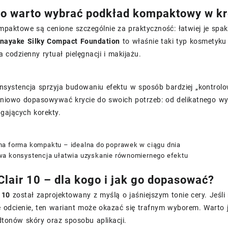
o warto wybrać podkład kompaktowy w k
paktowe są cenione szczególnie za praktyczność: łatwiej je spak
nayake Silky Compact Foundation
to właśnie taki typ kosmetyku
a codzienny rytuał pielęgnacji i makijażu.
systencja sprzyja budowaniu efektu w sposób bardziej „kontrolo
niowo dopasowywać krycie do swoich potrzeb: od delikatnego wyr
gających korekty.
a forma kompaktu – idealna do poprawek w ciągu dnia
a konsystencja ułatwia uzyskanie równomiernego efektu
Clair 10 – dla kogo i jak go dopasować?
 10
został zaprojektowany z myślą o jaśniejszym tonie cery. Jeśli
e odcienie, ten wariant może okazać się trafnym wyborem. Warto 
tonów skóry oraz sposobu aplikacji.