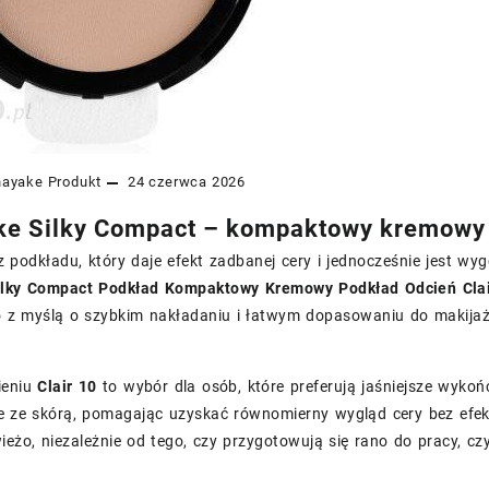
nayake
Produkt
24 czerwca 2026
e Silky Compact – kompaktowy kremowy k
z podkładu, który daje efekt zadbanej cery i jednocześnie jest w
lky Compact Podkład Kompaktowy Kremowy Podkład Odcień Clai
 z myślą o szybkim nakładaniu i łatwym dopasowaniu do makijaż
ieniu
Clair 10
to wybór dla osób, które preferują jaśniejsze wykoń
 ze skórą, pomagając uzyskać równomierny wygląd cery bez efektu
eżo, niezależnie od tego, czy przygotowują się rano do pracy, cz