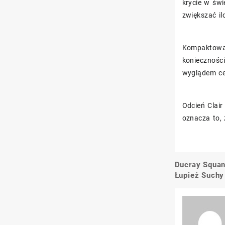
krycie w św
zwiększać il
Kompaktowa 
konieczności
wyglądem cer
Odcień Clair
oznacza to, 
Ducray Squa
Nawigacj
Łupież Suchy
wpisu