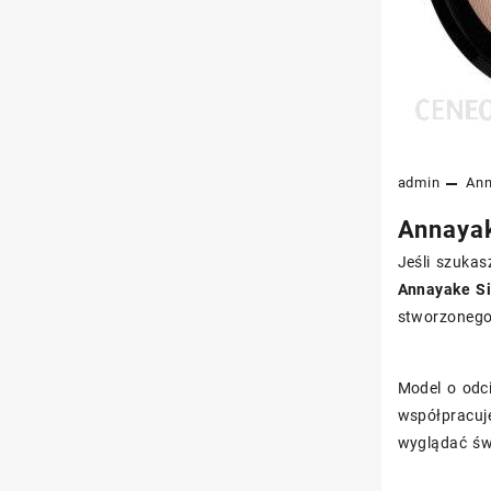
admin
An
Annayak
Jeśli szukas
Annayake Si
stworzonego
Model o odc
współpracuje
wyglądać świ