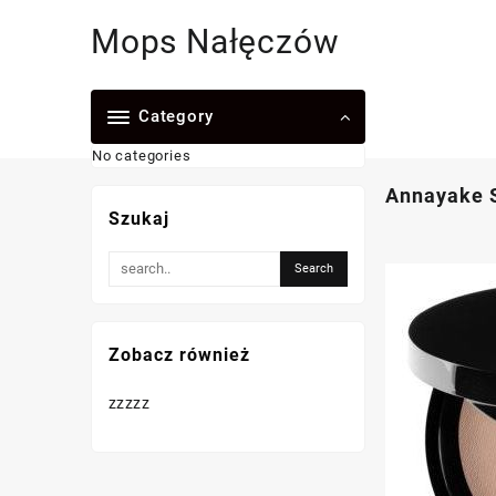
Skip
Mops Nałęczów
to
content
Category
No categories
Annayake S
Szukaj
Zobacz również
zzzzz