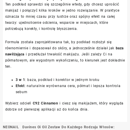
Ten podkład sprawdzi się szczególnie wtedy, gdy chcesz uprościć
makijaż i połączyć kilka kroków w jedno rozwiązanie. W praktyce
oznacza to mniej czasu przy lustrze oraz spójny efekt na całej
twarzy: ujednolicenie odcienia, wsparcie w miejscach, które
potrzebują korekty, i kontrolę błyszczenia.
Formuła została zaprojektowana tak, by podkład rozłożył się
równomiernie i dopasował do skóry, a jednocześnie działał jak
baza
nawilżająca
i przedłużał trwałość makijażu. Jeśli zależy Ci na
półmatowym, ale wygodnym wykończeniu, to kierunek jest dokładnie
ten.
3 w 1
: baza, podkład i korektor w jednym kroku
Efekt
: naturalnie wyrównana cera, półmat i lepsza kontrola
sebum
Wybierz odcień
C92 Cinnamon
i ciesz się makijażem, który wygląda
dobrze od pierwszej aplikacji aż do końca dnia.
Nawigacja
NEONAIL
Davines Oi Oil Zestaw Do Każdego Rodzaju Włosów: