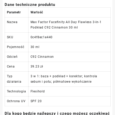
Dane techniczne produktu
Parametr
Wartość
Nazwa
Max Factor Facefinity All Day Flawless 3-In-1
Podkład C92 Cinnamon 30 ml
SKU
0c4f8ec1e440
Pojemność
30 ml
Odcień
C92 Cinnamon
Cena
39.23 zł
Typ
3 w 1: baza + podkład + korektor; kontrola
działania
sebum i potu; półmatowe wykończenie
Technologia
Flexihold
Ochrona UV
SPF 20
Dla kogo będzie najlepszy i czego możesz oczekiwać