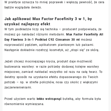
W praktyce oznacza to mniej poprawek i większą pewność, że cera
będzie wyglądała świeżo.
Jak aplikować Max Factor Facefinity 3 w 1, by
uzyskać najlepszy efekt
W tym podkładzie liczy się technika – producent podpowiada, że
możesz go nakładać różnymi metodami.
Max Factor Facefinity All
Day Flawless 3-In-1 Podkład C92 Cinnamon 30 ml
możesz
rozprowadzić pędzlem, aplikatorem piankowym lub palcami.
Następnie dokładnie rozetrzyj kosmetyk, aż „stopi się” ze skórą.
Jeżeli chcesz mocniejszego krycia, produkt daje możliwość
budowania warstwy: w razie potrzeby dodawaj kolejne warstwy
miejscowo, zamiast nakładać wszystko od razu na całą twarz. To
świetny sposób na uzyskanie efektu dopasowanego do Twoich
potrzeb – np. w strefie policzków, nosa czy okolic z większymi
zaczerwienieniami.
Przed użyciem warto
lekko wstrząsnąć
butelką, aby formuła była
równomiernie wymieszana.