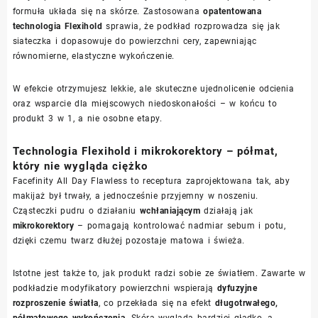
formuła układa się na skórze. Zastosowana
opatentowana
technologia Flexihold
sprawia, że podkład rozprowadza się jak
siateczka i dopasowuje do powierzchni cery, zapewniając
równomierne, elastyczne wykończenie.
W efekcie otrzymujesz lekkie, ale skuteczne ujednolicenie odcienia
oraz wsparcie dla miejscowych niedoskonałości – w końcu to
produkt 3 w 1, a nie osobne etapy.
Technologia Flexihold i mikrokorektory – półmat,
który nie wygląda ciężko
Facefinity All Day Flawless to receptura zaprojektowana tak, aby
makijaż był trwały, a jednocześnie przyjemny w noszeniu.
Cząsteczki pudru o działaniu
wchłaniającym
działają jak
mikrokorektory
– pomagają kontrolować nadmiar sebum i potu,
dzięki czemu twarz dłużej pozostaje matowa i świeża.
Istotne jest także to, jak produkt radzi sobie ze światłem. Zawarte w
podkładzie modyfikatory powierzchni wspierają
dyfuzyjne
rozproszenie światła
, co przekłada się na efekt
długotrwałego,
półmatowego wykończenia
. Skóra wygląda bardziej gładko, a