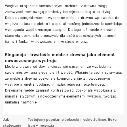
Wnętrza urządzone nowoczesnymi meblami z drewna mogą
zachwycać równowagą pomiędzy funkcjonalnością a estetyką.
Dobrze zaprojektowane i wykonane meble z drewna wprowadzą do
wnętrza naturalne piękno i ciepłą atmosferę, jednocześnie spełniając
wymagania współczesnego designu. Dlatego też meble z drewna
stanowią doskonałą propozycję dla osób poszukujących harmonii
formy i funkcji w nowoczesnym wystroju wnętrz.
Elegancja i trwałość: meble z drewna jako element
nowoczesnego wystroju
Meble z drewna od dawna cieszą się uznaniem ze względu na
swoje niezrównaną elegancję i trwałość. Właśnie te cechy sprawiają,
że meble z drewna doskonale komponują się z nowoczesnym
wystrojem wnętrz, dodając im szlachetności i przytulności.
Drewniane meble, zamiast kontrastować, doskonale współgrają z
minimalistycznymi i nowoczesnymi elementami wystroju, tworząc
unikalną harmonię.
Nawigacja
Jak
Testujemy popularne bokserki męskie Julimex Boxer
wpisu
skutecznie
Iron – recenzja