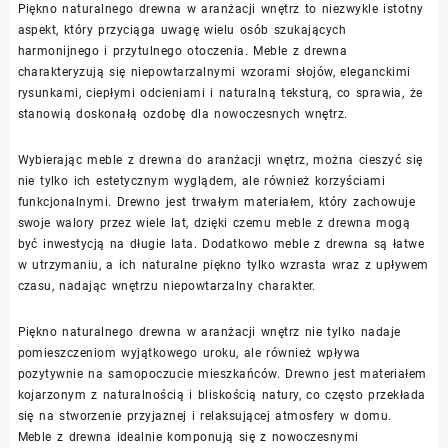
Piękno naturalnego drewna w aranżacji wnętrz to niezwykle istotny
aspekt, który przyciąga uwagę wielu osób szukających
harmonijnego i przytulnego otoczenia. Meble z drewna
charakteryzują się niepowtarzalnymi wzorami słojów, eleganckimi
rysunkami, ciepłymi odcieniami i naturalną teksturą, co sprawia, że
stanowią doskonałą ozdobę dla nowoczesnych wnętrz.
Wybierając meble z drewna do aranżacji wnętrz, można cieszyć się
nie tylko ich estetycznym wyglądem, ale również korzyściami
funkcjonalnymi. Drewno jest trwałym materiałem, który zachowuje
swoje walory przez wiele lat, dzięki czemu meble z drewna mogą
być inwestycją na długie lata. Dodatkowo meble z drewna są łatwe
w utrzymaniu, a ich naturalne piękno tylko wzrasta wraz z upływem
czasu, nadając wnętrzu niepowtarzalny charakter.
Piękno naturalnego drewna w aranżacji wnętrz nie tylko nadaje
pomieszczeniom wyjątkowego uroku, ale również wpływa
pozytywnie na samopoczucie mieszkańców. Drewno jest materiałem
kojarzonym z naturalnością i bliskością natury, co często przekłada
się na stworzenie przyjaznej i relaksującej atmosfery w domu.
Meble z drewna idealnie komponują się z nowoczesnymi