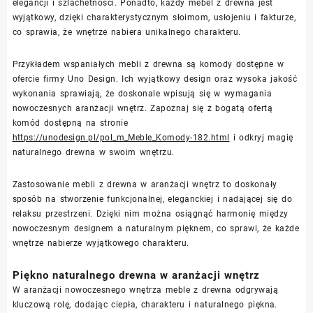
elegancji i szlachetności. Ponadto, każdy mebel z drewna jest
wyjątkowy, dzięki charakterystycznym słoimom, usłojeniu i fakturze,
co sprawia, że wnętrze nabiera unikalnego charakteru.
Przykładem wspaniałych mebli z drewna są komody dostępne w
ofercie firmy Uno Design. Ich wyjątkowy design oraz wysoka jakość
wykonania sprawiają, że doskonale wpisują się w wymagania
nowoczesnych aranżacji wnętrz. Zapoznaj się z bogatą ofertą
komód dostępną na stronie
https://unodesign.pl/pol_m_Meble_Komody-182.html
i odkryj magię
naturalnego drewna w swoim wnętrzu.
Zastosowanie mebli z drewna w aranżacji wnętrz to doskonały
sposób na stworzenie funkcjonalnej, eleganckiej i nadającej się do
relaksu przestrzeni. Dzięki nim można osiągnąć harmonię między
nowoczesnym designem a naturalnym pięknem, co sprawi, że każde
wnętrze nabierze wyjątkowego charakteru.
Piękno naturalnego drewna w aranżacji wnętrz
W aranżacji nowoczesnego wnętrza meble z drewna odgrywają
kluczową rolę, dodając ciepła, charakteru i naturalnego piękna.