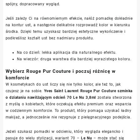
spójny, dopracowany wygląd.
Jeśli zależy Ci na równomiernym efekcie, nałóż pomadkę dokładnie
na kontur ust, a następnie delikatnie rozprowadź kolor w kierunku
środka. Dzięki temu uzyskasz bardziej estetyczne wykończenie i
podkreślisz kształt ust bez nadmiaru produktu.
Na co dzień: lekka aplikacja dla naturalnego efektu.
Na wieczór: druga warstwa dla bardziej wyrazistego koloru.
Wybierz Rouge Pur Couture i poczuj różnicę w
komforcie
W kosmetykach do ust liczy się nie tylko kolor, ale też to, jak
czujesz je na sobie.
Yves Saint Laurent Rouge Pur Couture szminka
o działaniu nawilżającym odcień 70 Le Nu 3,8ml
została stworzona
z myślą o kobietach, które oczekują efektu premium oraz wsparcia
w codziennym komforcie. To produkt, który pomaga uzyskać ładny
makijaż, a jednocześnie nie rezygnuje z pielęgnacyjnego podejścia.
Jeżeli szukasz pomadki w odcieniu, który wygląda elegancko i
pasuje do wielu stylizacji, wariant 70 –
Le Nu
– może stać się