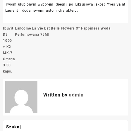
Twoim ulubionym wyborem. Sięgnij po luksusową jakość Yves Saint
Laurent i dodaj swoim ustom charakteru.
Nawigacja
Ibuvit
Lancome La Vie Est Belle Flowers Of Happiness Woda
wpisu
D3
Perfumowana 75Ml
1000
+ K2
MK-7
Omega
3 30
kaps.
Written by
admin
Szukaj