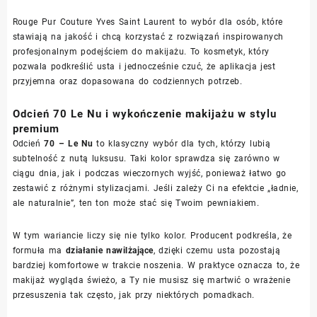
Rouge Pur Couture Yves Saint Laurent to wybór dla osób, które
stawiają na jakość i chcą korzystać z rozwiązań inspirowanych
profesjonalnym podejściem do makijażu. To kosmetyk, który
pozwala podkreślić usta i jednocześnie czuć, że aplikacja jest
przyjemna oraz dopasowana do codziennych potrzeb.
Odcień 70 Le Nu i wykończenie makijażu w stylu
premium
Odcień
70 – Le Nu
to klasyczny wybór dla tych, którzy lubią
subtelność z nutą luksusu. Taki kolor sprawdza się zarówno w
ciągu dnia, jak i podczas wieczornych wyjść, ponieważ łatwo go
zestawić z różnymi stylizacjami. Jeśli zależy Ci na efektcie „ładnie,
ale naturalnie”, ten ton może stać się Twoim pewniakiem.
W tym wariancie liczy się nie tylko kolor. Producent podkreśla, że
formuła ma
działanie nawilżające
, dzięki czemu usta pozostają
bardziej komfortowe w trakcie noszenia. W praktyce oznacza to, że
makijaż wygląda świeżo, a Ty nie musisz się martwić o wrażenie
przesuszenia tak często, jak przy niektórych pomadkach.