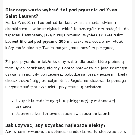
Dlaczego warto wybrać żel pod prysznic od Yves
Saint Laurent?
Marka Yves Saint Laurent od lat kojarzy się z modą, stylem i
charakterem – w kosmetykach widać to szczególnie w podejściu do
zapachu i atmosfery, jaką buduje produkt. Wybierając
Yves Saint
Laurent Elle żel pod prysznic 200 ml
, zyskujesz codzienny rytuał,
który może stać się Twoim małym „must-have” w pielęgnacji.
Żel pod prysznic to także świetny wybór dla osób, które preferują
formuły do codziennej higieny. Dobrze sprawdza się jako kosmetyk
używany rano, gdy potrzebujesz pobudzenia, oraz wieczorem, kiedy
chcesz poczuć ulgę po całym dniu. Regularne stosowanie pomaga
utrzymać skórę w czystości i przyjemnie ją odświeża.
Uzupełnia codzienny rytuał pielęgnacyjny w domowej
łazience
Zapewnia komfortowe uczucie świeżości po kąpieli
Jak używać, aby uzyskać najlepsze efekty?
Aby w pełni wykorzystać potencjał produktu, warto stosować go w