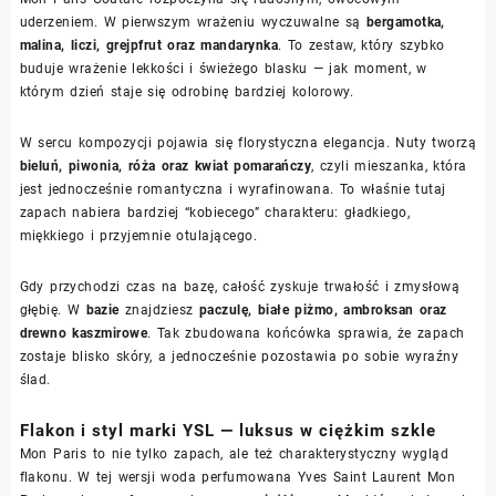
uderzeniem. W pierwszym wrażeniu wyczuwalne są
bergamotka,
malina, liczi, grejpfrut oraz mandarynka
. To zestaw, który szybko
buduje wrażenie lekkości i świeżego blasku — jak moment, w
którym dzień staje się odrobinę bardziej kolorowy.
W sercu kompozycji pojawia się florystyczna elegancja. Nuty tworzą
bieluń, piwonia, róża oraz kwiat pomarańczy
, czyli mieszanka, która
jest jednocześnie romantyczna i wyrafinowana. To właśnie tutaj
zapach nabiera bardziej “kobiecego” charakteru: gładkiego,
miękkiego i przyjemnie otulającego.
Gdy przychodzi czas na bazę, całość zyskuje trwałość i zmysłową
głębię. W
bazie
znajdziesz
paczulę, białe piżmo, ambroksan oraz
drewno kaszmirowe
. Tak zbudowana końcówka sprawia, że zapach
zostaje blisko skóry, a jednocześnie pozostawia po sobie wyraźny
ślad.
Flakon i styl marki YSL — luksus w ciężkim szkle
Mon Paris to nie tylko zapach, ale też charakterystyczny wygląd
flakonu. W tej wersji woda perfumowana Yves Saint Laurent Mon