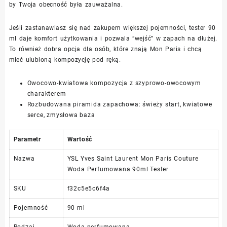
by Twoja obecność była zauważalna.
Jeśli zastanawiasz się nad zakupem większej pojemności, tester 90
ml daje komfort użytkowania i pozwala “wejść” w zapach na dłużej.
To również dobra opcja dla osób, które znają Mon Paris i chcą
mieć ulubioną kompozycję pod ręką.
Owocowo-kwiatowa kompozycja z szyprowo-owocowym
charakterem
Rozbudowana piramida zapachowa: świeży start, kwiatowe
serce, zmysłowa baza
Parametr
Wartość
Nazwa
YSL Yves Saint Laurent Mon Paris Couture
Woda Perfumowana 90ml Tester
SKU
f32c5e5c6f4a
Pojemność
90 ml
Rodzaj
Woda perfumowana