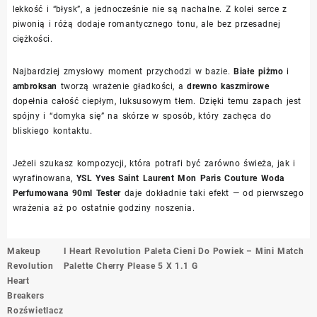
lekkość i “błysk”, a jednocześnie nie są nachalne. Z kolei serce z
piwonią i różą dodaje romantycznego tonu, ale bez przesadnej
ciężkości.
Najbardziej zmysłowy moment przychodzi w bazie.
Białe piżmo
i
ambroksan
tworzą wrażenie gładkości, a
drewno kaszmirowe
dopełnia całość ciepłym, luksusowym tłem. Dzięki temu zapach jest
spójny i “domyka się” na skórze w sposób, który zachęca do
bliskiego kontaktu.
Jeżeli szukasz kompozycji, która potrafi być zarówno świeża, jak i
wyrafinowana,
YSL Yves Saint Laurent Mon Paris Couture Woda
Perfumowana 90ml Tester
daje dokładnie taki efekt — od pierwszego
wrażenia aż po ostatnie godziny noszenia.
Nawigacja
Makeup
I Heart Revolution Paleta Cieni Do Powiek – Mini Match
wpisu
Revolution
Palette Cherry Please 5 X 1.1 G
Heart
Breakers
Rozświetlacz