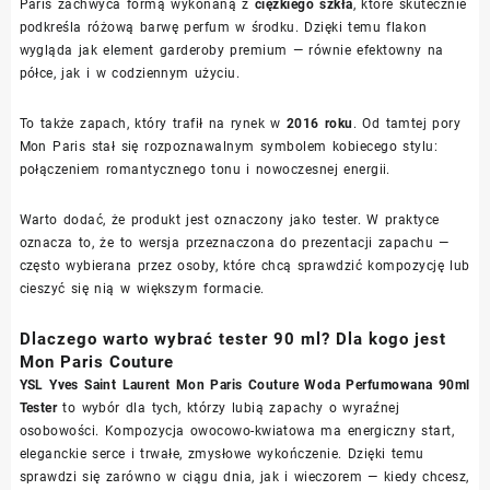
Paris zachwyca formą wykonaną z
ciężkiego szkła
, które skutecznie
podkreśla różową barwę perfum w środku. Dzięki temu flakon
wygląda jak element garderoby premium — równie efektowny na
półce, jak i w codziennym użyciu.
To także zapach, który trafił na rynek w
2016 roku
. Od tamtej pory
Mon Paris stał się rozpoznawalnym symbolem kobiecego stylu:
połączeniem romantycznego tonu i nowoczesnej energii.
Warto dodać, że produkt jest oznaczony jako tester. W praktyce
oznacza to, że to wersja przeznaczona do prezentacji zapachu —
często wybierana przez osoby, które chcą sprawdzić kompozycję lub
cieszyć się nią w większym formacie.
Dlaczego warto wybrać tester 90 ml? Dla kogo jest
Mon Paris Couture
YSL Yves Saint Laurent Mon Paris Couture Woda Perfumowana 90ml
Tester
to wybór dla tych, którzy lubią zapachy o wyraźnej
osobowości. Kompozycja owocowo-kwiatowa ma energiczny start,
eleganckie serce i trwałe, zmysłowe wykończenie. Dzięki temu
sprawdzi się zarówno w ciągu dnia, jak i wieczorem — kiedy chcesz,