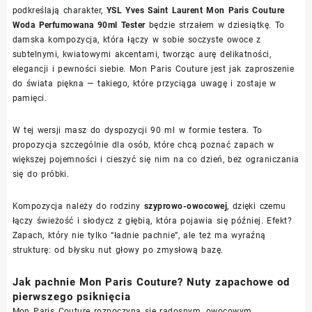
podkreślają charakter,
YSL Yves Saint Laurent Mon Paris Couture
Woda Perfumowana 90ml Tester
będzie strzałem w dziesiątkę. To
damska kompozycja, która łączy w sobie soczyste owoce z
subtelnymi, kwiatowymi akcentami, tworząc aurę delikatności,
elegancji i pewności siebie. Mon Paris Couture jest jak zaproszenie
do świata piękna — takiego, które przyciąga uwagę i zostaje w
pamięci.
W tej wersji masz do dyspozycji 90 ml w formie testera. To
propozycja szczególnie dla osób, które chcą poznać zapach w
większej pojemności i cieszyć się nim na co dzień, bez ograniczania
się do próbki.
Kompozycja należy do rodziny
szyprowo-owocowej
, dzięki czemu
łączy świeżość i słodycz z głębią, która pojawia się później. Efekt?
Zapach, który nie tylko “ładnie pachnie”, ale też ma wyraźną
strukturę: od błysku nut głowy po zmysłową bazę.
Jak pachnie Mon Paris Couture? Nuty zapachowe od
pierwszego psiknięcia
Mon Paris Couture rozpoczyna się radosnym, owocowym