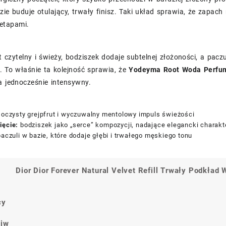
zie buduje otulający, trwały finisz. Taki układ sprawia, że zapac
 etapami.
st czytelny i świeży, bodziszek dodaje subtelnej złożoności, a pac
 To właśnie ta kolejność sprawia, że
Yodeyma Root Woda Perfu
a jednocześnie intensywny.
oczysty grejpfrut i wyczuwalny mentolowy impuls świeżości
ięcie:
bodziszek jako „serce” kompozycji, nadające elegancki charakt
aczuli w bazie, które dodaje głębi i trwałego męskiego tonu
Dior Dior Forever Natural Velvet Refill Trwały Podkła
a
cy
ciw