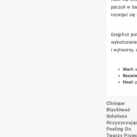
paczuli w ba
rozwijać się
Grejpfrut je
wykończenie.
i wytworny, 
Start:
s
Rozwin
Finał:
p
Clinique
Nawigacj
Blackhead
wpisu
Solutions
Oczyszczają
Peeling Do
Twarzy Prze