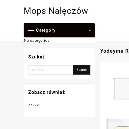
Skip
Mops Nałęczów
to
content
Category
No categories
Yodeyma R
Szukaj
Zobacz również
zzzzz