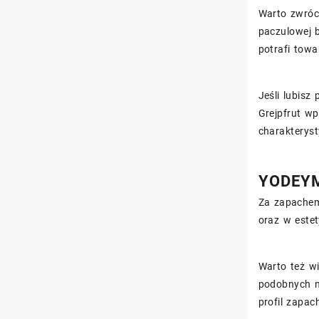
Warto zwróc
paczulowej 
potrafi tow
Jeśli lubisz
Grejpfrut wp
charakteryst
YODEYMA
Za zapache
oraz w este
Warto też w
podobnych n
profil zapac