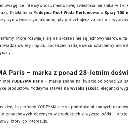
ić uwagę, że intensywność mentolowej świeżości nie znika w tle
bazy. Dzięki temu
Yodeyma Root Woda Perfumowana Spray 100 
arzyszyć wieczornym planom, gdy potrzebujesz zapachu z wyraźn
 perfumy, które rozwijają się na skórze i nie są jednowymiarowe, 
rowadza świeży impuls, bodziszek nadaje sercu szlachetny akcent
yczny.
 Paris – marka z ponad 28-letnim dośw
m stoi
YODEYMA Paris
— marka znana na świecie od ponad 28 lat
tyce produktów. Yodeyma stawia na
wysoką jakość
, elegancki wyg
iedzieć, że perfumy YODEYMA nie są podróbkami znanych markow
ut zapachowych obecnych w produktach z wyższej półki — służą w
howy, który go interesuje.