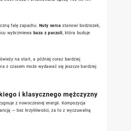
miczną falę zapachu.
Nuty serca
stanowi bodziszek,
końcu wybrzmiewa
baza z paczuli
, która buduje
wieży na start, a później coraz bardziej
óra z czasem może wydawać się jeszcze bardziej
nckiego i klasycznego mężczyzny
ezygnuje z nowoczesnej energii. Kompozycja
gancją — bez krzykliwości, za to z wyczuwalną