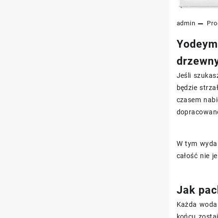
admin
Pro
Yodeyma
drzewn
Jeśli szukas
będzie strz
czasem nabie
dopracowane
W tym wydan
całość nie j
Jak pac
Każda woda 
końcu zostaj