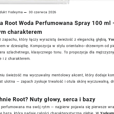
dukt
Yodeyma
30 czerwca 2026
 Root Woda Perfumowana Spray 100 ml –
ym charakterem
z zapachu, który łączy wyrazistą świeżość z elegancką głębią,
Yo
ałem w dziesiątkę. Kompozycja w stylu orientalno–drzewnym od pi
ra szlachetnego, klasycznego tonu. To propozycja dla mężczyzny 
 i z charakterem.
iu świeżość ma wyczuwalny mentolowy akcent, który dodaje kompoz
est ulotna — zapach zyskuje trwałość i otula skórę wyczuwalną, d
hnie Root? Nuty głowy, serca i bazy
perfumowana ma swój rytm — najpierw pojawia się pierwsze wraże
e baza, która nadaje całości charakterystyczną głębię. W
Yodeym