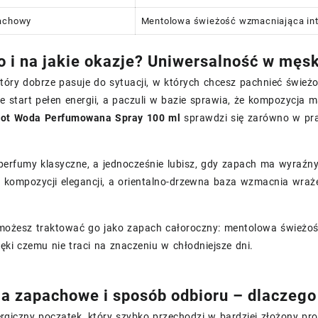
pachowy
Mentolowa świeżość wzmacniająca in
o i na jakie okazje? Uniwersalność w męs
tóry dobrze pasuje do sytuacji, w których chcesz pachnieć świeżo
je start pełen energii, a paczuli w bazie sprawia, że kompozycja 
ot Woda Perfumowana Spray 100 ml
sprawdzi się zarówno w prac
 perfumy klasyczne, a jednocześnie lubisz, gdy zapach ma wyraźny 
 kompozycji elegancji, a orientalno-drzewna baza wzmacnia wrażen
możesz traktować go jako zapach całoroczny: mentolowa świeżość 
ięki czemu nie traci na znaczeniu w chłodniejsze dni.
a zapachowe i sposób odbioru – dlaczego
giczny początek, który szybko przechodzi w bardziej złożony pro