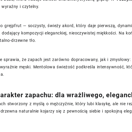
t wyraźny i czytelny.
o grejpfrut — soczysty, świeży akord, który daje pierwszą, dyna
t dodający kompozycji eleganckiej, nieoczywistej miękkości. Na 
ntalno-drzewne tło.
e sprawia, że zapach jest zarówno dopracowany, jak i zmysłowy: ś
i wyraźnie męski. Mentolowa świeżość podkreśla intensywność, kt
a.
charakter zapachu: dla wrażliwego, elega
ch stworzony z myślą o mężczyźnie, który lubi klasykę, ale nie r
-drzewna naturalnie kojarzy się z pewnością siebie i spokojną ele