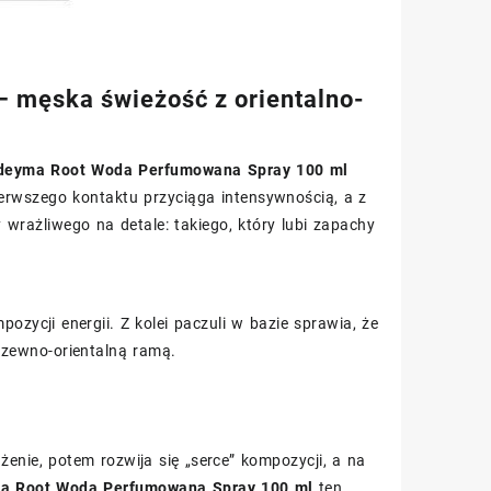
 męska świeżość z orientalno-
deyma Root Woda Perfumowana Spray 100 ml
erwszego kontaktu przyciąga intensywnością, a z
wrażliwego na detale: takiego, który lubi zapachy
ycji energii. Z kolei paczuli w bazie sprawia, że
rzewno-orientalną ramą.
nie, potem rozwija się „serce” kompozycji, a na
a Root Woda Perfumowana Spray 100 ml
ten