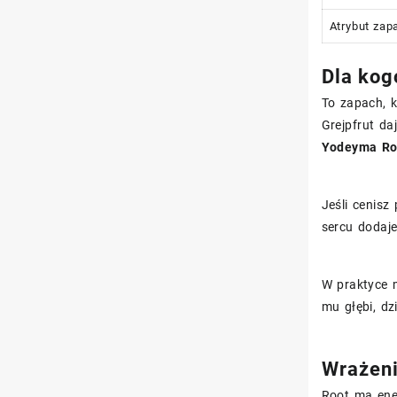
Atrybut za
Dla kog
To zapach, k
Grejpfrut da
Yodeyma Ro
Jeśli cenisz
sercu dodaje
W praktyce 
mu głębi, dz
Wrażeni
Root ma ener