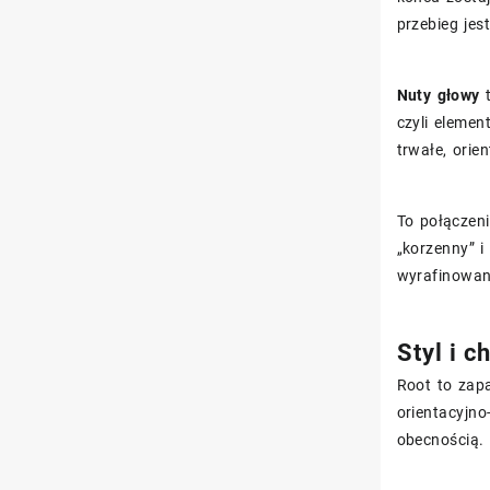
przebieg jes
Nuty głowy
t
czyli elemen
trwałe, orie
To połączeni
„korzenny” 
wyrafinowan
Styl i 
Root to zapa
orientacyjno
obecnością.