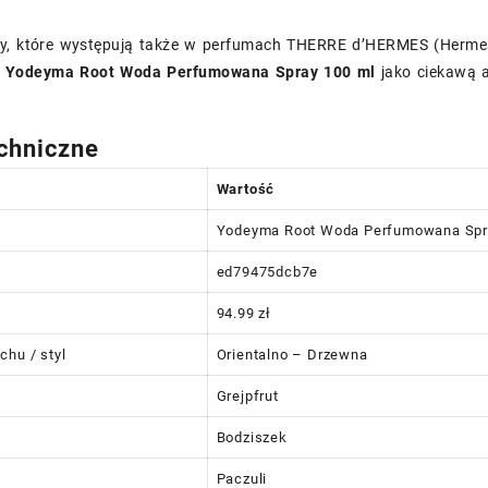
y, które występują także w perfumach THERRE d’HERMES (Hermes).
ć
Yodeyma Root Woda Perfumowana Spray 100 ml
jako ciekawą 
chniczne
Wartość
Yodeyma Root Woda Perfumowana Spr
ed79475dcb7e
94.99 zł
chu / styl
Orientalno – Drzewna
Grejpfrut
Bodziszek
Paczuli