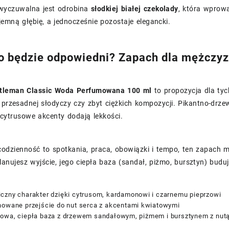
yczuwalna jest odrobina
słodkiej białej czekolady
, która wprow
jemną głębię, a jednocześnie pozostaje elegancki.
o będzie odpowiedni? Zapach dla mężczy
ntleman Classic Woda Perfumowana 100 ml
to propozycja dla tyc
 przesadnej słodyczy czy zbyt ciężkich kompozycji. Pikantno-drze
 cytrusowe akcenty dodają lekkości.
 codzienność to spotkania, praca, obowiązki i tempo, ten zapach
anujesz wyjście, jego ciepła baza (sandał, piżmo, bursztyn) buduj
czny charakter dzięki cytrusom, kardamonowi i czarnemu pieprzowi
nowane przejście do nut serca z akcentami kwiatowymi
owa, ciepła baza z drzewem sandałowym, piżmem i bursztynem z nutą