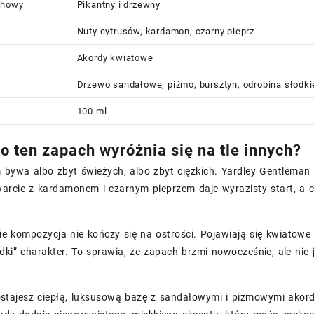
chowy
Pikantny i drzewny
Nuty cytrusów, kardamon, czarny pieprz
Akordy kwiatowe
Drzewo sandałowe, piżmo, bursztyn, odrobina słodkie
100 ml
o ten zapach wyróżnia się na tle innych?
 bywa albo zbyt świeżych, albo zbyt ciężkich. Yardley Gentleman 
warcie z kardamonem i czarnym pieprzem daje wyrazisty start, a 
 kompozycja nie kończy się na ostrości. Pojawiają się kwiatowe
adki” charakter. To sprawia, że zapach brzmi nowocześnie, ale nie 
stajesz ciepłą, luksusową bazę z sandałowymi i piżmowymi akord