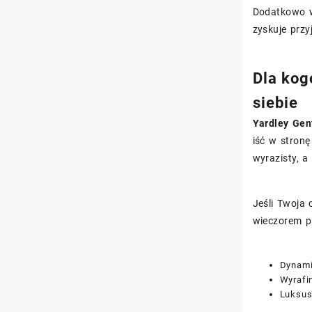
Dodatkowo w
zyskuje przy
Dla kog
siebie
Yardley Ge
iść w stronę
wyrazisty, a
Jeśli Twoja
wieczorem pl
Dynami
Wyrafi
Luksus