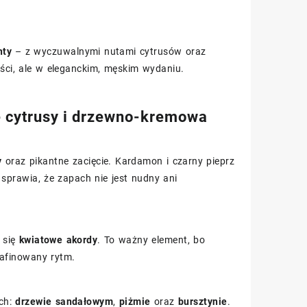
nty
– z wyczuwalnymi nutami cytrusów oraz
ści, ale w eleganckim, męskim wydaniu.
e cytrusy i drzewno-kremowa
y
oraz pikantne zacięcie. Kardamon i czarny pieprz
 sprawia, że zapach nie jest nudny ani
 się
kwiatowe akordy
. To ważny element, bo
rafinowany rytm.
ach:
drzewie sandałowym
,
piżmie
oraz
bursztynie
.