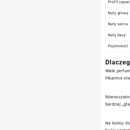
Profil zapa
Nuty głowy
Nuty serca
Nuty bazy
Pojemność
Dlaczeg
Wiele perfum
Pikantne ot
Równocześnie
bardziej „gł
Na końcu do