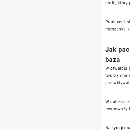
profil, któr
Producent s
mieszanką k
Jak pac
baza
W otwarciu p
tworzą chara
przewidywal
W dalszej cz
równoważy i
Na tym jedna