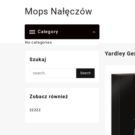
Skip
Mops Nałęczów
to
content
Category
No categories
Yardley G
Szukaj
Zobacz również
zzzzz