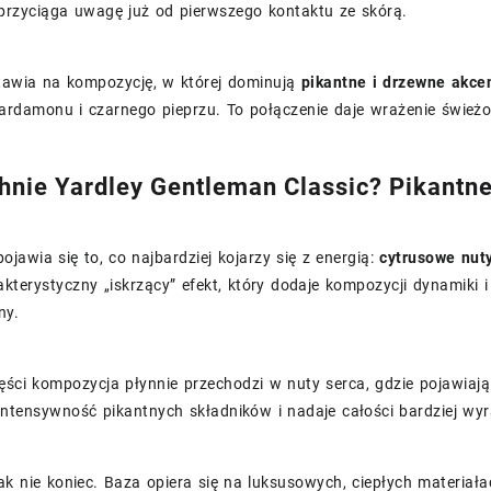
y przyciąga uwagę już od pierwszego kontaktu ze skórą.
tawia na kompozycję, w której dominują
pikantne i drzewne akce
ardamonu i czarnego pieprzu. To połączenie daje wrażenie świeżo
hnie Yardley Gentleman Classic? Pikantn
ojawia się to, co najbardziej kojarzy się z energią:
cytrusowe nut
kterystyczny „iskrzący” efekt, który dodaje kompozycji dynamiki i
ny.
ęści kompozycja płynnie przechodzi w nuty serca, gdzie pojawiają
ntensywność pikantnych składników i nadaje całości bardziej wy
k nie koniec. Baza opiera się na luksusowych, ciepłych materiał