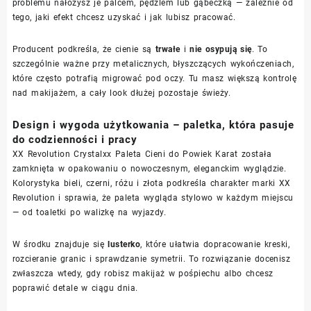
problemu nałożysz je palcem, pędzlem lub gąbeczką — zależnie od
tego, jaki efekt chcesz uzyskać i jak lubisz pracować.
Producent podkreśla, że cienie są
trwałe
i
nie osypują się
. To
szczególnie ważne przy metalicznych, błyszczących wykończeniach,
które często potrafią migrować pod oczy. Tu masz większą kontrolę
nad makijażem, a cały look dłużej pozostaje świeży.
Design i wygoda użytkowania – paletka, która pasuje
do codzienności i pracy
XX Revolution Crystalxx Paleta Cieni do Powiek Karat została
zamknięta w opakowaniu o nowoczesnym, eleganckim wyglądzie.
Kolorystyka bieli, czerni, różu i złota podkreśla charakter marki XX
Revolution i sprawia, że paleta wygląda stylowo w każdym miejscu
— od toaletki po walizkę na wyjazdy.
W środku znajduje się
lusterko
, które ułatwia dopracowanie kreski,
rozcieranie granic i sprawdzanie symetrii. To rozwiązanie docenisz
zwłaszcza wtedy, gdy robisz makijaż w pośpiechu albo chcesz
poprawić detale w ciągu dnia.