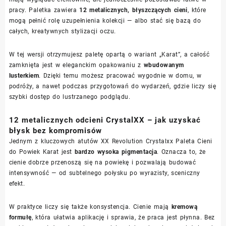
pracy. Paletka zawiera
12 metalicznych, błyszczących cieni
, które
mogą pełnić rolę uzupełnienia kolekcji — albo stać się bazą do
całych, kreatywnych stylizacji oczu.
W tej wersji otrzymujesz paletę opartą o wariant „Karat”, a całość
zamknięta jest w eleganckim opakowaniu z
wbudowanym
lusterkiem
. Dzięki temu możesz pracować wygodnie w domu, w
podróży, a nawet podczas przygotowań do wydarzeń, gdzie liczy się
szybki dostęp do lustrzanego podglądu.
12 metalicznych odcieni CrystalXX – jak uzyskać
błysk bez kompromisów
Jednym z kluczowych atutów XX Revolution Crystalxx Paleta Cieni
do Powiek Karat jest
bardzo wysoka pigmentacja
. Oznacza to, że
cienie dobrze przenoszą się na powiekę i pozwalają budować
intensywność — od subtelnego połysku po wyrazisty, sceniczny
efekt.
W praktyce liczy się także konsystencja. Cienie mają
kremową
formułę
, która ułatwia aplikację i sprawia, że praca jest płynna. Bez