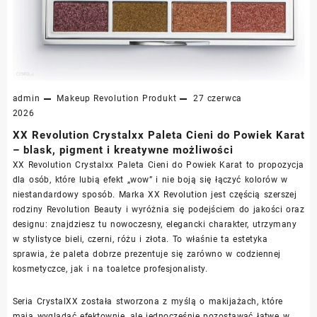
admin
Makeup Revolution
Produkt
27 czerwca
2026
XX Revolution Crystalxx Paleta Cieni do Powiek Karat
– blask, pigment i kreatywne możliwości
XX Revolution Crystalxx Paleta Cieni do Powiek Karat to propozycja
dla osób, które lubią efekt „wow” i nie boją się łączyć kolorów w
niestandardowy sposób. Marka XX Revolution jest częścią szerszej
rodziny Revolution Beauty i wyróżnia się podejściem do jakości oraz
designu: znajdziesz tu nowoczesny, elegancki charakter, utrzymany
w stylistyce bieli, czerni, różu i złota. To właśnie ta estetyka
sprawia, że paleta dobrze prezentuje się zarówno w codziennej
kosmetyczce, jak i na toaletce profesjonalisty.
Seria CrystalXX została stworzona z myślą o makijażach, które
mają wyglądać efektownie, ale jednocześnie pozostawać łatwe w