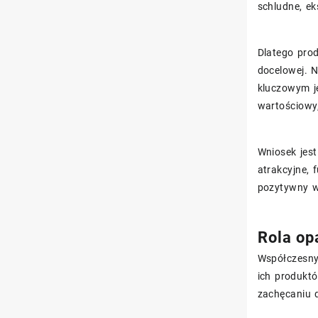
schludne, ek
Dlatego pro
docelowej. N
kluczowym j
wartościowy,
Wniosek jes
atrakcyjne,
pozytywny w
Rola op
Współczesny
ich produkt
zachęcaniu d