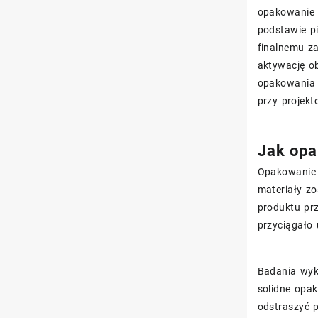
opakowanie 
podstawie p
finalnemu z
aktywację o
opakowania 
przy projek
Jak opa
Opakowanie 
materiały zo
produktu pr
przyciągało 
Badania wyk
solidne opa
odstraszyć p