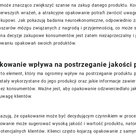
może znacząco zwiększyć szanse na zakup danego produktu. Ko
ierwszych wrażeń, a atrakcyjne opakowanie potrafi zwrócić uwag
akupowi. Jak pokazują badania neuroekonomiczne, odpowiednio
bszarów mózgu związanych z nagrodą i przyjemnością, co może s
na decyzje zakupowe konsumentów jest zatem niezaprzeczalny i 
towaniu opakowań swoich produktów.
kowanie wpływa na postrzeganie jakości p
to element, który ma ogromny wpływ na postrzeganie produktu pr
stały wykorzystane do jego produkcji oraz jakie informacje zawi
zez konsumentów. Ważne jest, aby opakowanie odzwierciedlało jak
uwagę klientów.
azują, że opakowanie może być decydującym czynnikiem w proces
kowanie może sugerować wysoką jakość i wartość produktu, nato
otencjalnych klientów. Klienci często kojarzą opakowanie z samy