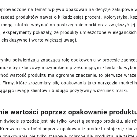
eprowadzone na temat wpływu opakowań na decyzje zakupowe wy
rzedaż produktów nawet o kilkadziesiąt procent. Kolorystyka, kszt
 mogą istotnie wpłynąć na postrzeganie marki oraz zwiększyć je
, eksperymenty pokazały, że produkty umieszczone w eleganckic
j ekskluzywne i warte większej uwagi.
 rynku potwierdzają znaczącą rolę opakowania w procesie zachęca
może być kluczowym czynnikiem przekonującym klienta do wybor
 Choć wartość produktu ma ogromne znaczenie, to pierwsze wrażen
. Firmy, które zrozumiały siłę opakowania jako narzędzia market
iągając uwagę klientów i budując pozytywny wizerunek marki.
ie wartości poprzez opakowanie produktu 
m świecie sprzedaż jest nie tylko kwestią samego produktu, ale r
Kreowanie wartości poprzez opakowanie produktu staje się klucz
opakowania nie tylko stanowią ochronę dla produktu, ale także st