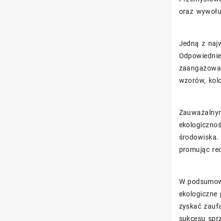
oraz wywołu
Jedną z najw
Odpowiednie
zaangażowan
wzorów, kol
Zauważalnym
ekologiczno
środowiska.
promując re
W podsumowa
ekologiczne
zyskać zauf
sukcesu spr