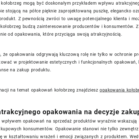
kołobrzeg mogą być doskonałym przykładem wpływu atrakcyjne
ie stojącą na półce pięknie zaprojektowaną puszkę, elegancko oz
rodukt. Z pewnością zwróci to uwagę potencjalnego klienta i mo
kołobrzeg budzą zainteresowanie producentów i konsumentów. 
nie od opakowania, które przyciąga swoją atrakcyjnością.
 że opakowania odgrywają kluczową rolę nie tylko w ochronie pr
tować w projektowanie estetycznych i funkcjonalnych opakowań, k
anse na zakup produktu.
rmacji na temat opakowań kołobrzeg znajdziesz
opakowania kołob
trakcyjnego opakowania na decyzje zak
 wpływem opakowań na sprzedaż produktów wyraźnie wskazują n
akupowych konsumentów. Opakowanie stanowi nie tylko zewnętrz
lę w kształtowaniu wrażeń i emocji związanych z produktem. Wed