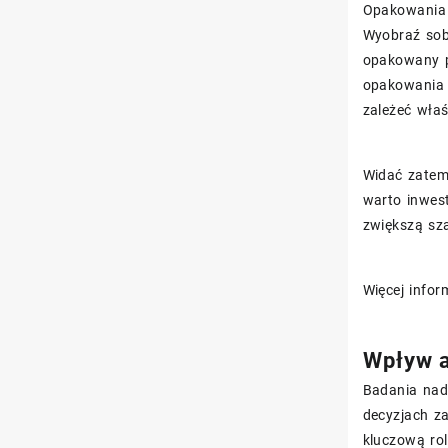
Opakowania 
Wyobraź sob
opakowany p
opakowania 
zależeć właś
Widać zatem,
warto inwes
zwiększą sz
Więcej info
Wpływ a
Badania nad
decyzjach z
kluczową ro