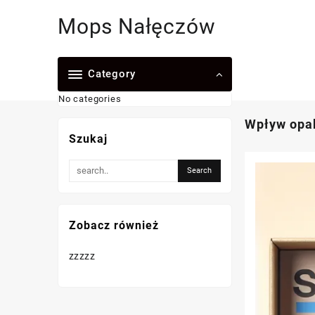
Skip
Mops Nałęczów
to
content
Category
No categories
Wpływ opa
Szukaj
Zobacz również
zzzzz