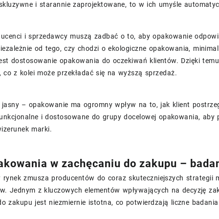
skluzywne i starannie zaprojektowane, to w ich umyśle automatyc
ducenci i sprzedawcy muszą zadbać o to, aby opakowanie odpowi
iezależnie od tego, czy chodzi o ekologiczne opakowania, minima
est dostosowanie opakowania do oczekiwań klientów. Dzięki temu 
 co z kolei może przekładać się na wyższą sprzedaż.
t jasny – opakowanie ma ogromny wpływ na to, jak klient postrz
 funkcjonalne i dostosowane do grupy docelowej opakowania, aby
izerunek marki.
akowania w zachęcaniu do zakupu – badani
 rynek zmusza producentów do coraz skuteczniejszych strategii 
ów. Jednym z kluczowych elementów wpływających na decyzję za
o zakupu jest niezmiernie istotna, co potwierdzają liczne badania