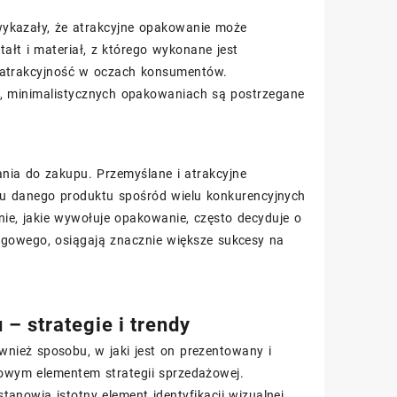
kazały, że atrakcyjne opakowanie może
ałt i materiał, z którego wykonane jest
j atrakcyjność w oczach konsumentów.
h, minimalistycznych opakowaniach są postrzegane
nia do zakupu. Przemyślane i atrakcyjne
u danego produktu spośród wielu konkurencyjnych
ie, jakie wywołuje opakowanie, często decyduje o
ingowego, osiągają znacznie większe sukcesy na
– strategie i trendy
ównież sposobu, w jaki jest on prezentowany i
owym elementem strategii sprzedażowej.
anowią istotny element identyfikacji wizualnej