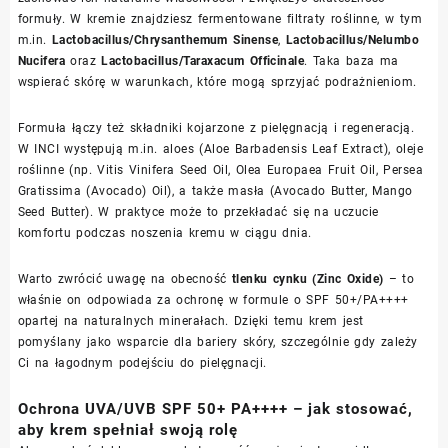
formuły. W kremie znajdziesz fermentowane filtraty roślinne, w tym
m.in.
Lactobacillus/Chrysanthemum Sinense
,
Lactobacillus/Nelumbo
Nucifera
oraz
Lactobacillus/Taraxacum Officinale
. Taka baza ma
wspierać skórę w warunkach, które mogą sprzyjać podrażnieniom.
Formuła łączy też składniki kojarzone z pielęgnacją i regeneracją.
W INCI występują m.in. aloes (Aloe Barbadensis Leaf Extract), oleje
roślinne (np. Vitis Vinifera Seed Oil, Olea Europaea Fruit Oil, Persea
Gratissima (Avocado) Oil), a także masła (Avocado Butter, Mango
Seed Butter). W praktyce może to przekładać się na uczucie
komfortu podczas noszenia kremu w ciągu dnia.
Warto zwrócić uwagę na obecność
tlenku cynku (Zinc Oxide)
– to
właśnie on odpowiada za ochronę w formule o SPF 50+/PA++++
opartej na naturalnych minerałach. Dzięki temu krem jest
pomyślany jako wsparcie dla bariery skóry, szczególnie gdy zależy
Ci na łagodnym podejściu do pielęgnacji.
Ochrona UVA/UVB SPF 50+ PA++++ – jak stosować,
aby krem spełniał swoją rolę