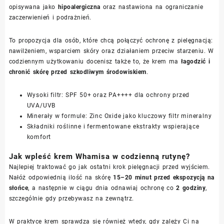
opisywana jako
hipoalergiczna
oraz nastawiona na ograniczanie
zaczerwienień i podrażnień.
To propozycja dla osób, które chcą połączyć ochronę z pielęgnacją:
nawilżeniem, wsparciem skóry oraz działaniem przeciw starzeniu. W
codziennym użytkowaniu docenisz także to, że krem ma
łagodzić i
chronić skórę przed szkodliwym środowiskiem
.
Wysoki filtr: SPF 50+ oraz PA++++ dla ochrony przed
UVA/UVB
Minerały w formule: Zinc Oxide jako kluczowy filtr mineralny
Składniki roślinne i fermentowane ekstrakty wspierające
komfort
Jak wpleść krem Whamisa w codzienną rutynę?
Najlepiej traktować go jak ostatni krok pielęgnacji przed wyjściem.
Nałóż odpowiednią ilość na skórę
15–20 minut przed ekspozycją na
słońce
, a następnie w ciągu dnia odnawiaj ochronę co
2 godziny
,
szczególnie gdy przebywasz na zewnątrz.
W praktyce krem sprawdza się również wtedy, gdy zależy Ci na