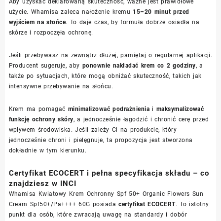
Aby uzyskać deklarowaną skuteczność, ważne jest prawidłowe
użycie. Whamisa zaleca nałożenie kremu
15–20 minut przed
wyjściem na słońce
. To daje czas, by formuła dobrze osiadła na
skórze i rozpoczęła ochronę.
Jeśli przebywasz na zewnątrz dłużej, pamiętaj o regularnej aplikacji.
Producent sugeruje, aby
ponownie nakładać krem co 2 godziny
, a
także po sytuacjach, które mogą obniżać skuteczność, takich jak
intensywne przebywanie na słońcu.
Krem ma pomagać
minimalizować podrażnienia
i
maksymalizować
funkcję ochrony skóry
, a jednocześnie łagodzić i chronić cerę przed
wpływem środowiska. Jeśli zależy Ci na produkcie, który
jednocześnie chroni i pielęgnuje, ta propozycja jest stworzona
dokładnie w tym kierunku.
Certyfikat ECOCERT i pełna specyfikacja składu – co
znajdziesz w INCI
Whamisa Kwiatowy Krem Ochronny Spf 50+ Organic Flowers Sun
Cream Spf50+/Pa++++ 60G posiada
certyfikat ECOCERT
. To istotny
punkt dla osób, które zwracają uwagę na standardy i dobór