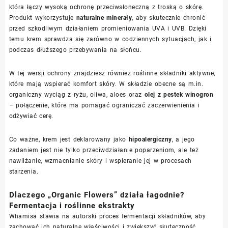
która łączy wysoką ochronę przeciwsłoneczną z troską o skórę.
Produkt wykorzystuje
naturalne minerały
, aby skutecznie chronić
przed szkodliwym działaniem promieniowania UVA i UVB. Dzięki
temu krem sprawdza się zarówno w codziennych sytuacjach, jak i
podczas dłuższego przebywania na słońcu.
W tej wersji ochrony znajdziesz również roślinne składniki aktywne,
które mają wspierać komfort skóry. W składzie obecne są m.in.
organiczny wyciąg z ryżu, oliwa, aloes oraz
olej z pestek winogron
– połączenie, które ma pomagać ograniczać zaczerwienienia i
odżywiać cerę.
Co ważne, krem jest deklarowany jako
hipoalergiczny
, a jego
zadaniem jest nie tylko przeciwdziałanie poparzeniom, ale też
nawilżanie, wzmacnianie skóry i wspieranie jej w procesach
starzenia.
Dlaczego „Organic Flowers” działa łagodnie?
Fermentacja i roślinne ekstrakty
Whamisa stawia na autorski proces fermentacji składników, aby
zachować ich naturalne właściwości i zwiększyć skuteczność