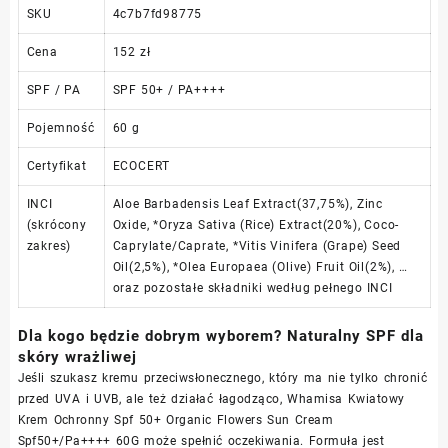
SKU
4c7b7fd98775
Cena
152 zł
SPF / PA
SPF 50+ / PA++++
Pojemność
60 g
Certyfikat
ECOCERT
INCI
Aloe Barbadensis Leaf Extract(37,75%), Zinc
(skrócony
Oxide, *Oryza Sativa (Rice) Extract(20%), Coco-
zakres)
Caprylate/Caprate, *Vitis Vinifera (Grape) Seed
Oil(2,5%), *Olea Europaea (Olive) Fruit Oil(2%), …
oraz pozostałe składniki według pełnego INCI
Dla kogo będzie dobrym wyborem? Naturalny SPF dla
skóry wrażliwej
Jeśli szukasz kremu przeciwsłonecznego, który ma nie tylko chronić
przed UVA i UVB, ale też działać łagodząco, Whamisa Kwiatowy
Krem Ochronny Spf 50+ Organic Flowers Sun Cream
Spf50+/Pa++++ 60G może spełnić oczekiwania. Formuła jest