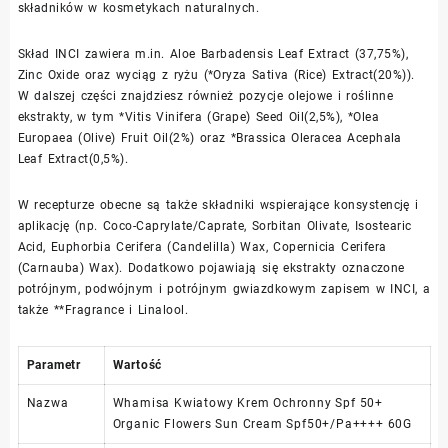
składników w kosmetykach naturalnych.
Skład INCI zawiera m.in. Aloe Barbadensis Leaf Extract (37,75%),
Zinc Oxide oraz wyciąg z ryżu (*Oryza Sativa (Rice) Extract(20%)).
W dalszej części znajdziesz również pozycje olejowe i roślinne
ekstrakty, w tym *Vitis Vinifera (Grape) Seed Oil(2,5%), *Olea
Europaea (Olive) Fruit Oil(2%) oraz *Brassica Oleracea Acephala
Leaf Extract(0,5%).
W recepturze obecne są także składniki wspierające konsystencję i
aplikację (np. Coco-Caprylate/Caprate, Sorbitan Olivate, Isostearic
Acid, Euphorbia Cerifera (Candelilla) Wax, Copernicia Cerifera
(Carnauba) Wax). Dodatkowo pojawiają się ekstrakty oznaczone
potrójnym, podwójnym i potrójnym gwiazdkowym zapisem w INCI, a
także **Fragrance i Linalool.
Parametr
Wartość
Nazwa
Whamisa Kwiatowy Krem Ochronny Spf 50+
Organic Flowers Sun Cream Spf50+/Pa++++ 60G