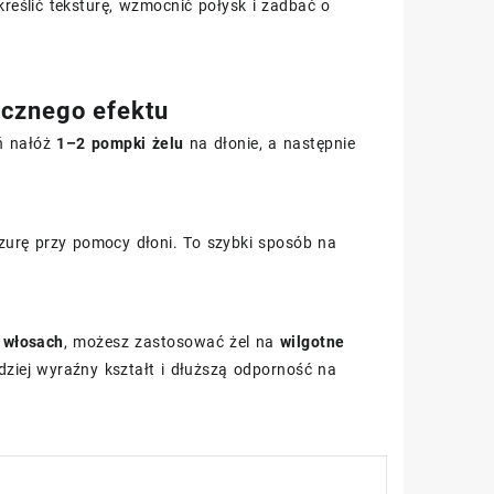
eślić teksturę, wzmocnić połysk i zadbać o
tycznego efektu
eń nałóż
1–2 pompki żelu
na dłonie, a następnie
yzurę przy pomocy dłoni. To szybki sposób na
h włosach
, możesz zastosować żel na
wilgotne
rdziej wyraźny kształt i dłuższą odporność na