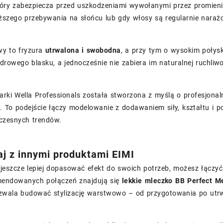
tóry zabezpiecza przed uszkodzeniami wywołanymi przez promienio
ższego przebywania na słońcu lub gdy włosy są regularnie naraż
wy to fryzura
utrwalona i swobodna
, a przy tym o wysokim poły
zdrowego blasku, a jednocześnie nie zabiera im naturalnej ruchliwo
arki Wella Professionals została stworzona z myślą o profesjonal
. To podejście łączy modelowanie z dodawaniem siły, kształtu i 
zesnych trendów.
j z innymi produktami EIMI
 jeszcze lepiej dopasować efekt do swoich potrzeb, możesz łączyć
endowanych połączeń znajdują się
lekkie mleczko BB Perfect M
ozwala budować stylizację warstwowo – od przygotowania po utrw