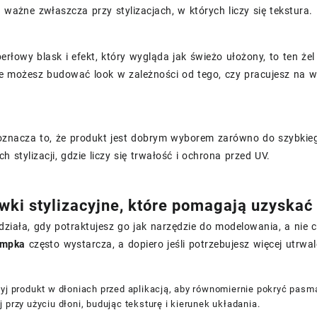
o ważne zwłaszcza przy stylizacjach, w których liczy się tekstura.
 perłowy blask i efekt, który wygląda jak świeżo ułożony, to ten ż
e możesz budować look w zależności od tego, czy pracujesz na w
oznacza to, że produkt jest dobrym wyborem zarówno do szybkiego
h stylizacji, gdzie liczy się trwałość i ochrona przed UV.
ki stylizacyjne, które pomagają uzyskać 
j działa, gdy potraktujesz go jak narzędzie do modelowania, a nie c
ompka
często wystarcza, a dopiero jeśli potrzebujesz więcej utrwal
yj produkt w dłoniach przed aplikacją, aby równomiernie pokryć pasm
 przy użyciu dłoni, budując teksturę i kierunek układania.