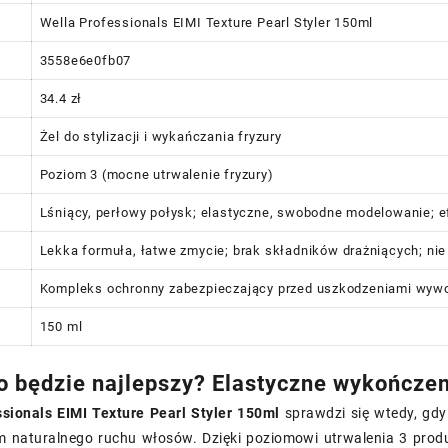
Wella Professionals EIMI Texture Pearl Styler 150ml
3558e6e0fb07
34.4 zł
Żel do stylizacji i wykańczania fryzury
Poziom 3 (mocne utrwalenie fryzury)
Lśniący, perłowy połysk; elastyczne, swobodne modelowanie; ef
Lekka formuła, łatwe zmycie; brak składników drażniących; ni
Kompleks ochronny zabezpieczający przed uszkodzeniami wyw
150 ml
o będzie najlepszy? Elastyczne wykończeni
ssionals EIMI Texture Pearl Styler 150ml
sprawdzi się wtedy, gdy
 naturalnego ruchu włosów. Dzięki poziomowi utrwalenia 3 produ