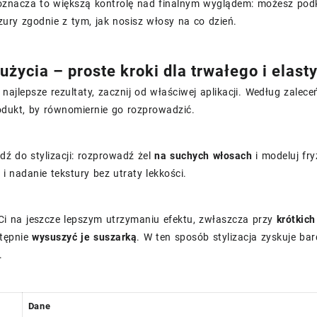
oznacza to większą kontrolę nad finalnym wyglądem: możesz podkr
zury zgodnie z tym, jak nosisz włosy na co dzień.
użycia – proste kroki dla trwałego i elas
najlepsze rezultaty, zacznij od właściwej aplikacji. Według zalec
dukt, by równomiernie go rozprowadzić.
jdź do stylizacji: rozprowadź żel
na suchych włosach
i modeluj fr
i nadanie tekstury bez utraty lekkości.
 Ci na jeszcze lepszym utrzymaniu efektu, zwłaszcza przy
krótkic
stępnie
wysuszyć je suszarką
. W ten sposób stylizacja zyskuje ba
.
Dane