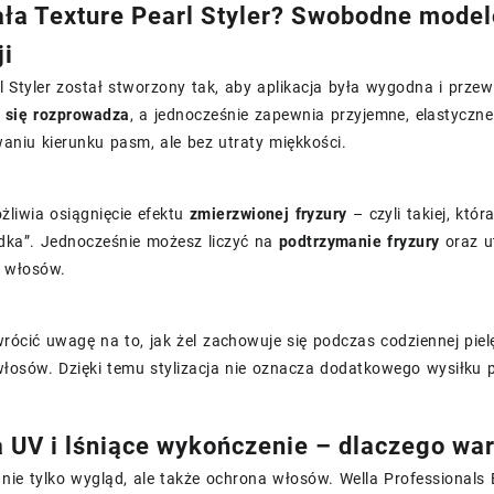
ała Texture Pearl Styler? Swobodne model
ji
l Styler został stworzony tak, aby aplikacja była wygodna i przew
 się rozprowadza
, a jednocześnie zapewnia przyjemne, elastyczne 
aniu kierunku pasm, ale bez utraty miękkości.
żliwia osiągnięcie efektu
zmierzwionej fryzury
– czyli takiej, któ
adka”. Jednocześnie możesz liczyć na
podtrzymanie fryzury
oraz ut
a włosów.
rócić uwagę na to, jak żel zachowuje się podczas codziennej pie
łosów. Dzięki temu stylizacja nie oznacza dodatkowego wysiłku p
 UV i lśniące wykończenie – dlaczego war
o nie tylko wygląd, ale także ochrona włosów. Wella Professionals