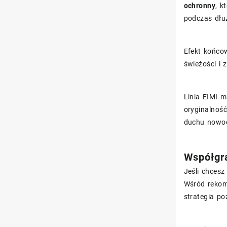
ochronny
, k
podczas dłu
Efekt końco
świeżości i 
Linia EIMI m
oryginalność
duchu nowoc
Współgra
Jeśli chcesz
Wśród rekom
strategia p