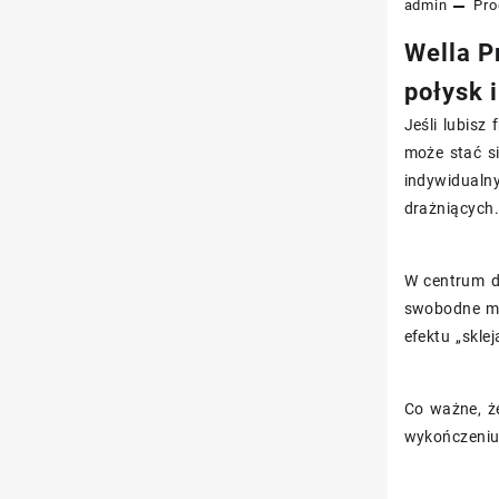
admin
Pro
Wella Pr
połysk 
Jeśli lubisz
może stać s
indywidualn
drażniących
W centrum dz
swobodne mo
efektu „sklej
Co ważne, 
wykończeniu: