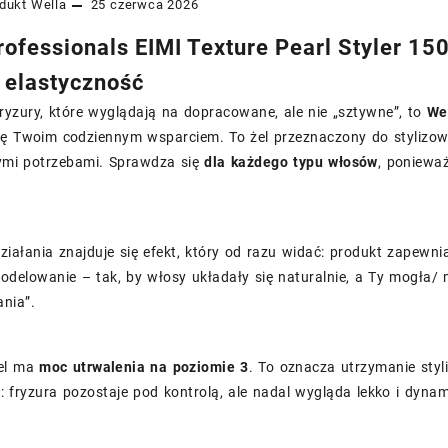
dukt
Wella
25 czerwca 2026
ofessionals EIMI Texture Pearl Styler 150m
i elastyczność
 fryzury, które wyglądają na dopracowane, ale nie „sztywne”, to
We
ię Twoim codziennym wsparciem. To żel przeznaczony do stylizow
ymi potrzebami. Sprawdza się
dla każdego typu włosów
, ponieważ
.
iałania znajduje się efekt, który od razu widać: produkt zapewn
delowanie – tak, by włosy układały się naturalnie, a Ty mogła/
ania”.
żel ma
moc utrwalenia na poziomie 3
. To oznacza utrzymanie styl
 fryzura pozostaje pod kontrolą, ale nadal wygląda lekko i dynam