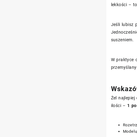
lekkości – t
Jeśli lubisz
Jednocześni
suszeniem.
W praktyce 
przemyślanyc
Wskazów
Żel najlepie
ilości –
1 p
Rozetrz
Modeluj