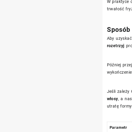
W praktyce 
trwałość fry
Sposób 
Aby uzyskać 
rozetrzyj
pro
Później prze
wykończenie 
Jeśli zależy
włosy
, a na
utratę formy
Parametr