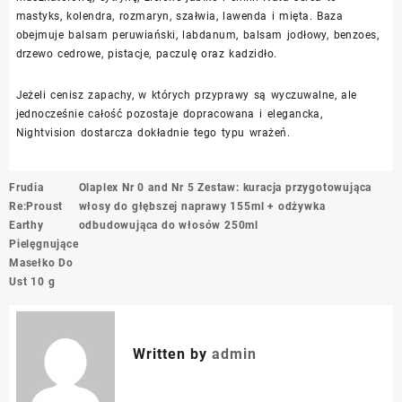
mastyks, kolendra, rozmaryn, szałwia, lawenda i mięta. Baza
obejmuje balsam peruwiański, labdanum, balsam jodłowy, benzoes,
drzewo cedrowe, pistacje, paczulę oraz kadzidło.
Jeżeli cenisz zapachy, w których przyprawy są wyczuwalne, ale
jednocześnie całość pozostaje dopracowana i elegancka,
Nightvision dostarcza dokładnie tego typu wrażeń.
Nawigacja
Frudia
Olaplex Nr 0 and Nr 5 Zestaw: kuracja przygotowująca
wpisu
Re:Proust
włosy do głębszej naprawy 155ml + odżywka
Earthy
odbudowująca do włosów 250ml
Pielęgnujące
Masełko Do
Ust 10 g
Written by
admin