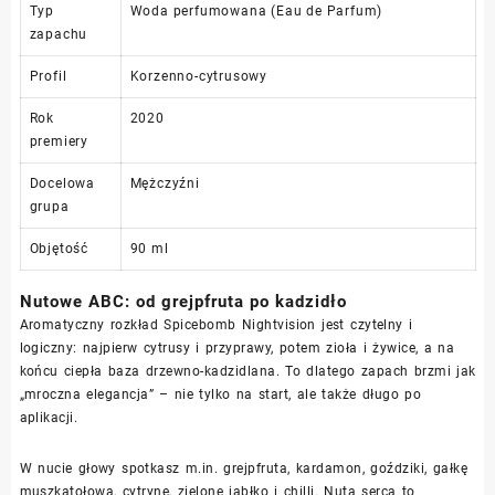
Typ
Woda perfumowana (Eau de Parfum)
zapachu
Profil
Korzenno-cytrusowy
Rok
2020
premiery
Docelowa
Mężczyźni
grupa
Objętość
90 ml
Nutowe ABC: od grejpfruta po kadzidło
Aromatyczny rozkład Spicebomb Nightvision jest czytelny i
logiczny: najpierw cytrusy i przyprawy, potem zioła i żywice, a na
końcu ciepła baza drzewno-kadzidlana. To dlatego zapach brzmi jak
„mroczna elegancja” – nie tylko na start, ale także długo po
aplikacji.
W nucie głowy spotkasz m.in. grejpfruta, kardamon, goździki, gałkę
muszkatołową, cytrynę, zielone jabłko i chilli. Nuta serca to