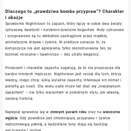
Dlaczego to „prawdziwa bomba przypraw”? Charakter
i okazje
Spicebomb Nightvision to zapach, który łączy w sobie dwa światy:
cytrusową świeżość i korzenno-żywiczne bogactwo. Nuty cytrusowe
i przyprawowe są tu delikatnie zaokrąglone przez miękkie,
aromatyczne drzewa i żywice. W praktyce oznacza to, że
kompozycja nie jest agresywna, tylko skonstruowana tak, by
brzmieć mrocznie i tajemniczo – bez utraty elegancji.
Producent i charakter zapachu sugerują, że to nie propozycja dla
bardzo młodych mężczyzn. Nightvision jest raczej dla tych, którzy
wiedzą, czego chcą: lubią wyraźne zapachy, interesuje ich klimat i
potrafią go nosić. Dla wielu osób może też stać się „niezależnym
zapachem” – nie tylko wariantem w podobnym stylu, ale własną,
osobną historią.
Najlepiej sprawdza się w
zimnych porach roku
oraz na
wieczorne
wyjścia
. Gdy powietrze jest chłodniejsze, przyprawy i żywice
wybrzmiewają pełniej, a kadzidlane tony stają się bardziej
wyczuwalne i spójne.