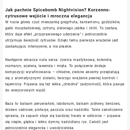
Jak pachnie Spicebomb Nightvision? Korzenno-
cytrusowe wejście i mroczna elegancja
W nucie głowy czuć mieszankę grejpfruta, kardamonu, goździków,
gałki muszkatołowej, cytryny, zielonego jabłka i chilli. To zestaw,
który daje efekt „przyprawowego uderzenia” i jednocześnie
utrzymuje świeżość cytrusów. Dzięki temu pierwsze wrażenie jest
zaskakująco intensywne, a nie płaskie.
Następnie wkracza nuta serca: żywica mastyksowa, kolendra,
rozmaryn, szałwia, lawenda i mięta. To połączenie dodaje
kompozycji wyrafinowania – chłodne, zielone akcenty przeplatają
się z aromatycznymi ziołami, tworząc wrażenie pewnej kontroli i
tajemnicy. Pojawia się też lekka „chłodna” zadziorność, która pasuje
do wieczorowych wyjść.
Baza to balsam peruwiański, labdanum, balsam jodłowy, benzoes,
drzewo cedrowe, pistacje, paczula oraz kadzidło. Takie zakończenie
sprawia, że zapach staje się bardziej trwały w odbiorze – pojawia
się ciepło, głębia i lekko dymny, kadzidlany rys. Całość jest
jednocześnie elegancka i uwodzicielska.