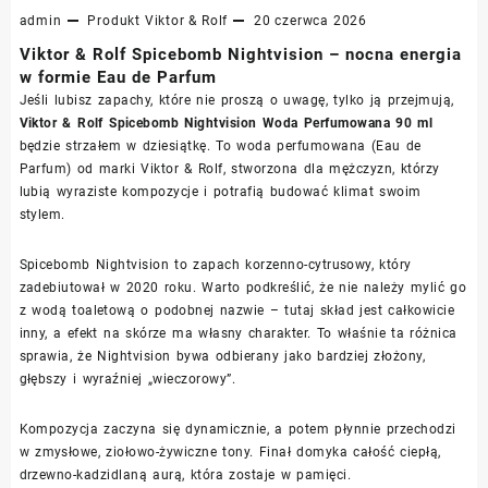
admin
Produkt
Viktor & Rolf
20 czerwca 2026
Viktor & Rolf Spicebomb Nightvision – nocna energia
w formie Eau de Parfum
Jeśli lubisz zapachy, które nie proszą o uwagę, tylko ją przejmują,
Viktor & Rolf Spicebomb Nightvision Woda Perfumowana 90 ml
będzie strzałem w dziesiątkę. To woda perfumowana (Eau de
Parfum) od marki Viktor & Rolf, stworzona dla mężczyzn, którzy
lubią wyraziste kompozycje i potrafią budować klimat swoim
stylem.
Spicebomb Nightvision to zapach korzenno-cytrusowy, który
zadebiutował w 2020 roku. Warto podkreślić, że nie należy mylić go
z wodą toaletową o podobnej nazwie – tutaj skład jest całkowicie
inny, a efekt na skórze ma własny charakter. To właśnie ta różnica
sprawia, że Nightvision bywa odbierany jako bardziej złożony,
głębszy i wyraźniej „wieczorowy”.
Kompozycja zaczyna się dynamicznie, a potem płynnie przechodzi
w zmysłowe, ziołowo-żywiczne tony. Finał domyka całość ciepłą,
drzewno-kadzidlaną aurą, która zostaje w pamięci.