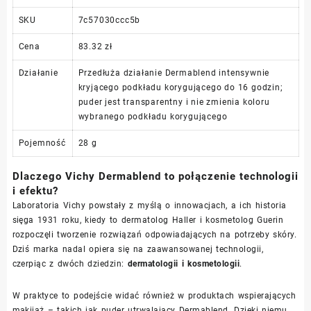
SKU
7c57030ccc5b
Cena
83.32 zł
Działanie
Przedłuża działanie Dermablend intensywnie
kryjącego podkładu korygującego do 16 godzin;
puder jest transparentny i nie zmienia koloru
wybranego podkładu korygującego
Pojemność
28 g
Dlaczego Vichy Dermablend to połączenie technologii
i efektu?
Laboratoria Vichy powstały z myślą o innowacjach, a ich historia
sięga 1931 roku, kiedy to dermatolog Haller i kosmetolog Guerin
rozpoczęli tworzenie rozwiązań odpowiadających na potrzeby skóry.
Dziś marka nadal opiera się na zaawansowanej technologii,
czerpiąc z dwóch dziedzin:
dermatologii i kosmetologii
.
W praktyce to podejście widać również w produktach wspierających
makijaż – takich jak puder utrwalający Dermablend. Dzięki niemu