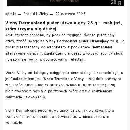
admin
Produkt
Vichy
22 czerwca 2026
Vichy Dermablend puder utrwalający 28 g – makijaż,
który trzyma się dłużej
Jeśli szukasz sposobu, by podkład wyglądał świeżo przez cały
dzień, zwróć uwagę na
Vichy Dermablend puder utrwalający 28 g
. To
puder przeznaczony do współpracy z podkładem Dermablend
intensywnie kryjącym, dzięki czemu możesz wydłużyć jego trwałość
i cieszyć się równym, dopracowanym efektem.
Marka Vichy od lat łączy osiągnięcia dermatologii i kosmetologii, a
jej fundamentem jest
Woda Termalna z Vichy
– składnik obecny w
większości produktów. W praktyce oznacza to, że kosmetyki są
projektowane z myślą o potrzebach skóry oraz o codziennym
komforcie użytkowania.
Vichy Dermablend puder utrwalający działa jak warstwa, która
„zamyka” makijaż i pomaga utrzymać go w nienaruszonym
wyglądzie.