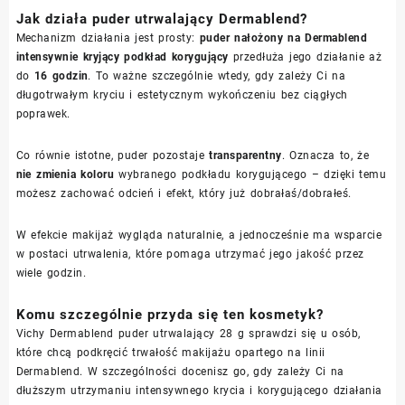
Jak działa puder utrwalający Dermablend?
Mechanizm działania jest prosty:
puder nałożony na Dermablend
intensywnie kryjący podkład korygujący
przedłuża jego działanie aż
do
16 godzin
. To ważne szczególnie wtedy, gdy zależy Ci na
długotrwałym kryciu i estetycznym wykończeniu bez ciągłych
poprawek.
Co równie istotne, puder pozostaje
transparentny
. Oznacza to, że
nie zmienia koloru
wybranego podkładu korygującego – dzięki temu
możesz zachować odcień i efekt, który już dobrałaś/dobrałeś.
W efekcie makijaż wygląda naturalnie, a jednocześnie ma wsparcie
w postaci utrwalenia, które pomaga utrzymać jego jakość przez
wiele godzin.
Komu szczególnie przyda się ten kosmetyk?
Vichy Dermablend puder utrwalający 28 g sprawdzi się u osób,
które chcą podkręcić trwałość makijażu opartego na linii
Dermablend. W szczególności docenisz go, gdy zależy Ci na
dłuższym utrzymaniu intensywnego krycia i korygującego działania