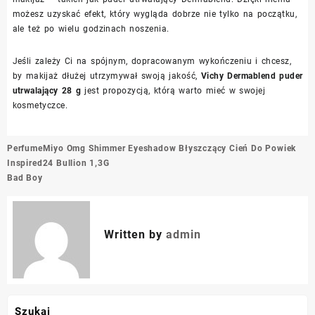
możesz uzyskać efekt, który wygląda dobrze nie tylko na początku,
ale też po wielu godzinach noszenia.
Jeśli zależy Ci na spójnym, dopracowanym wykończeniu i chcesz,
by makijaż dłużej utrzymywał swoją jakość,
Vichy Dermablend puder
utrwalający 28 g
jest propozycją, którą warto mieć w swojej
kosmetyczce.
Nawigacja
Perfume
Miyo Omg Shimmer Eyeshadow Błyszczący Cień Do Powiek
wpisu
Inspired
24 Bullion 1,3G
Bad Boy
Written by
admin
Szukaj