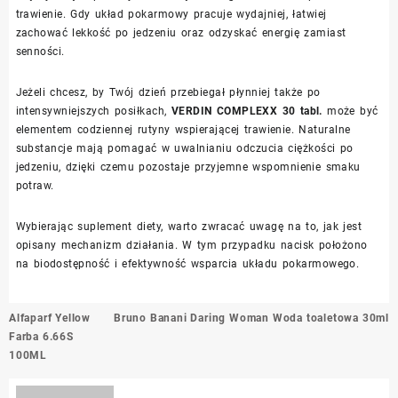
trawienie. Gdy układ pokarmowy pracuje wydajniej, łatwiej
zachować lekkość po jedzeniu oraz odzyskać energię zamiast
senności.
Jeżeli chcesz, by Twój dzień przebiegał płynniej także po
intensywniejszych posiłkach,
VERDIN COMPLEXX 30 tabl.
może być
elementem codziennej rutyny wspierającej trawienie. Naturalne
substancje mają pomagać w uwalnianiu odczucia ciężkości po
jedzeniu, dzięki czemu pozostaje przyjemne wspomnienie smaku
potraw.
Wybierając suplement diety, warto zwracać uwagę na to, jak jest
opisany mechanizm działania. W tym przypadku nacisk położono
na biodostępność i efektywność wsparcia układu pokarmowego.
Nawigacja
Alfaparf Yellow
Bruno Banani Daring Woman Woda toaletowa 30ml
wpisu
Farba 6.66S
100ML