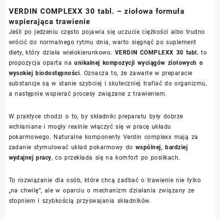
VERDIN COMPLEXX 30 tabl. – ziołowa formuła
wspierająca trawienie
Jeśli po jedzeniu często pojawia się uczucie ciężkości albo trudno
wrócić do normalnego rytmu dnia, warto sięgnąć po suplement
diety, który działa wielokierunkowo.
VERDIN COMPLEXX 30 tabl.
to
propozycja oparta na
unikalnej kompozycji wyciągów ziołowych o
wysokiej biodostępności
. Oznacza to, że zawarte w preparacie
substancje są w stanie szybciej i skuteczniej trafiać do organizmu,
a następnie wspierać procesy związane z trawieniem.
W praktyce chodzi o to, by składniki preparatu były dobrze
wchłaniane i mogły realnie włączyć się w pracę układu
pokarmowego. Naturalne komponenty Verdin complexx mają za
zadanie stymulować układ pokarmowy do
wspólnej, bardziej
wydajnej pracy
, co przekłada się na komfort po posiłkach.
To rozwiązanie dla osób, które chcą zadbać o trawienie nie tylko
„na chwilę”, ale w oparciu o mechanizm działania związany ze
stopniem i szybkością przyswajania składników.