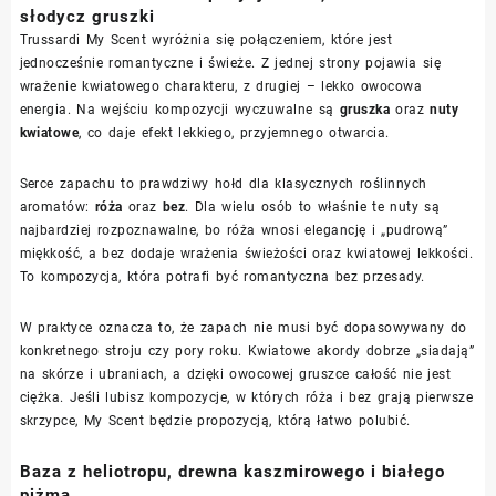
słodycz gruszki
Trussardi My Scent wyróżnia się połączeniem, które jest
jednocześnie romantyczne i świeże. Z jednej strony pojawia się
wrażenie kwiatowego charakteru, z drugiej – lekko owocowa
energia. Na wejściu kompozycji wyczuwalne są
gruszka
oraz
nuty
kwiatowe
, co daje efekt lekkiego, przyjemnego otwarcia.
Serce zapachu to prawdziwy hołd dla klasycznych roślinnych
aromatów:
róża
oraz
bez
. Dla wielu osób to właśnie te nuty są
najbardziej rozpoznawalne, bo róża wnosi elegancję i „pudrową”
miękkość, a bez dodaje wrażenia świeżości oraz kwiatowej lekkości.
To kompozycja, która potrafi być romantyczna bez przesady.
W praktyce oznacza to, że zapach nie musi być dopasowywany do
konkretnego stroju czy pory roku. Kwiatowe akordy dobrze „siadają”
na skórze i ubraniach, a dzięki owocowej gruszce całość nie jest
ciężka. Jeśli lubisz kompozycje, w których róża i bez grają pierwsze
skrzypce, My Scent będzie propozycją, którą łatwo polubić.
Baza z heliotropu, drewna kaszmirowego i białego
piżma