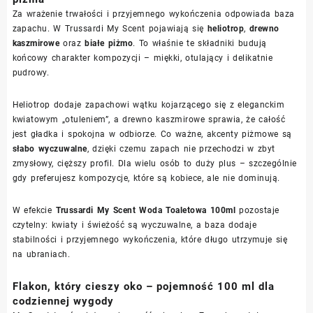
Za wrażenie trwałości i przyjemnego wykończenia odpowiada baza
zapachu. W Trussardi My Scent pojawiają się
heliotrop
,
drewno
kaszmirowe
oraz
białe piżmo
. To właśnie te składniki budują
końcowy charakter kompozycji – miękki, otulający i delikatnie
pudrowy.
Heliotrop dodaje zapachowi wątku kojarzącego się z eleganckim
kwiatowym „otuleniem”, a drewno kaszmirowe sprawia, że całość
jest gładka i spokojna w odbiorze. Co ważne, akcenty piżmowe są
słabo wyczuwalne
, dzięki czemu zapach nie przechodzi w zbyt
zmysłowy, cięższy profil. Dla wielu osób to duży plus – szczególnie
gdy preferujesz kompozycje, które są kobiece, ale nie dominują.
W efekcie
Trussardi My Scent Woda Toaletowa 100ml
pozostaje
czytelny: kwiaty i świeżość są wyczuwalne, a baza dodaje
stabilności i przyjemnego wykończenia, które długo utrzymuje się
na ubraniach.
Flakon, który cieszy oko – pojemność 100 ml dla
codziennej wygody