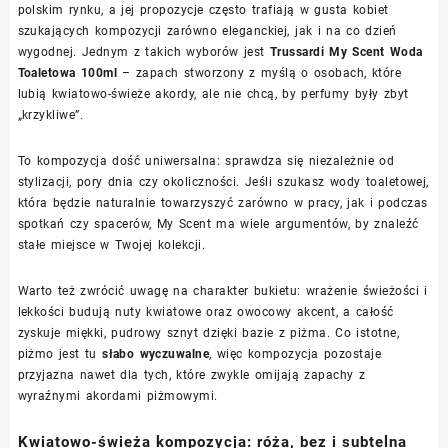
polskim rynku, a jej propozycje często trafiają w gusta kobiet
szukających kompozycji zarówno eleganckiej, jak i na co dzień
wygodnej. Jednym z takich wyborów jest
Trussardi My Scent Woda
Toaletowa 100ml
– zapach stworzony z myślą o osobach, które
lubią kwiatowo-świeże akordy, ale nie chcą, by perfumy były zbyt
„krzykliwe”.
To kompozycja dość uniwersalna: sprawdza się niezależnie od
stylizacji, pory dnia czy okoliczności. Jeśli szukasz wody toaletowej,
która będzie naturalnie towarzyszyć zarówno w pracy, jak i podczas
spotkań czy spacerów, My Scent ma wiele argumentów, by znaleźć
stałe miejsce w Twojej kolekcji.
Warto też zwrócić uwagę na charakter bukietu: wrażenie świeżości i
lekkości budują nuty kwiatowe oraz owocowy akcent, a całość
zyskuje miękki, pudrowy sznyt dzięki bazie z piżma. Co istotne,
piżmo jest tu
słabo wyczuwalne
, więc kompozycja pozostaje
przyjazna nawet dla tych, które zwykle omijają zapachy z
wyraźnymi akordami piżmowymi.
Kwiatowo-świeża kompozycja: róża, bez i subtelna