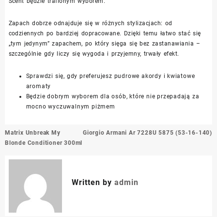
Scent będzie trafionym wyborem.
Zapach dobrze odnajduje się w różnych stylizacjach: od
codziennych po bardziej dopracowane. Dzięki temu łatwo stać się
„tym jedynym” zapachem, po który sięga się bez zastanawiania –
szczególnie gdy liczy się wygoda i przyjemny, trwały efekt.
Sprawdzi się, gdy preferujesz pudrowe akordy i kwiatowe
aromaty
Będzie dobrym wyborem dla osób, które nie przepadają za
mocno wyczuwalnym piżmem
Nawigacja
Matrix Unbreak My
Giorgio Armani Ar 7228U 5875 (53-16-140)
wpisu
Blonde Conditioner 300ml
Written by
admin