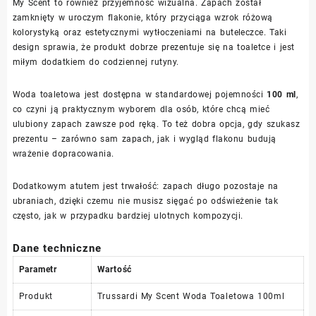
My Scent to również przyjemność wizualna. Zapach został
zamknięty w uroczym flakonie, który przyciąga wzrok różową
kolorystyką oraz estetycznymi wytłoczeniami na buteleczce. Taki
design sprawia, że produkt dobrze prezentuje się na toaletce i jest
miłym dodatkiem do codziennej rutyny.
Woda toaletowa jest dostępna w standardowej pojemności
100 ml
,
co czyni ją praktycznym wyborem dla osób, które chcą mieć
ulubiony zapach zawsze pod ręką. To też dobra opcja, gdy szukasz
prezentu – zarówno sam zapach, jak i wygląd flakonu budują
wrażenie dopracowania.
Dodatkowym atutem jest trwałość: zapach długo pozostaje na
ubraniach, dzięki czemu nie musisz sięgać po odświeżenie tak
często, jak w przypadku bardziej ulotnych kompozycji.
Dane techniczne
Parametr
Wartość
Produkt
Trussardi My Scent Woda Toaletowa 100ml