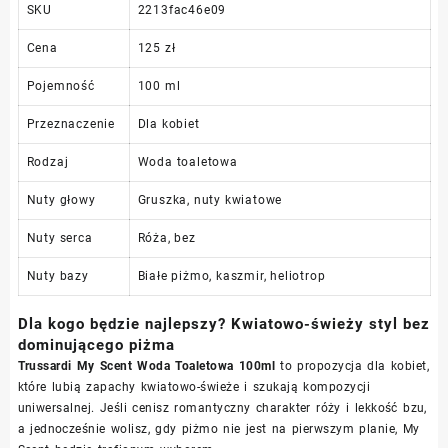
SKU
2213fac46e09
Cena
125 zł
Pojemność
100 ml
Przeznaczenie
Dla kobiet
Rodzaj
Woda toaletowa
Nuty głowy
Gruszka, nuty kwiatowe
Nuty serca
Róża, bez
Nuty bazy
Białe piżmo, kaszmir, heliotrop
Dla kogo będzie najlepszy? Kwiatowo-świeży styl bez
dominującego piżma
Trussardi My Scent Woda Toaletowa 100ml
to propozycja dla kobiet,
które lubią zapachy kwiatowo-świeże i szukają kompozycji
uniwersalnej. Jeśli cenisz romantyczny charakter róży i lekkość bzu,
a jednocześnie wolisz, gdy piżmo nie jest na pierwszym planie, My