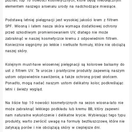
poznać top 10 nowości kosmetycznych, które będą nieodłącznym
elementem naszego arsenału urody na nadchodzące miesiące.
Podstawą letniej pielęgnacji jest wysokiej jakości krem z filtrem
SPF. Wiosną i latem nasza skóra wymaga dodatkowej ochrony
przed szkodliwym promieniowaniem UV, dlatego nie może
zabraknąć w naszej kosmetyczce kremu z odpowiednim filtrem.
Koniecznie sięgnijmy po lekkie i nietłuste formuły, które nie obciążą
naszej skóry.
Kolejnym must-have wiosennej pielęgnacji są kolorowe balsamy do
ust z filtrem UV. Te urocze i praktyczne produkty zapewnią naszym
ustom odpowiednie nawilżenie, a także ochronę przed słońcem.
Ponadto, mogą nadać naszym ustom delikatny kolor, podkreślając
letni i świeży wygląd.
Na liście top 10 nowości kosmetycznych na sezon wiosna-lato nie
może zabraknąć lekkiego podkładu lub kremu BB, który zapewni
nam naturalne wykończenie i delikatne krycie. Wybierając tego typu
produkty, warto zwrócić uwagę na formuły beztłuszczowe, które nie
zatykają porów i nie obciążają skóry w cieplejsze dni.