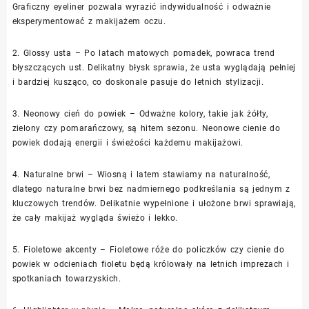
Graficzny eyeliner pozwala wyrazić indywidualność i odważnie
eksperymentować z makijażem oczu.
2. Glossy usta – Po latach matowych pomadek, powraca trend
błyszczących ust. Delikatny błysk sprawia, że usta wyglądają pełniej
i bardziej kusząco, co doskonale pasuje do letnich stylizacji.
3. Neonowy cień do powiek – Odważne kolory, takie jak żółty,
zielony czy pomarańczowy, są hitem sezonu. Neonowe cienie do
powiek dodają energii i świeżości każdemu makijażowi.
4. Naturalne brwi – Wiosną i latem stawiamy na naturalność,
dlatego naturalne brwi bez nadmiernego podkreślania są jednym z
kluczowych trendów. Delikatnie wypełnione i ułożone brwi sprawiają,
że cały makijaż wygląda świeżo i lekko.
5. Fioletowe akcenty – Fioletowe róże do policzków czy cienie do
powiek w odcieniach fioletu będą królowały na letnich imprezach i
spotkaniach towarzyskich.