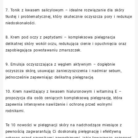
7. Tonik z kwasem salicylowym – idealne rozwiązanie dla skóry
tłustej i problematycznej, który skutecznie oczyszcza pory i redukuje
niedoskonałości.
8. Krem pod oczy z peptydami – kompleksowa pielęgnacja
delikatnej skóry wokół oczu, redukująca cienie i opuchnięcia oraz
zapobiegająca powstawaniu zmarszczek.
9. Emulsja oczyszczająca z węglem aktywnym – dogłębnie
oczyszcza skórę, usuwając zanieczyszczenia i nadmiar sebum,
jednocześnie zapewniając delikatną pielęgnację.
10. Krem nawilżający z kwasem hialuronowym i witaminą E –
propozycja dla osób ceniących kompleksową pielęgnację, która
zapewnia intensywne nawilżenie i ochronę przed wolnymi
rodnikami.
Te 10 nowości w pielęgnacji skóry na nadchodzące miesiące z
pewnością zagwarantują Ci doskonałą pielęgnację i efektywną
ochronę przed czynnikami zewnętrznymi, jakie towarzyszą sezonowi