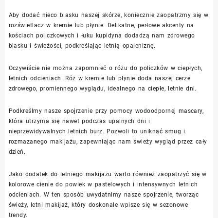
Aby dodać nieco blasku naszej skórze, koniecznie zaopatrzmy się w
rozświetlacz w kremie lub płynie. Delikatne, perłowe akcenty na
kościach policzkowych i łuku kupidyna dodadzą nam zdrowego
blasku i świeżości, podkreślając letnią opaleniznę.
Oczywiście nie można zapomnieć o różu do policzków w ciepłych,
letnich odcieniach. Róż w kremie lub płynie doda naszej cerze
zdrowego, promiennego wyglądu, idealnego na ciepłe, letnie dni.
Podkreślmy nasze spojrzenie przy pomocy wodoodpornej mascary,
która utrzyma się nawet podczas upalnych dni i
nieprzewidywalnych letnich burz. Pozwoli to uniknąć smug i
rozmazanego makijażu, zapewniając nam świeży wygląd przez cały
dzień.
Jako dodatek do letniego makijażu warto również zaopatrzyć się w
kolorowe cienie do powiek w pastelowych i intensywnych letnich
odcieniach. W ten sposób uwydatnimy nasze spojrzenie, tworząc
świeży, letni makijaż, który doskonale wpisze się w sezonowe
trendy.