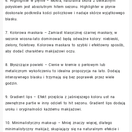
6. Highlighter w płynie – Mokra, naturalna skóra z delikatnym
połyskiem jest absolutnym hitem sezonu. Highlighter w płynie
doskonale podkreśla kości policzkowe i nadaje skórze wyjątkowego
blasku.
7. Kolorowa maskara – Zamiast klasycznej czarnej maskary, w
sezonie wiosna-lato dominować będą odważne kolory: niebieski,
zielony, fioletowy. Kolorowa maskara to szybki i efektowny sposób,
aby dodać charakteru makijażowi oczu.
8. Błyszczące powieki – Cienie w kremie o perłowym lub
metalicznym wykończeniu to idealna propozycja na lato. Dodają
intensywnego blasku i trzymają się bez poprawek przez wiele
godzin.
9. Gradient lips – Efekt przejścia z jaśniejszego koloru ust na
zewnętrzne partie w inny odcień to hit sezonu. Gradient lips dodają
uroku i oryginalności każdemu makijażowi.
10. Minimalistyczny make-up – Mniej znaczy więcej, dlatego
minimalistyczny makijaż, skupiający się na naturalnym efekcie i