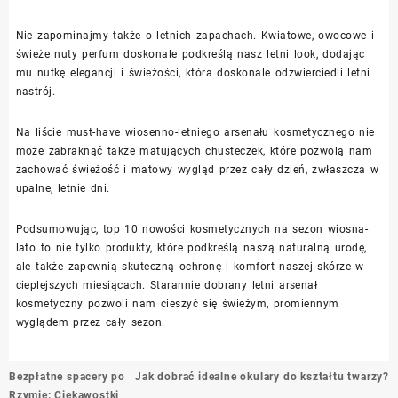
Nie zapominajmy także o letnich zapachach. Kwiatowe, owocowe i
świeże nuty perfum doskonale podkreślą nasz letni look, dodając
mu nutkę elegancji i świeżości, która doskonale odzwierciedli letni
nastrój.
Na liście must-have wiosenno-letniego arsenału kosmetycznego nie
może zabraknąć także matujących chusteczek, które pozwolą nam
zachować świeżość i matowy wygląd przez cały dzień, zwłaszcza w
upalne, letnie dni.
Podsumowując, top 10 nowości kosmetycznych na sezon wiosna-
lato to nie tylko produkty, które podkreślą naszą naturalną urodę,
ale także zapewnią skuteczną ochronę i komfort naszej skórze w
cieplejszych miesiącach. Starannie dobrany letni arsenał
kosmetyczny pozwoli nam cieszyć się świeżym, promiennym
wyglądem przez cały sezon.
Nawigacja
Bezpłatne spacery po
Jak dobrać idealne okulary do kształtu twarzy?
wpisu
Rzymie: Ciekawostki