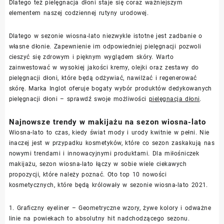
Dlatego też pielęgnacja dłoni staje się coraz ważniejszym
elementem naszej codziennej rutyny urodowej.
Dlatego w sezonie wiosna-lato niezwykle istotne jest zadbanie o
własne dłonie. Zapewnienie im odpowiedniej pielęgnacji pozwoli
cieszyć się zdrowym i pięknym wyglądem skóry. Warto
zainwestować w wysokiej jakości kremy, olejki oraz zestawy do
pielęgnacji dłoni, które będą odżywiać, nawilżać i regenerować
skórę. Marka Inglot oferuje bogaty wybór produktów dedykowanych
pielęgnacji dłoni – sprawdź swoje możliwości
pielęgnacja dłoni
.
Najnowsze trendy w makijażu na sezon wiosna-lato
Wiosna-lato to czas, kiedy świat mody i urody kwitnie w pełni. Nie
inaczej jest w przypadku kosmetyków, które co sezon zaskakują nas
nowymi trendami i innowacyjnymi produktami. Dla miłośniczek
makijażu, sezon wiosna-lato łączy w sobie wiele ciekawych
propozycji, które należy poznać. Oto top 10 nowości
kosmetycznych, które będą królowały w sezonie wiosna-lato 2021.
1. Graficzny eyeliner – Geometryczne wzory, żywe kolory i odważne
linie na powiekach to absolutny hit nadchodzącego sezonu.