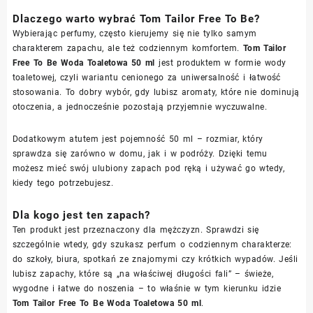
Dlaczego warto wybrać Tom Tailor Free To Be?
Wybierając perfumy, często kierujemy się nie tylko samym
charakterem zapachu, ale też codziennym komfortem.
Tom Tailor
Free To Be Woda Toaletowa 50 ml
jest produktem w formie wody
toaletowej, czyli wariantu cenionego za uniwersalność i łatwość
stosowania. To dobry wybór, gdy lubisz aromaty, które nie dominują
otoczenia, a jednocześnie pozostają przyjemnie wyczuwalne.
Dodatkowym atutem jest pojemność 50 ml – rozmiar, który
sprawdza się zarówno w domu, jak i w podróży. Dzięki temu
możesz mieć swój ulubiony zapach pod ręką i używać go wtedy,
kiedy tego potrzebujesz.
Dla kogo jest ten zapach?
Ten produkt jest przeznaczony dla mężczyzn. Sprawdzi się
szczególnie wtedy, gdy szukasz perfum o codziennym charakterze:
do szkoły, biura, spotkań ze znajomymi czy krótkich wypadów. Jeśli
lubisz zapachy, które są „na właściwej długości fali” – świeże,
wygodne i łatwe do noszenia – to właśnie w tym kierunku idzie
Tom Tailor Free To Be Woda Toaletowa 50 ml
.