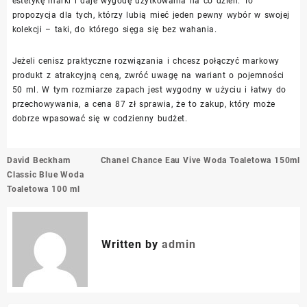
estetykę marki i daje wygodę użytkowania na co dzień. To
propozycja dla tych, którzy lubią mieć jeden pewny wybór w swojej
kolekcji – taki, do którego sięga się bez wahania.
Jeżeli cenisz praktyczne rozwiązania i chcesz połączyć markowy
produkt z atrakcyjną ceną, zwróć uwagę na wariant o pojemności
50 ml. W tym rozmiarze zapach jest wygodny w użyciu i łatwy do
przechowywania, a cena 87 zł sprawia, że to zakup, który może
dobrze wpasować się w codzienny budżet.
Nawigacja
David Beckham
Chanel Chance Eau Vive Woda Toaletowa 150ml
wpisu
Classic Blue Woda
Toaletowa 100 ml
Written by
admin