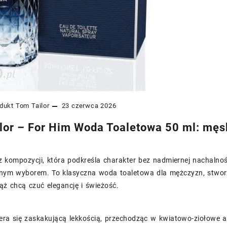
dukt
Tom Tailor
23 czerwca 2026
lor – For Him Woda Toaletowa 50 ml: męsk
z kompozycji, która podkreśla charakter bez nadmiernej nachalno
tnym wyborem. To klasyczna woda toaletowa dla mężczyzn, stworz
iąż chcą czuć elegancję i świeżość.
ra się zaskakującą lekkością, przechodząc w kwiatowo-ziołowe ak