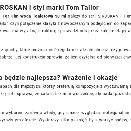
IROSKAN i styl marki Tom Tailor
– For Him Woda Toaletowa 50 ml
należy do serii SIROSKAN –
Fo
ilor, czyli połączenie klasyki z nowoczesnym podejściem do zapa
dkowa: ma wyraźną strukturę i prowadzi nos przez kolejne etapy 
z zapachy, które można nosić regularnie, ale nie chcesz rezygnow
dobrze. Jej konstrukcja sprawia, że jest czytelna od pierwszej chwi
o będzie najlepsza? Wrażenie i okazje
zapach dla mężczyzn, którzy preferują kompozycje z wyczuwalną 
ki profil sprawia, że całość brzmi nowocześnie, ale nadal pozosta
ym wyborem zarówno wtedy, gdy chcesz wyglądać profesjonalnie w 
wyrazistym efekcie. Wystarczy kilka psiknięć, by stworzyć spójny,