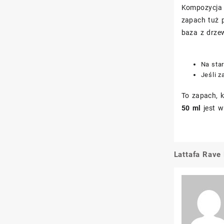
Kompozycja b
zapach tuż 
baza z drze
Na star
Jeśli z
To zapach, k
50 ml
jest w
Lattafa Rav
Nawigacj
wpisu