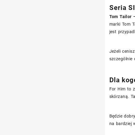
Seria S
Tom Tailor 
marki Tom Ta
jest przypa
Jeżeli cenis
szczególnie 
Dla kog
For Him to 
skórzaną. Ta
Będzie dobr
na bardziej 