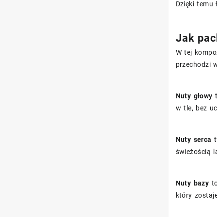
Dzięki temu 
Jak pac
W tej kompoz
przechodzi w
Nuty głowy
t
w tle, bez u
Nuty serca
t
świeżością 
Nuty bazy
to
który zostaj