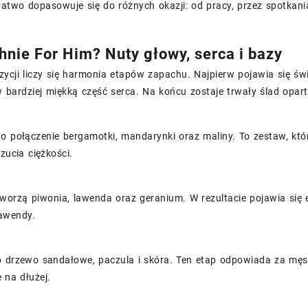
łatwo dopasowuje się do różnych okazji: od pracy, przez spotkani
hnie For Him? Nuty głowy, serca i bazy
ycji liczy się harmonia etapów zapachu. Najpierw pojawia się św
 bardziej miękką część serca. Na końcu zostaje trwały ślad opart
o połączenie bergamotki, mandarynki oraz maliny. To zestaw, któr
czucia ciężkości.
worzą piwonia, lawenda oraz geranium. W rezultacie pojawia się
lawendy.
 drzewo sandałowe, paczula i skóra. Ten etap odpowiada za męską
e na dłużej.