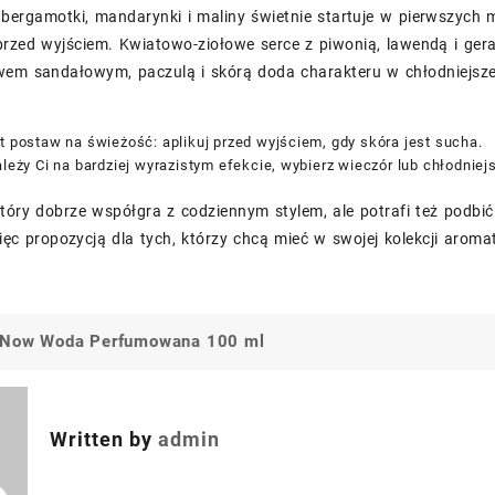
ergamotki, mandarynki i maliny świetnie startuje w pierwszych m
przed wyjściem. Kwiatowo-ziołowe serce z piwonią, lawendą i ger
wem sandałowym, paczulą i skórą doda charakteru w chłodniejsze
t postaw na świeżość: aplikuj przed wyjściem, gdy skóra jest sucha.
ależy Ci na bardziej wyrazistym efekcie, wybierz wieczór lub chłodniej
tóry dobrze współgra z codziennym stylem, ale potrafi też podbić
ięc propozycją dla tych, którzy chcą mieć w swojej kolekcji aroma
e Now Woda Perfumowana 100 ml
a
Written by
admin