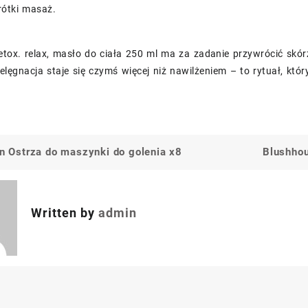
ótki masaż.
etox. relax, masło do ciała 250 ml ma za zadanie przywrócić skór
elęgnacja staje się czymś więcej niż nawilżeniem – to rytuał, któ
on Ostrza do maszynki do golenia x8
Blushhou
a
Written by
admin