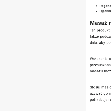
Regener
Ujędrni
Masaż r
Ten produkt 
także podc
dniu, aby p
Wskazania o
przesuszona 
masażu może
Stosuj masł
używać go na
potrzebuje r