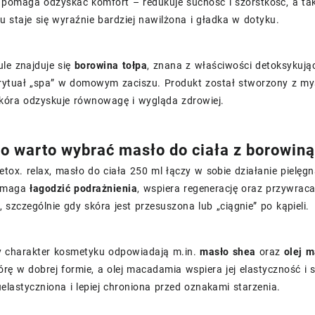
 pomaga odzyskać komfort – redukuje suchość i szorstkość, a takż
 staje się wyraźnie bardziej nawilżona i gładka w dotyku.
le znajduje się
borowina tołpa
, znana z właściwości detoksykując
 rytuał „spa” w domowym zaciszu. Produkt został stworzony z my
skóra odzyskuje równowagę i wygląda zdrowiej.
o warto wybrać masło do ciała z borowin
etox. relax, masło do ciała 250 ml łączy w sobie działanie pielęg
omaga
łagodzić podrażnienia
, wspiera regenerację oraz przywraca
 szczególnie gdy skóra jest przesuszona lub „ciągnie” po kąpieli.
 charakter kosmetyku odpowiadają m.in.
masło shea
oraz
olej 
rę w dobrej formie, a olej macadamia wspiera jej elastyczność i s
uelastyczniona i lepiej chroniona przed oznakami starzenia.