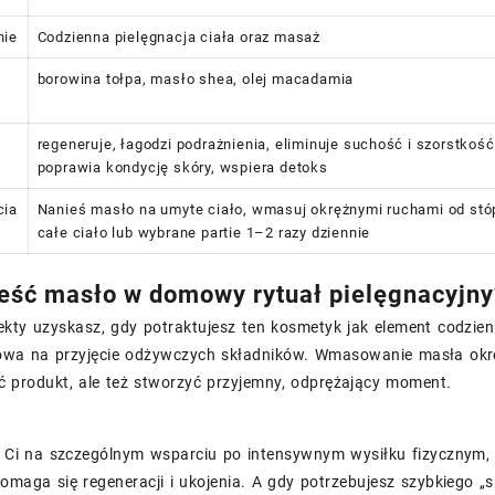
nie
Codzienna pielęgnacja ciała oraz masaż
borowina tołpa, masło shea, olej macadamia
regeneruje, łagodzi podrażnienia, eliminuje suchość i szorstkość,
poprawia kondycję skóry, wspiera detoks
cia
Nanieś masło na umyte ciało, wmasuj okrężnymi ruchami od stóp
całe ciało lub wybrane partie 1–2 razy dziennie
eść masło w domowy rytuał pielęgnacyjny
ekty uzyskasz, gdy potraktujesz ten kosmetyk jak element codzienne
towa na przyjęcie odżywczych składników. Wmasowanie masła okr
ć produkt, ale też stworzyć przyjemny, odprężający moment.
ży Ci na szczególnym wsparciu po intensywnym wysiłku fizycznym
domaga się regeneracji i ukojenia. A gdy potrzebujesz szybkiego „s