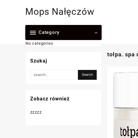
Skip
Mops Nałęczów
to
content
Category
No categories
tołpa. spa 
Szukaj
Zobacz również
zzzzz