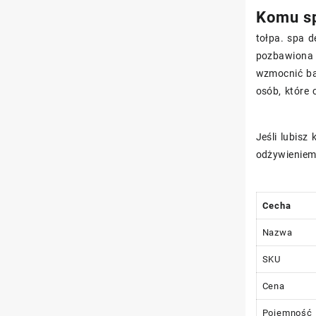
Komu sp
tołpa. spa d
pozbawiona 
wzmocnić bar
osób, które 
Jeśli lubisz
odżywieniem 
Cecha
Nazwa
SKU
Cena
Pojemność