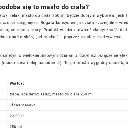
odoba się to masło do ciała?
etox. relax, masło do ciała 250 ml będzie dobrym wyborem, jeśli T
uczucia ściągnięcia. Bogata konsystencja działa szczególnie wte
ierę ochronną skóry. Produkt wspiera również elastyczność, dlat
chcą dbać o skórę „od środka” – poprzez regularne odżywienie.
 kosmetyki o wielokierunkowym działaniu, docenisz połączenie efe
(masło shea i olej macadamia). To po prostu wygodny sposób, by
Wartość
tołpa. spa detox. relax, masło do ciała 250 ml
7fd435c46a2b
20.28 zł
250 ml