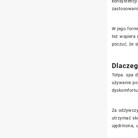
konsystencji
zastosowaniu
W jego formu
też wspiera
poczuć, że 
Dlaczeg
Tołpa. spa d
używanie p
dyskomfortu,
Za odżywczy
utrzymać skó
ujędrniona, 