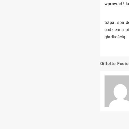
wprowadź kr
tołpa. spa d
codzienna pi
gładkością.
Gillette Fusi
Nawigacj
wpisu