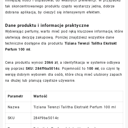
mniejszej ilości i dopasować do własnych preferencji. W przypadku
tak skoncentrowanego produktu często wystarczy jedna, dobrze
dobrana aplikacja, by cieszyć się intensywnym efektem.
Dane produktu i informacje praktyczne
Wybierając perfumy, warto mieć pod ręką kluczowe informacje, które
ułatwiają decyzję zakupową. Poniżej znajdziesz wszystkie dane
techniczne dostępne dla produktu
Tiziana Terenzi Talitha Ekstrakt
Perfum 100 ml
.
Cena produktu wynosi
2066 zł
, a identyfikacja w systemie odbywa
się poprzez
SKU: 284f9ba5014c
. Pojemność to
100 ml
, co czyni tę
wersję dobrym wyborem dla osób, które chcą mieć ulubiony zapach
na dłużej lub planują częstsze używanie.
Parametr
Wartość
Nazwa
Tiziana Terenzi Talitha Ekstrakt Perfum 100 ml
SKU
284f9ba5014c