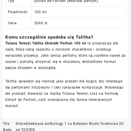
Typ
Extrait de Parfum (ekstrakt perfum)
Pojemność
100 ml
Cena
2066 zł
Komu szczególnie spodoba się Talitha?
Tiziana Terenzi Talitha Ekstrakt Perfum 100 ml
to propozycja dla
osób, które lubią zapachy o mocnym charakterze i oczekują
wyrazistej projekcji. Jeśli cenisz perfumy, które są czytelne nawet po
czasie i potrafią utrzymać się w otoczeniu, ekstraktowy format
będzie strzałem w dziesiątkę.
Talitha sprawdzi się również jako prezent dla kogoś, kto interesuje
się perfumami niszowymi i ceni luksusowe kompozycje. Wybierając
ten produkt, stawiasz na markę Tiziana Terenzi oraz na formułę
Extrait de Parfum, czyli rozwiązanie dla fanów intensywnych
doznań.
Nawigacja
The
Dolce&Gabbana Anthology 1 Le Bateleur Woda Toaletowa 20
wpisu
Balm
ml TESTER