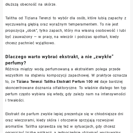
dłuższą obecność na skórze.
Talitha od Tiziana Terenzi to wybór dla osób, które lubią zapachy z
wyczuwalną głębią oraz wyraźnym temperamentem. To nie jest
propozycja „obok”, tylko zapach, który ma własną osobowość i lubi
być zauważony — w pracy, na wieczór i podczas spotkań, kiedy
chcesz pachnieć wyjątkowo.
Dlaczego warto wybrać ekstrakt, a nie „zwykłe”
perfumy?
Różnica między wodą perfumowaną a ekstraktem polega przede
wszystkim na stężeniu kompozycji zapachowej. W praktyce oznacza
to, że
Tiziana Terenzi Talitha Ekstrakt Perfum 100 ml
daje bardziej
skoncentrowane doznania olfaktoryczne. To właśnie dlatego ten typ
perfum często wybiera się wtedy, gdy zależy nam na intensywności
i trwałości.
Ekstrakt de parfum zwykle lepiej prezentuje się w chłodniejsze dni
oraz wieczorami, kiedy skóra i otoczenie sprzyjają rozwojowi
aromatów. Talitha sprawdza się też w sytuacjach, gdy chcesz
ograniczyć liczbę aplikacji, a jednocześnie utrzymać wyczuwalny