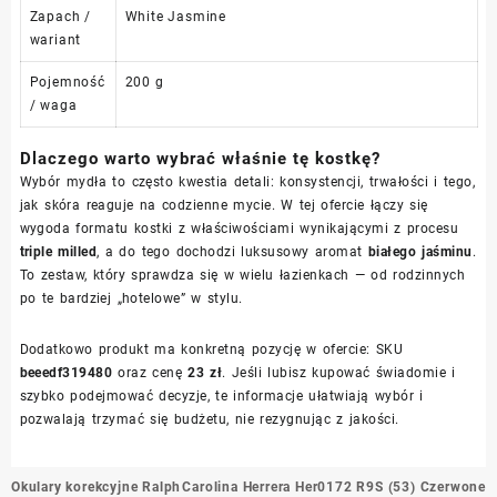
Zapach /
White Jasmine
wariant
Pojemność
200 g
/ waga
Dlaczego warto wybrać właśnie tę kostkę?
Wybór mydła to często kwestia detali: konsystencji, trwałości i tego,
jak skóra reaguje na codzienne mycie. W tej ofercie łączy się
wygoda formatu kostki z właściwościami wynikającymi z procesu
triple milled
, a do tego dochodzi luksusowy aromat
białego jaśminu
.
To zestaw, który sprawdza się w wielu łazienkach — od rodzinnych
po te bardziej „hotelowe” w stylu.
Dodatkowo produkt ma konkretną pozycję w ofercie: SKU
beeedf319480
oraz cenę
23 zł
. Jeśli lubisz kupować świadomie i
szybko podejmować decyzje, te informacje ułatwiają wybór i
pozwalają trzymać się budżetu, nie rezygnując z jakości.
Nawigacja
Okulary korekcyjne Ralph
Carolina Herrera Her0172 R9S (53) Czerwone