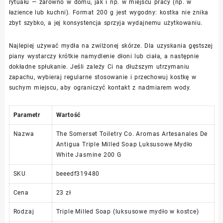
rytuału — zarówno w domu, jak i np. w miejscu pracy (np. w
łazience lub kuchni). Format 200 g jest wygodny: kostka nie znika
zbyt szybko, a jej konsystencja sprzyja wydajnemu użytkowaniu.
Najlepiej używać mydła na zwilżonej skórze. Dla uzyskania gęstszej
piany wystarczy krótkie namydlenie dłoni lub ciała, a następnie
dokładne spłukanie. Jeśli zależy Ci na dłuższym utrzymaniu
zapachu, wybieraj regularne stosowanie i przechowuj kostkę w
suchym miejscu, aby ograniczyć kontakt z nadmiarem wody.
Parametr
Wartość
Nazwa
The Somerset Toiletry Co. Aromas Artesanales De
Antigua Triple Milled Soap Luksusowe Mydło
White Jasmine 200 G
SKU
beeedf319480
Cena
23 zł
Rodzaj
Triple Milled Soap (luksusowe mydło w kostce)