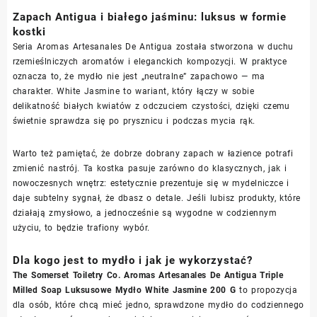
Zapach Antigua i białego jaśminu: luksus w formie
kostki
Seria Aromas Artesanales De Antigua została stworzona w duchu
rzemieślniczych aromatów i eleganckich kompozycji. W praktyce
oznacza to, że mydło nie jest „neutralne” zapachowo — ma
charakter. White Jasmine to wariant, który łączy w sobie
delikatność białych kwiatów z odczuciem czystości, dzięki czemu
świetnie sprawdza się po prysznicu i podczas mycia rąk.
Warto też pamiętać, że dobrze dobrany zapach w łazience potrafi
zmienić nastrój. Ta kostka pasuje zarówno do klasycznych, jak i
nowoczesnych wnętrz: estetycznie prezentuje się w mydelniczce i
daje subtelny sygnał, że dbasz o detale. Jeśli lubisz produkty, które
działają zmysłowo, a jednocześnie są wygodne w codziennym
użyciu, to będzie trafiony wybór.
Dla kogo jest to mydło i jak je wykorzystać?
The Somerset Toiletry Co. Aromas Artesanales De Antigua Triple
Milled Soap Luksusowe Mydło White Jasmine 200 G
to propozycja
dla osób, które chcą mieć jedno, sprawdzone mydło do codziennego