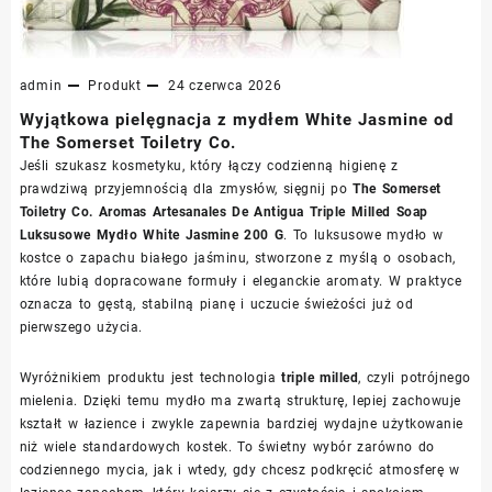
admin
Produkt
24 czerwca 2026
Wyjątkowa pielęgnacja z mydłem White Jasmine od
The Somerset Toiletry Co.
Jeśli szukasz kosmetyku, który łączy codzienną higienę z
prawdziwą przyjemnością dla zmysłów, sięgnij po
The Somerset
Toiletry Co. Aromas Artesanales De Antigua Triple Milled Soap
Luksusowe Mydło White Jasmine 200 G
. To luksusowe mydło w
kostce o zapachu białego jaśminu, stworzone z myślą o osobach,
które lubią dopracowane formuły i eleganckie aromaty. W praktyce
oznacza to gęstą, stabilną pianę i uczucie świeżości już od
pierwszego użycia.
Wyróżnikiem produktu jest technologia
triple milled
, czyli potrójnego
mielenia. Dzięki temu mydło ma zwartą strukturę, lepiej zachowuje
kształt w łazience i zwykle zapewnia bardziej wydajne użytkowanie
niż wiele standardowych kostek. To świetny wybór zarówno do
codziennego mycia, jak i wtedy, gdy chcesz podkręcić atmosferę w