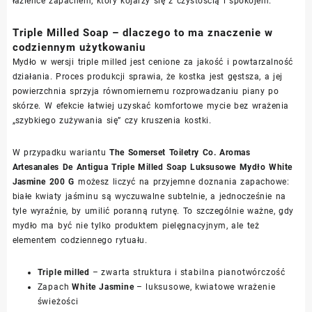
łazience zapachem, który kojarzy się z czystością i spokojem.
Triple Milled Soap – dlaczego to ma znaczenie w
codziennym użytkowaniu
Mydło w wersji triple milled jest cenione za jakość i powtarzalność
działania. Proces produkcji sprawia, że kostka jest gęstsza, a jej
powierzchnia sprzyja równomiernemu rozprowadzaniu piany po
skórze. W efekcie łatwiej uzyskać komfortowe mycie bez wrażenia
„szybkiego zużywania się” czy kruszenia kostki.
W przypadku wariantu
The Somerset Toiletry Co. Aromas
Artesanales De Antigua Triple Milled Soap Luksusowe Mydło White
Jasmine 200 G
możesz liczyć na przyjemne doznania zapachowe:
białe kwiaty jaśminu są wyczuwalne subtelnie, a jednocześnie na
tyle wyraźnie, by umilić poranną rutynę. To szczególnie ważne, gdy
mydło ma być nie tylko produktem pielęgnacyjnym, ale też
elementem codziennego rytuału.
Triple milled
– zwarta struktura i stabilna pianotwórczość
Zapach
White Jasmine
– luksusowe, kwiatowe wrażenie
świeżości