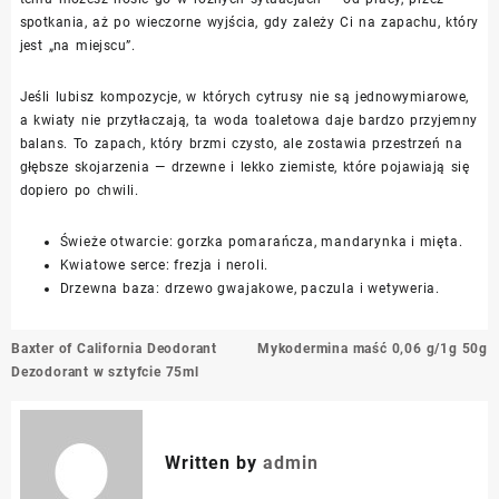
spotkania, aż po wieczorne wyjścia, gdy zależy Ci na zapachu, który
jest „na miejscu”.
Jeśli lubisz kompozycje, w których cytrusy nie są jednowymiarowe,
a kwiaty nie przytłaczają, ta woda toaletowa daje bardzo przyjemny
balans. To zapach, który brzmi czysto, ale zostawia przestrzeń na
głębsze skojarzenia — drzewne i lekko ziemiste, które pojawiają się
dopiero po chwili.
Świeże otwarcie: gorzka pomarańcza, mandarynka i mięta.
Kwiatowe serce: frezja i neroli.
Drzewna baza: drzewo gwajakowe, paczula i wetyweria.
Nawigacja
Baxter of California Deodorant
Mykodermina maść 0,06 g/1g 50g
wpisu
Dezodorant w sztyfcie 75ml
Written by
admin