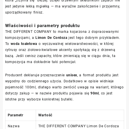
która „trzyma się” dłużej. Dzięki drzewnym składnikom zapach nie
jest jedynie lekką mgiełką — ma wyraźne zakończenie i przyjemny,
uporządkowany finisz.
Właściwości i parametry produktu
THE DIFFERENT COMPANY to marka kojarzona z dopracowanymi
kompozycjami, a
Limon De Cordoza
jest tego dobrym przykładem.
To
woda toaletowa
o wyczuwalnej wielowarstwowości, w której
cytrusy oraz ziołowo-kwiatowe akcenty spotykają się z drzewną
bazą. Jeśli cenisz zapachy, które zmieniają się w ciągu dnia, ta
kompozycja ma dokładnie taki potencjał.
Producent deklaruje przeznaczenie
unisex
, a format produktu jest
wygodny do codziennego użycia. Dodatkowo w opisie widnieje
pojemność 100ml, dlatego warto zwrócić uwagę na wariant, którego
dotyczy zakup — w nazwie produktu pojawia się
90ml
, co jest
istotne przy wyborze konkretnej butelki.
Parametr
Wartość
Nazwa
THE DIFFERENT COMPANY Limon De Cordoza