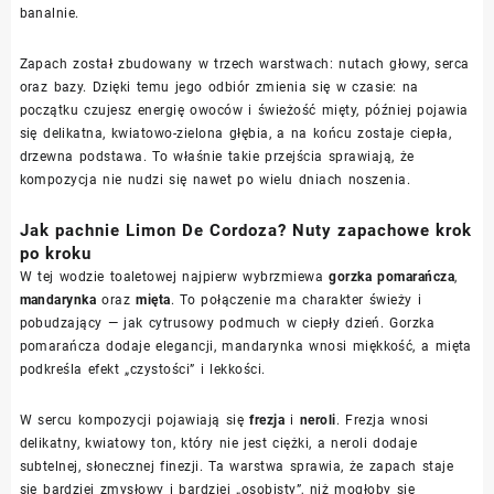
banalnie.
Zapach został zbudowany w trzech warstwach: nutach głowy, serca
oraz bazy. Dzięki temu jego odbiór zmienia się w czasie: na
początku czujesz energię owoców i świeżość mięty, później pojawia
się delikatna, kwiatowo-zielona głębia, a na końcu zostaje ciepła,
drzewna podstawa. To właśnie takie przejścia sprawiają, że
kompozycja nie nudzi się nawet po wielu dniach noszenia.
Jak pachnie Limon De Cordoza? Nuty zapachowe krok
po kroku
W tej wodzie toaletowej najpierw wybrzmiewa
gorzka pomarańcza
,
mandarynka
oraz
mięta
. To połączenie ma charakter świeży i
pobudzający — jak cytrusowy podmuch w ciepły dzień. Gorzka
pomarańcza dodaje elegancji, mandarynka wnosi miękkość, a mięta
podkreśla efekt „czystości” i lekkości.
W sercu kompozycji pojawiają się
frezja
i
neroli
. Frezja wnosi
delikatny, kwiatowy ton, który nie jest ciężki, a neroli dodaje
subtelnej, słonecznej finezji. Ta warstwa sprawia, że zapach staje
się bardziej zmysłowy i bardziej „osobisty”, niż mogłoby się