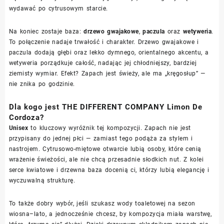
wydawać po cytrusowym starcie.
Na koniec zostaje baza:
drzewo gwajakowe
,
paczula
oraz
wetyweria
.
To połączenie nadaje trwałość i charakter. Drzewo gwajakowe i
paczula dodają głębi oraz lekko dymnego, orientalnego akcentu, a
wetyweria porządkuje całość, nadając jej chłodniejszy, bardziej
ziemisty wymiar. Efekt? Zapach jest świeży, ale ma „kręgosłup” —
nie znika po godzinie.
Dla kogo jest THE DIFFERENT COMPANY Limon De
Cordoza?
Unisex
to kluczowy wyróżnik tej kompozycji. Zapach nie jest
przypisany do jednej płci — zamiast tego podąża za stylem i
nastrojem. Cytrusowo-miętowe otwarcie lubią osoby, które cenią
wrażenie świeżości, ale nie chcą przesadnie słodkich nut. Z kolei
serce kwiatowe i drzewna baza docenią ci, którzy lubią elegancję i
wyczuwalną strukturę.
To także dobry wybór, jeśli szukasz wody toaletowej na sezon
wiosna–lato, a jednocześnie chcesz, by kompozycja miała warstwę,