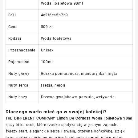
Woda Toaletowa 90ml
SKU
4e2f6ca5b7b9
Cena
509 zł
Rodzaj
Woda toaletowa
Przeznaczenie
Unisex
Pojemność
100ml
Nuty głowy
Gorzka pomarańcza, mandarynka, mięta
Nuty serca
Frezja, neroli
Nuty bazy
Drzewo gwajakowe, paczula, wetyweria
Dlaczego warto mieć go w swojej kolekcji?
THE DIFFERENT COMPANY Limon De Cordoza Woda Toaletowa 90ml
łączy kilka cech, które rzadko spotyka się w jednym zapachu:
świeży start, eleganckie serce i trwałą, drzewną końcówkę. Dzięki
temu możesz nosić go w różnych sytuacjach — od pracy, przez